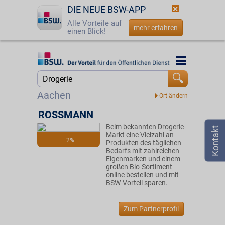
DIE NEUE BSW-APP
Alle Vorteile auf
mehr erfahren
einen Blick!
Startseite
Startseite
Jetzt BSW-Mitglied werden
Suche
Aachen
Login
ROSSMANN
Beim bekannten Drogerie-
☎
0800 - 279 25 82
Markt eine Vielzahl an
2%
Produkten des täglichen
Bedarfs mit zahlreichen
Eigenmarken und einem
großen Bio-Sortiment
online bestellen und mit
BSW-Vorteil sparen.
Zum Partnerprofil