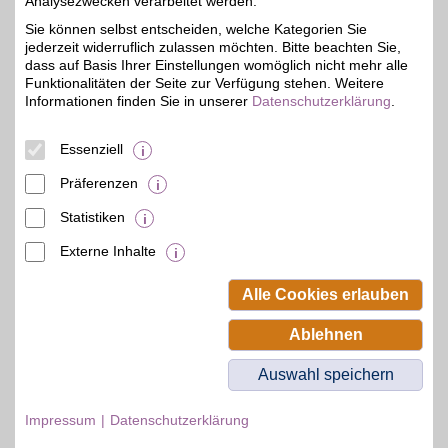
Analysezwecken verarbeitet werden.
Yves Rocher - die
Sie können selbst entscheiden, welche Kategorien Sie
Pflanzenkosmetik:
bis zu 6%
jederzeit widerruflich zulassen möchten. Bitte beachten Sie,
Gesichtspflege, Make-up,
Düfte, Haarpflege,
dass auf Basis Ihrer Einstellungen womöglich nicht mehr alle
Sonnencreme gibt es bei
Funktionalitäten der Seite zur Verfügung stehen. Weitere
dem französischen
Informationen finden Sie in unserer
Datenschutzerklärung
.
Beauty-Hersteller. Alles
auf pflanzlicher Basis und
wissenschaftlich
Essenziell
erforscht!
Präferenzen
Zum Partnerprofil
Statistiken
Externe Inhalte
© BSW Verbraucher-Service
Beamten-Selbsthilfewerk GmbH.
Alle Cookies erlauben
Alle Rechte vorbehalten.
Ablehnen
Auswahl speichern
Impressum
Datenschutzerklärung