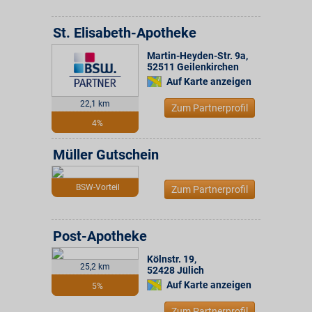
St. Elisabeth-Apotheke
Martin-Heyden-Str. 9a
,
52511
Geilenkirchen
Auf Karte anzeigen
22,1 km
Zum Partnerprofil
4%
Müller Gutschein
BSW-Vorteil
Zum Partnerprofil
Post-Apotheke
Kölnstr. 19
,
25,2 km
52428
Jülich
Auf Karte anzeigen
5%
Zum Partnerprofil