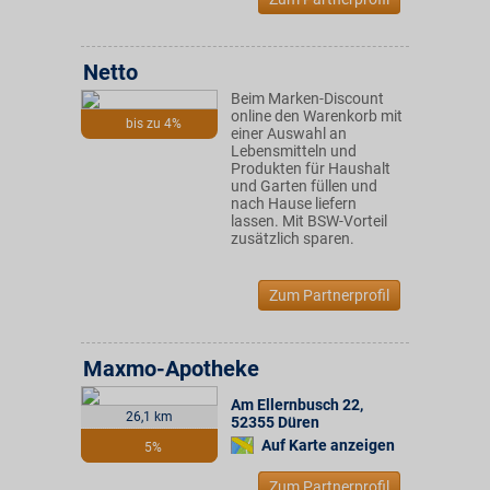
Netto
Beim Marken-Discount
online den Warenkorb mit
bis zu 4%
einer Auswahl an
Lebensmitteln und
Produkten für Haushalt
und Garten füllen und
nach Hause liefern
lassen. Mit BSW-Vorteil
zusätzlich sparen.
Zum Partnerprofil
Maxmo-Apotheke
Am Ellernbusch 22
,
26,1 km
52355
Düren
Auf Karte anzeigen
5%
Zum Partnerprofil