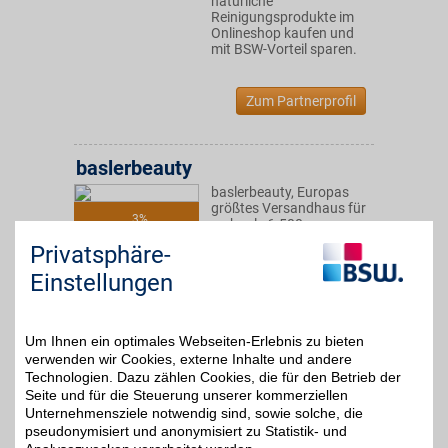
natürliche
Reinigungsprodukte im
Onlineshop kaufen und
mit BSW-Vorteil sparen.
Zum Partnerprofil
baslerbeauty
baslerbeauty, Europas
größtes Versandhaus für
3%
mehr als 6.500
Haarpflege- und
Privatsphäre-
Friseurprodukte. Über ein
Drittel sind im eigenen
Einstellungen
Hause entwickelt – mit
der Expertise von mehr
als 40 Jahren.
Um Ihnen ein optimales Webseiten-Erlebnis zu bieten
verwenden wir Cookies, externe Inhalte und andere
Zum Partnerprofil
Technologien. Dazu zählen Cookies, die für den Betrieb der
Seite und für die Steuerung unserer kommerziellen
Unternehmensziele notwendig sind, sowie solche, die
pseudonymisiert und anonymisiert zu Statistik- und
Yves Rocher