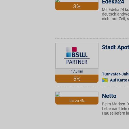
Edeka24
3%
Mit Edeka24 k
deutschlandwei
nicht nur Zeit,
Stadt Apot
17,5 km
Turnvater-Jahn
5%
Auf Karte
Netto
bis zu 4%
Beim Marken-Di
Lebensmitteln 
Hause liefern l