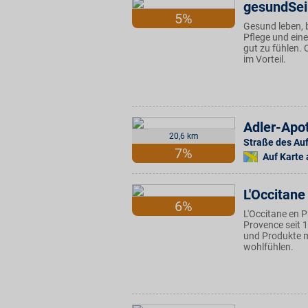
gesundSei
5%
Gesund leben, 
Pflege und ein
gut zu fühlen. 
im Vorteil.
Adler-Apo
20,6 km
Straße des Au
7%
Auf Karte
L'Occitane
6%
L'Occitane en 
Provence seit 
und Produkte mi
wohlfühlen.