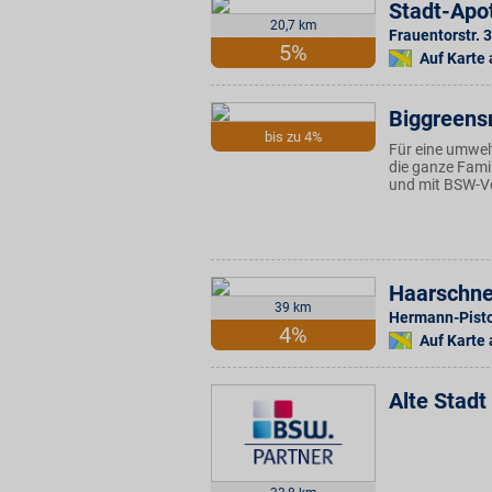
Stadt-Apo
20,7 km
Frauentorstr. 3
5%
Auf Karte
Biggreens
bis zu 4%
Für eine umwelt
die ganze Fami
und mit BSW-Vo
Haarschne
39 km
Hermann-Pisto
4%
Auf Karte
Alte Stad