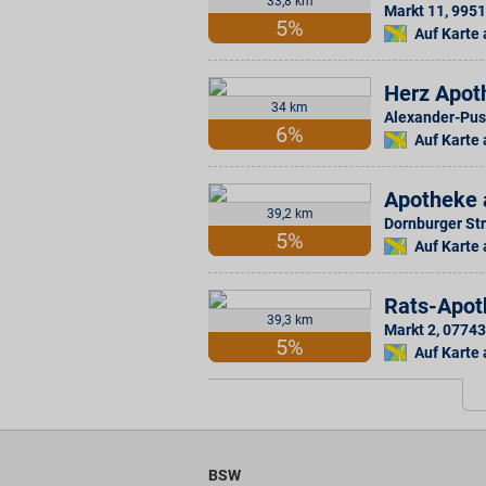
33,8 km
Markt 11
,
9951
5%
Auf Karte
Herz Apot
34 km
Alexander-Pus
6%
Auf Karte
Apotheke 
39,2 km
Dornburger Str
5%
Auf Karte
Rats-Apot
39,3 km
Markt 2
,
07743
5%
Auf Karte
BSW