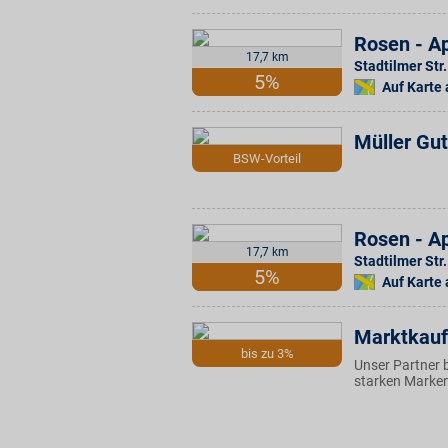
Rosen - Ap
17,7 km
Stadtilmer Str
5%
Auf Karte
Müller Gu
BSW-Vorteil
Rosen - Ap
17,7 km
Stadtilmer Str.
5%
Auf Karte
Marktkauf
bis zu 3%
Unser Partner b
starken Marken