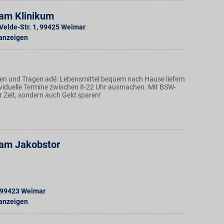
am Klinikum
elde-Str. 1
,
99425
Weimar
 anzeigen
n und Tragen adé: Lebensmittel bequem nach Hause liefern
ividuelle Termine zwischen 8-22 Uhr ausmachen. Mit BSW-
ur Zeit, sondern auch Geld sparen!
am Jakobstor
99423
Weimar
 anzeigen