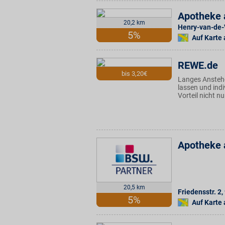
Apotheke 
20,2 km
Henry-van-de-V
5%
Auf Karte
REWE.de
bis 3,20€
Langes Anstehe
lassen und ind
Vorteil nicht n
Apotheke 
20,5 km
Friedensstr. 2
,
5%
Auf Karte