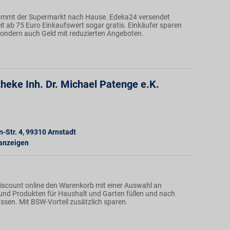
ommt der Supermarkt nach Hause. Edeka24 versendet
t ab 75 Euro Einkaufswert sogar gratis. Einkäufer sparen
 sondern auch Geld mit reduzierten Angeboten.
heke Inh. Dr. Michael Patenge e.K.
-Str. 4
,
99310
Arnstadt
 anzeigen
scount online den Warenkorb mit einer Auswahl an
und Produkten für Haushalt und Garten füllen und nach
assen. Mit BSW-Vorteil zusätzlich sparen.