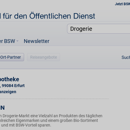
Jetzt BS
er BSW
Newsletter
-Ort-Partner
Reiseangebote
Such
potheke
,
99084
Erfurt
 anzeigen
NN
 Drogerie-Markt eine Vielzahl an Produkten des täglichen
hlreichen Eigenmarken und einem großen Bio-Sortiment
n und mit BSW-Vorteil sparen.