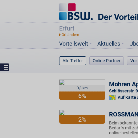
Erfurt
Vorteilswelt
Aktuelles
Üb
Alle Treffer
Online-Partner
Vor
Mohren A
0,8 km
Schlösserstr. 9
6%
Auf Karte
ROSSMA
2%
Beim bekannten
Bedarfs mit za
online bestelle