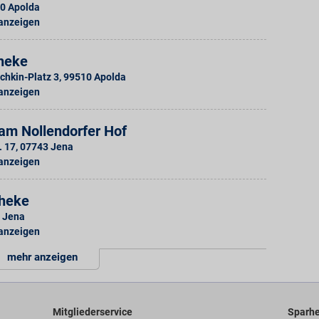
0
Apolda
 anzeigen
heke
chkin-Platz 3
,
99510
Apolda
 anzeigen
am Nollendorfer Hof
. 17
,
07743
Jena
 anzeigen
heke
Jena
 anzeigen
mehr anzeigen
Mitgliederservice
Sparhe