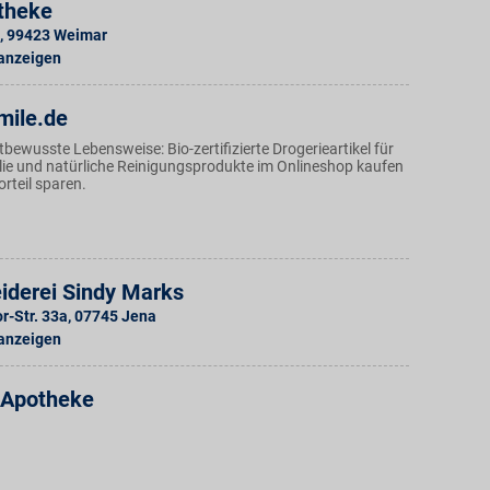
theke
,
99423
Weimar
 anzeigen
mile.de
bewusste Lebensweise: Bio-zertifizierte Drogerieartikel für
lie und natürliche Reinigungsprodukte im Onlineshop kaufen
rteil sparen.
iderei Sindy Marks
r-Str. 33a
,
07745
Jena
 anzeigen
t Apotheke