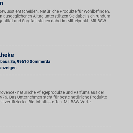
n
bewusst entscheiden. Natürliche Produkte für Wohlbefinden,
en ausgeglichenen Alltag unterstützen Sie dabei, sich rundum
Qualität und Sorgfalt stehen dabei im Mittelpunkt. Mit BSW
theke
fbaus 3a
,
99610
Sömmerda
 anzeigen
Provence - natürliche Pflegeprodukte und Parfüms aus der
1976. Das Unternehmen steht für beste natürliche Produkte
t zertifizierten Bio-Inhaltsstoffen. Mit BSW-Vorteil