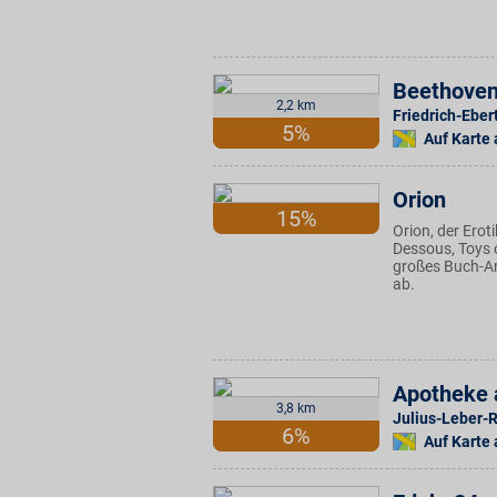
Beethove
2,2 km
Friedrich-Ebert
5%
Auf Karte
Orion
15%
Orion, der Ero
Dessous, Toys o
großes Buch-A
ab.
Apotheke 
3,8 km
Julius-Leber-R
6%
Auf Karte