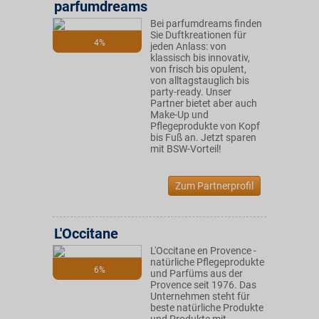
parfumdreams
Bei parfumdreams finden
Sie Duftkreationen für
4%
jeden Anlass: von
klassisch bis innovativ,
von frisch bis opulent,
von alltagstauglich bis
party-ready. Unser
Partner bietet aber auch
Make-Up und
Pflegeprodukte von Kopf
bis Fuß an. Jetzt sparen
mit BSW-Vorteil!
Zum Partnerprofil
L'Occitane
L'Occitane en Provence -
natürliche Pflegeprodukte
6%
und Parfüms aus der
Provence seit 1976. Das
Unternehmen steht für
beste natürliche Produkte