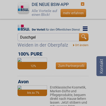
DIE NEUE BSW-APP
Alle Vorteile auf
mehr erfahren
einen Blick!
Startseite
Startseite
Jetzt BSW-Mitglied werden
Suche
Weiden in der Oberpfalz
Login
100% PURE
☎
0800 - 279 25 82
Zum Partnerprofil
12%
Avon
Erstklassische Kosmetik,
Marken-Düfte und
bis zu 7%
Pflegeprodukte, bequem
direkt nach Hause liefern
lassen. Jetzt stöbern und