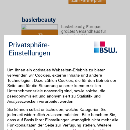
Zum Partnerprofil
baslerbeauty
baslerbeauty, Europas
größtes Versandhaus für
3%
mehr als 6.500
Haarpflege- und
Privatsphäre-
Friseurprodukte. Über ein
Drittel sind im eigenen
Einstellungen
Hause entwickelt – mit
der Expertise von mehr
als 40 Jahren.
Um Ihnen ein optimales Webseiten-Erlebnis zu bieten
verwenden wir Cookies, externe Inhalte und andere
Zum Partnerprofil
Technologien. Dazu zählen Cookies, die für den Betrieb der
Seite und für die Steuerung unserer kommerziellen
Unternehmensziele notwendig sind, sowie solche, die
pseudonymisiert und anonymisiert zu Statistik- und
Yves Rocher
Analysezwecken verarbeitet werden.
Yves Rocher - die
Sie können selbst entscheiden, welche Kategorien Sie
Pflanzenkosmetik:
bis zu 6%
jederzeit widerruflich zulassen möchten. Bitte beachten Sie,
Gesichtspflege, Make-up,
Düfte, Haarpflege,
dass auf Basis Ihrer Einstellungen womöglich nicht mehr alle
Sonnencreme gibt es bei
Funktionalitäten der Seite zur Verfügung stehen. Weitere
dem französischen