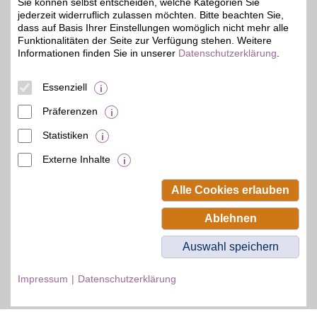
Sie können selbst entscheiden, welche Kategorien Sie
jederzeit widerruflich zulassen möchten. Bitte beachten Sie,
dass auf Basis Ihrer Einstellungen womöglich nicht mehr alle
Funktionalitäten der Seite zur Verfügung stehen. Weitere
Informationen finden Sie in unserer
Datenschutzerklärung
.
© BSW Verbraucher-Service
Beamten-Selbsthilfewerk GmbH.
Alle Rechte vorbehalten.
Essenziell
Präferenzen
Statistiken
Externe Inhalte
Alle Cookies erlauben
Ablehnen
Auswahl speichern
Impressum
Datenschutzerklärung