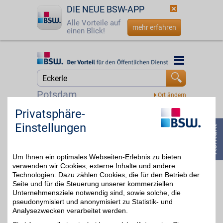
DIE NEUE BSW-APP
Alle Vorteile auf
mehr erfahren
einen Blick!
Startseite
Startseite
Jetzt BSW-Mitglied werden
Suche
Potsdam
Login
Privatsphäre-
BestChoice style&beauty Gutschein
Einstellungen
Schön fühlen, sich selbst
☎
0800 - 279 25 82
etwas gönnen. Mode,
4%
Pflege und Accessoires
für jeden Stil und jeden
Um Ihnen ein optimales Webseiten-Erlebnis zu bieten
Anlass vereint in einem
Gutschein. Perfekt für
verwenden wir Cookies, externe Inhalte und andere
kleine Verwöhnmomente
Technologien. Dazu zählen Cookies, die für den Betrieb der
oder ein frisches Update.
Seite und für die Steuerung unserer kommerziellen
Mit BSW im Vorteil.
Unternehmensziele notwendig sind, sowie solche, die
pseudonymisiert und anonymisiert zu Statistik- und
Analysezwecken verarbeitet werden.
Zum Partnerprofil