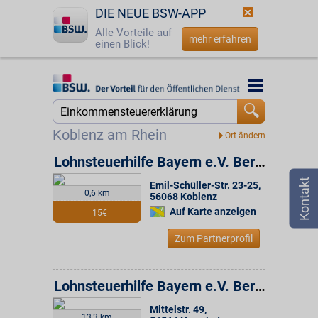
DIE NEUE BSW-APP
Alle Vorteile auf
mehr erfahren
einen Blick!
Startseite
Startseite
Jetzt BSW-Mitglied werden
Suche
Koblenz am Rhein
Login
Lohnsteuerhilfe Bayern e.V. Beratungsstelle
Emil-Schüller-Str. 23-25
,
☎
0800 - 279 25 82
0,6 km
56068
Koblenz
Auf Karte anzeigen
15€
Zum Partnerprofil
Lohnsteuerhilfe Bayern e.V. Beratungsstelle
Mittelstr. 49
,
13,3 km