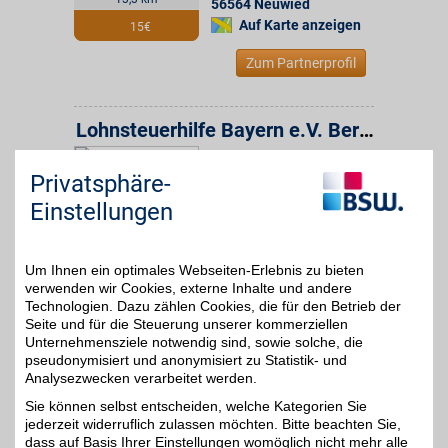
56564
Neuwied
Auf Karte anzeigen
15€
Zum Partnerprofil
Lohnsteuerhilfe Bayern e.V. Beratungsstelle
In der Au 25
,
32,5 km
Privatsphäre-
53545
Linz
Auf Karte anzeigen
15€
Einstellungen
Zum Partnerprofil
Um Ihnen ein optimales Webseiten-Erlebnis zu bieten
verwenden wir Cookies, externe Inhalte und andere
Lohnsteuerhilfe Bayern e.V. Beratungsstelle
Technologien. Dazu zählen Cookies, die für den Betrieb der
Seite und für die Steuerung unserer kommerziellen
Frankenstr. 1
,
Unternehmensziele notwendig sind, sowie solche, die
33 km
65549
Limburg
pseudonymisiert und anonymisiert zu Statistik- und
Auf Karte anzeigen
Analysezwecken verarbeitet werden.
15€
Sie können selbst entscheiden, welche Kategorien Sie
Zum Partnerprofil
jederzeit widerruflich zulassen möchten. Bitte beachten Sie,
dass auf Basis Ihrer Einstellungen womöglich nicht mehr alle