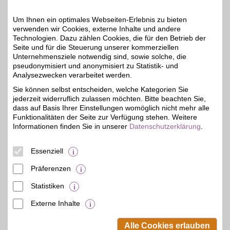
Zum Partnerprofil
Um Ihnen ein optimales Webseiten-Erlebnis zu bieten
verwenden wir Cookies, externe Inhalte und andere
Technologien. Dazu zählen Cookies, die für den Betrieb der
EUROMASTER
Seite und für die Steuerung unserer kommerziellen
Dem Experten für Reifen
Unternehmensziele notwendig sind, sowie solche, die
und Autoservice
27,5 km
pseudonymisiert und anonymisiert zu Statistik- und
vertrauen: EUROMASTER
Analysezwecken verarbeitet werden.
bietet ein zuverlässiges
5%
und umfangreiches
Sie können selbst entscheiden, welche Kategorien Sie
Serviceangebot - von
jederzeit widerruflich zulassen möchten. Bitte beachten Sie,
Autoservice bis Zubehör.
dass auf Basis Ihrer Einstellungen womöglich nicht mehr alle
BSW-Mitglieder
Funktionalitäten der Seite zur Verfügung stehen. Weitere
profitieren in über 300
Informationen finden Sie in unserer
Filialen vom BSW-Vorteil.
Datenschutzerklärung
.
Marktflecken 5
,
Essenziell
17498
Neuenkirchen
Auf Karte anzeigen
Präferenzen
Zum Partnerprofil
Statistiken
Externe Inhalte
© BSW Verbraucher-Service
Beamten-Selbsthilfewerk GmbH.
Alle Cookies erlauben