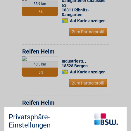
Damgartener Chaussee
33,9 km
63
,
18311
Ribnitz-
5%
Damgarten
Auf Karte anzeigen
Zum Partnerprofil
Reifen Helm
Industriestr.
,
43,5 km
18528
Bergen
Auf Karte anzeigen
5%
Zum Partnerprofil
Reifen Helm
Scheunenweg 3a
,
Privatsphäre-
48,8 km
17153
Stavenhagen
Auf Karte anzeigen
Einstellungen
5%