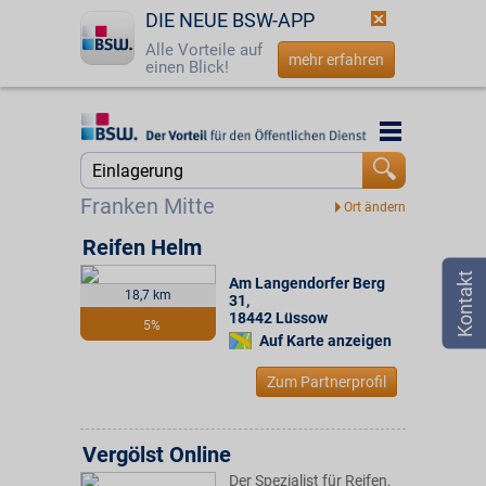
DIE NEUE BSW-APP
Alle Vorteile auf
mehr erfahren
einen Blick!
Startseite
Startseite
Jetzt BSW-Mitglied werden
Suche
Franken Mitte
Login
Reifen Helm
Am Langendorfer Berg
☎
0800 - 279 25 82
18,7 km
31
,
18442
Lüssow
5%
Auf Karte anzeigen
Zum Partnerprofil
Vergölst Online
Der Spezialist für Reifen,