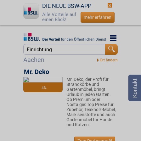
DIE NEUE BSW-APP
Alle Vorteile auf
mehr erfahren
einen Blick!
Startseite
Startseite
Jetzt BSW-Mitglied werden
Suche
Aachen
Login
Mr. Deko
Mr. Deko, der Profi für
☎
0800 - 279 25 82
Strandkörbe und
4%
Gartenmöbel, bringt
Urlaub in jeden Garten.
Ob Premium oder
Nostalgie: Top Preise für
Zubehör, Teakholz-Möbel,
Markisenstoffe und auch
Gartenmöbel für Hunde
und Katzen.