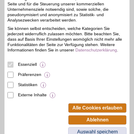
Seite und für die Steuerung unserer kommerziellen
Unternehmensziele notwendig sind, sowie solche, die
pseudonymisiert und anonymisiert zu Statistik- und
Viking
Analysezwecken verarbeitet werden.
Beim Spezialisten
Sie können selbst entscheiden, welche Kategorien Sie
preiswert alles Nötige für
4%
jederzeit widerruflich zulassen möchten. Bitte beachten Sie,
den Büroalltag bestellen,
von Druckertinte und
dass auf Basis Ihrer Einstellungen womöglich nicht mehr alle
ergonomischen Stühlen
Funktionalitäten der Seite zur Verfügung stehen. Weitere
hin zu Kaffee und
Informationen finden Sie in unserer
Datenschutzerklärung
.
Hygieneartikeln.
Unkompliziert und
hochwertig. Dank BSW-
Essenziell
Vorteil sparen.
Präferenzen
Zum Partnerprofil
Statistiken
Externe Inhalte
© BSW Verbraucher-Service
Beamten-Selbsthilfewerk GmbH.
Alle Cookies erlauben
Alle Rechte vorbehalten.
Ablehnen
Auswahl speichern