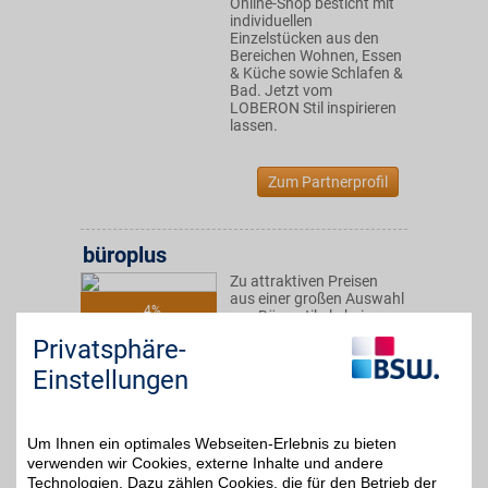
Online-Shop besticht mit
individuellen
Einzelstücken aus den
Bereichen Wohnen, Essen
& Küche sowie Schlafen &
Bad. Jetzt vom
LOBERON Stil inspirieren
lassen.
Zum Partnerprofil
büroplus
Zu attraktiven Preisen
aus einer großen Auswahl
4%
von Büroartikeln bei
unserem Partner-
Privatsphäre-
Discounter bestellen. Für
Büro sowie Haushalt wird
Einstellungen
hier jeder fündig und kann
mit BSW-Vorteil
obendrein sparen.
Um Ihnen ein optimales Webseiten-Erlebnis zu bieten
verwenden wir Cookies, externe Inhalte und andere
Zum Partnerprofil
Technologien. Dazu zählen Cookies, die für den Betrieb der