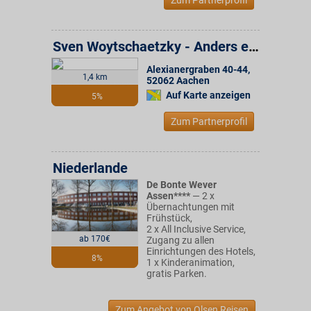
Zum Partnerprofil
Sven Woytschaetzky - Anders einrichten
Alexianergraben 40-44
,
1,4 km
52062
Aachen
Auf Karte anzeigen
5%
Zum Partnerprofil
Niederlande
De Bonte Wever
Assen****
— 2 x
Übernachtungen mit
Frühstück,
2 x All Inclusive Service,
ab 170€
Zugang zu allen
Einrichtungen des Hotels,
8%
1 x Kinderanimation,
gratis Parken.
Zum Angebot von Olsen Reisen