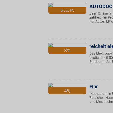
AUTODOC
bis zu 9%
Beim Onlinehän
zahlreichen Pro
Für Autos, LKW
reichelt el
3%
Das Elektronik
besticht seit 5
Sortiment. Als 
ELV
4%
"Kompetent in El
Bereichen Haus
und Messtechni