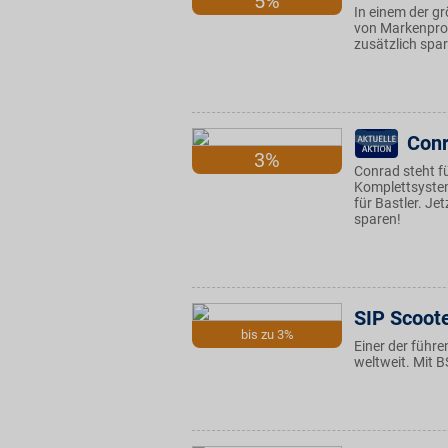
5%
In einem der gr
von Markenprod
zusätzlich spa
Conr
3%
Conrad steht f
Komplettsyste
für Bastler. J
sparen!
SIP Scoot
bis zu 3%
Einer der führe
weltweit. Mit B