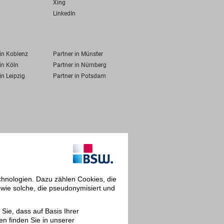
Xing
LinkedIn
 in Koblenz
Partner in Münster
in Köln
Partner in Nürnberg
in Leipzig
Partner in Potsdam
chnologien. Dazu zählen Cookies, die
owie solche, die pseudonymisiert und
Sie, dass auf Basis Ihrer
en finden Sie in unserer