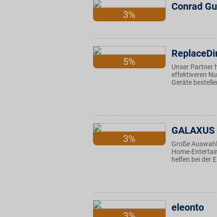
Conrad Gu
3%
ReplaceDi
5%
Unser Partner 
effektiveren Nu
Geräte bestelle
GALAXUS
3%
Große Auswahl 
Home-Entertain
helfen bei der
eleonto
3%