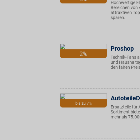
Hochwertige El
Bereichen von A
attraktiven Top
sparen.
Proshop
2%
Technik-Fans a
und Haushaltsg
den fairen Prei
Autoteile
bis zu 7%
Ersatzteile für
Sortiment biete
mehr als 75.00