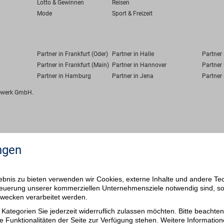
Lotto & Gewinnen
Reisen
Mode
Sport & Freizeit
Partner in Frankfurt (Oder)
Partner in Halle
Partner
Partner in Frankfurt (Main)
Partner in Hannover
Partner 
Partner in Hamburg
Partner in Jena
Partner 
fewerk GmbH.
ngen
bnis zu bieten verwenden wir Cookies, externe Inhalte und andere Te
 Steuerung unserer kommerziellen Unternehmensziele notwendig sind, s
ezwecken verarbeitet werden.
Kategorien Sie jederzeit widerruflich zulassen möchten. Bitte beachten 
e Funktionalitäten der Seite zur Verfügung stehen. Weitere Information