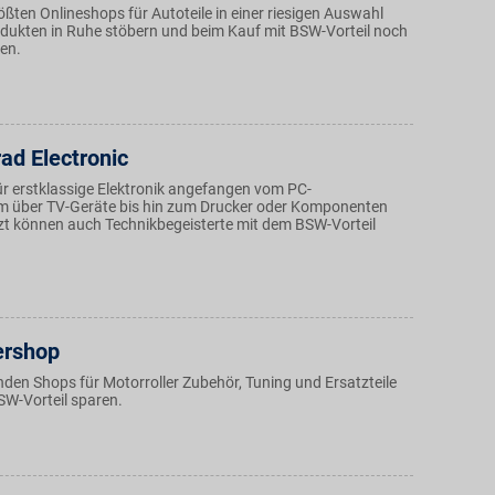
ößten Onlineshops für Autoteile in einer riesigen Auswahl
ukten in Ruhe stöbern und beim Kauf mit BSW-Vorteil noch
ren.
ad Electronic
ür erstklassige Elektronik angefangen vom PC-
m über TV-Geräte bis hin zum Drucker oder Komponenten
etzt können auch Technikbegeisterte mit dem BSW-Vorteil
ershop
nden Shops für Motorroller Zubehör, Tuning und Ersatzteile
SW-Vorteil sparen.