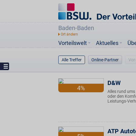
Baden-Baden
Vorteilswelt
Aktuelles
Üb
Alle Treffer
Online-Partner
Vor
D&W
4%
Alles rund ums 
oder den Komfo
Leistungs-Verh
ATP Autot