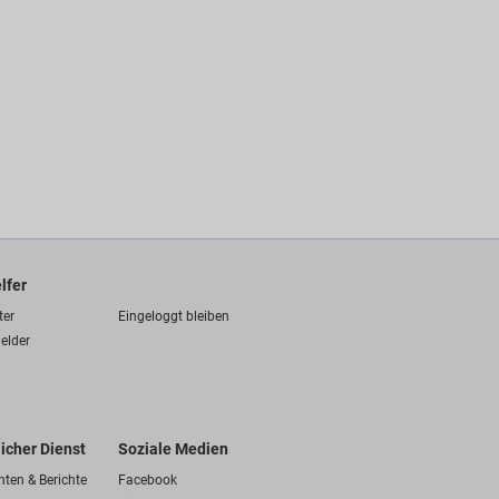
lfer
ter
Eingeloggt bleiben
elder
licher Dienst
Soziale Medien
hten & Berichte
Facebook