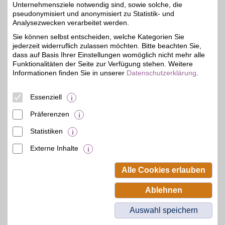
Unternehmensziele notwendig sind, sowie solche, die
pseudonymisiert und anonymisiert zu Statistik- und
Analysezwecken verarbeitet werden.
Schulranzen Onlineshop
Sie können selbst entscheiden, welche Kategorien Sie
Alles für den perfekten
jederzeit widerruflich zulassen möchten. Bitte beachten Sie,
Schulstart - bei
5%
Schulranzen Online.Ob
dass auf Basis Ihrer Einstellungen womöglich nicht mehr alle
Ranzen, Rucksäcke oder
Funktionalitäten der Seite zur Verfügung stehen. Weitere
Zubehör, hier finden Sie
Informationen finden Sie in unserer
Datenschutzerklärung
.
Top-Marken und viele
Designs, die Kinder lieben.
Mit BSW-Vorteil clever
Essenziell
sparen.
Präferenzen
Zum Partnerprofil
Statistiken
Externe Inhalte
© BSW Verbraucher-Service
Beamten-Selbsthilfewerk GmbH.
Alle Cookies erlauben
Alle Rechte vorbehalten.
Ablehnen
Auswahl speichern