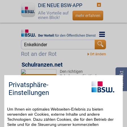
DIE NEUE BSW-APP
Alle Vorteile auf
mehr erfahren
einen Blick!
Startseite
Startseite
Jetzt BSW-Mitglied werden
Suche
Rot an der Rot
Login
Schulranzen.net
Den richtigen
☎
0800 - 279 25 82
Schulranzen für Kinder
7%
oder Enkelkinder? Bei
Privatsphäre-
schulranzen.net gibt es
die perfekte Auswahl und
Einstellungen
einen Schulranzen-
Ratgeber "Aktion
gesunder Kinderrücken"
für die Liebsten.
Um Ihnen ein optimales Webseiten-Erlebnis zu bieten
verwenden wir Cookies, externe Inhalte und andere
Technologien. Dazu zählen Cookies, die für den Betrieb der
Zum Partnerprofil
Seite und für die Steuerung unserer kommerziellen