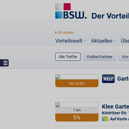
Vorteilswelt
Aktuelles
Üb
Alle Treffer
Online-Partner
Vor
Gart
bis zu 8%
Klee Gart
7 km
Köstritzer Str. 
5%
Auf Karte