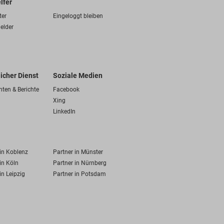
lfer
ter
Eingeloggt bleiben
elder
licher Dienst
Soziale Medien
hten & Berichte
Facebook
Xing
LinkedIn
 in Koblenz
Partner in Münster
in Köln
Partner in Nürnberg
in Leipzig
Partner in Potsdam