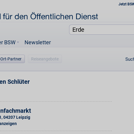
Jetzt BS
er BSW
Newsletter
-Ort-Partner
Reiseangebote
Such
en Schlüter
enfachmarkt
1
,
04207
Leipzig
 anzeigen