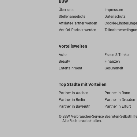
BSW
Über uns
Impressum
Stellenangebote
Datenschutz
Affiliate-Partner werden
Cookie-Einstellung
Vor Ort Partner werden
Teilnahmebedingu
Vorteilswelten
Auto
Essen & Trinken
Beauty
Finanzen
Entertainment
Gesundheit
Top Städte mit Vorteilen
Partner in Aachen
Partner in Bonn
Partner in Berlin
Partner in Dresden
Partner in Bayreuth
Partner in Erfurt
© BSW Verbraucher-Service
Beamten-Selbsthil
Alle Rechte vorbehalten.