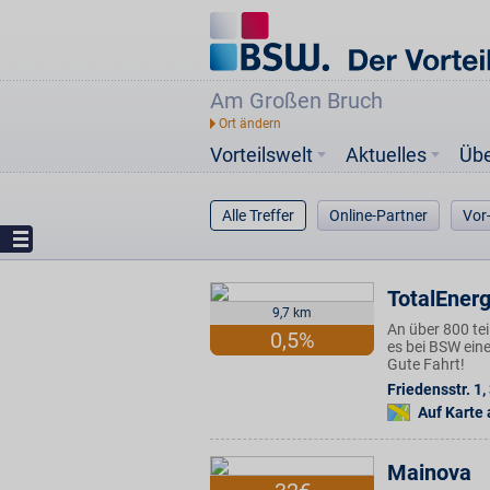
Am Großen Bruch
Vorteilswelt
Aktuelles
Üb
Alle Treffer
Online-Partner
Vor
TotalEnerg
9,7 km
An über 800 te
0,5%
es bei BSW eine
Gute Fahrt!
Friedensstr. 1
,
Auf Karte
Mainova