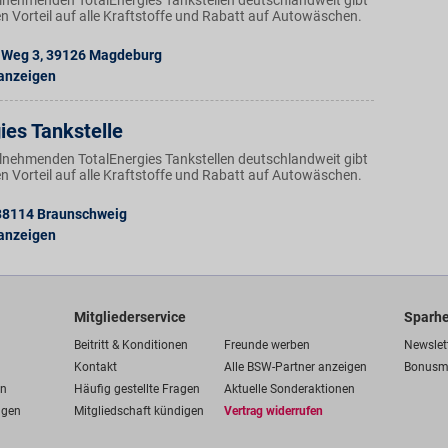
ilnehmenden TotalEnergies Tankstellen deutschlandweit gibt
n Vorteil auf alle Kraftstoffe und Rabatt auf Autowäschen.
 Weg 3
,
39126
Magdeburg
 anzeigen
ies Tankstelle
ilnehmenden TotalEnergies Tankstellen deutschlandweit gibt
n Vorteil auf alle Kraftstoffe und Rabatt auf Autowäschen.
38114
Braunschweig
 anzeigen
Mitgliederservice
Sparhe
Beitritt & Konditionen
Freunde werben
Newslet
Kontakt
Alle BSW-Partner anzeigen
Bonusm
en
Häufig gestellte Fragen
Aktuelle Sonderaktionen
ngen
Mitgliedschaft kündigen
Vertrag widerrufen