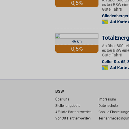
An über 800 te
0,5%
es bei BSW eine
Gute Fahrt!
Glindenberger
Auf Karte
TotalEnerg
46 km
An über 800 te
0,5%
es bei BSW eine
Gute Fahrt!
Celler Str. 65
,
Auf Karte
BSW
Über uns
Impressum
Stellenangebote
Datenschutz
Affiliate-Partner werden
Cookie-Einstellung
Vor Ort Partner werden
Teilnahmebedingu