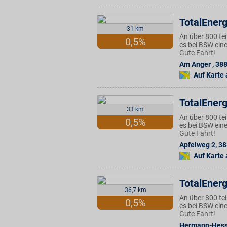
TotalEnerg
31 km
An über 800 te
0,5%
es bei BSW eine
Gute Fahrt!
Am Anger
,
38
Auf Karte
TotalEnerg
33 km
An über 800 te
0,5%
es bei BSW eine
Gute Fahrt!
Apfelweg 2
,
38
Auf Karte
TotalEnerg
36,7 km
An über 800 te
0,5%
es bei BSW eine
Gute Fahrt!
Hermann-Hesse