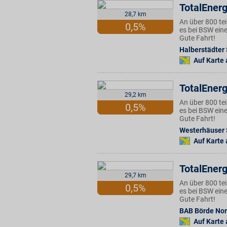
TotalEnerg
28,7 km
An über 800 te
0,5%
es bei BSW eine
Gute Fahrt!
Halberstädter 
Auf Karte
TotalEnerg
29,2 km
An über 800 te
0,5%
es bei BSW eine
Gute Fahrt!
Westerhäuser 
Auf Karte
TotalEnerg
29,7 km
An über 800 te
0,5%
es bei BSW eine
Gute Fahrt!
BAB Börde Nor
Auf Karte