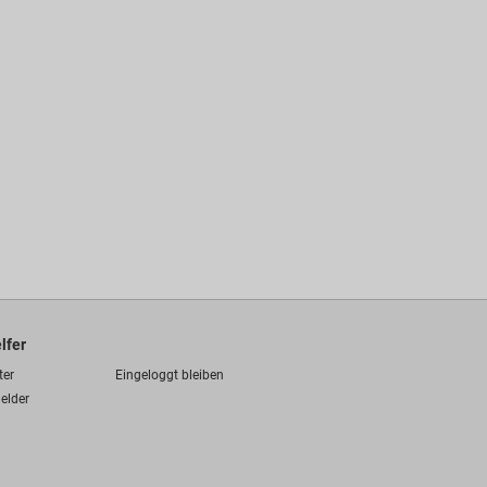
lfer
ter
Eingeloggt bleiben
elder