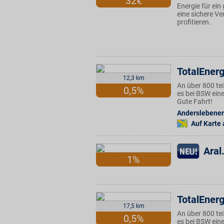
32€
Energie für ein
eine sichere V
profitieren.
TotalEnerg
12,3 km
An über 800 te
0,5%
es bei BSW eine
Gute Fahrt!
Anderslebener 
Auf Karte
Aral
1%
TotalEnerg
17,5 km
An über 800 te
0,5%
es bei BSW eine