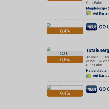
Gute Fahrt!
Magdeburger S
Auf Karte
GO U
0,4%
TotalEnerg
26,9 km
An über 800 te
0,5%
es bei BSW eine
Gute Fahrt!
Halberstädter 
Auf Karte
GO G
0,4%