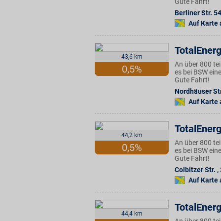
Gute Fahrt!
Berliner Str. 5
Auf Karte
TotalEnerg
43,6 km
An über 800 te
0,5%
es bei BSW eine
Gute Fahrt!
Nordhäuser Str
Auf Karte
TotalEnerg
44,2 km
An über 800 te
0,5%
es bei BSW eine
Gute Fahrt!
Colbitzer Str.
,
Auf Karte
TotalEnerg
44,4 km