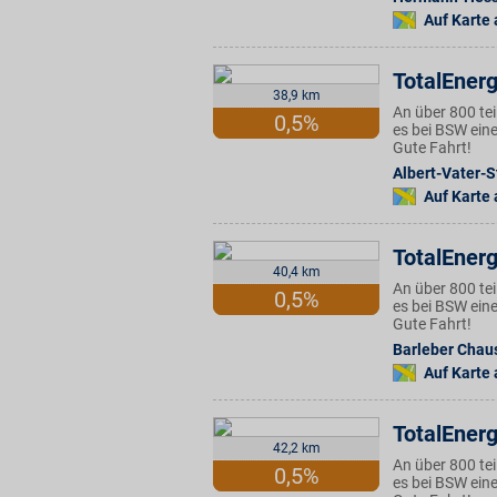
Auf Karte
TotalEnerg
38,9 km
An über 800 te
0,5%
es bei BSW eine
Gute Fahrt!
Albert-Vater-St
Auf Karte
TotalEnerg
40,4 km
An über 800 te
0,5%
es bei BSW eine
Gute Fahrt!
Barleber Chau
Auf Karte
TotalEnerg
42,2 km
An über 800 te
0,5%
es bei BSW eine