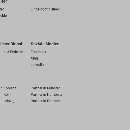
lfer
ter
Eingeloggt bleiben
elder
licher Dienst
Soziale Medien
hten & Berichte
Facebook
Xing
LinkedIn
 in Koblenz
Partner in Münster
in Köln
Partner in Nürnberg
in Leipzig
Partner in Potsdam