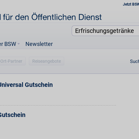
Jetzt BS
er BSW
Newsletter
-Ort-Partner
Reiseangebote
Such
niversal Gutschein
utschein