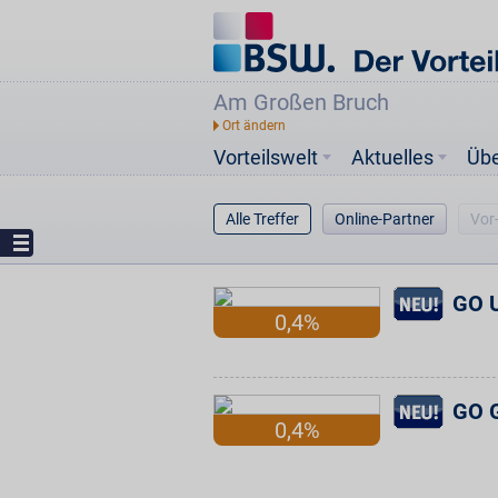
Am Großen Bruch
Vorteilswelt
Aktuelles
Üb
Alle Treffer
Online-Partner
Vor
GO U
0,4%
GO G
0,4%