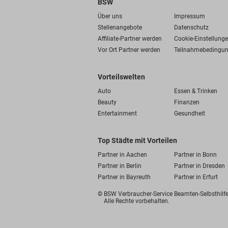
BSW
Über uns
Impressum
Stellenangebote
Datenschutz
Affiliate-Partner werden
Cookie-Einstellung
Vor Ort Partner werden
Teilnahmebedingu
Vorteilswelten
Auto
Essen & Trinken
Beauty
Finanzen
Entertainment
Gesundheit
Top Städte mit Vorteilen
Partner in Aachen
Partner in Bonn
Partner in Berlin
Partner in Dresden
Partner in Bayreuth
Partner in Erfurt
© BSW Verbraucher-Service
Beamten-Selbsthil
Alle Rechte vorbehalten.