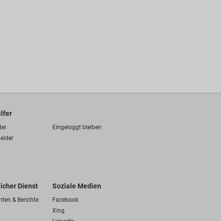
lfer
ter
Eingeloggt bleiben
elder
licher Dienst
Soziale Medien
hten & Berichte
Facebook
Xing