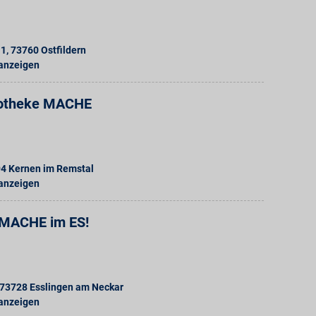
 1
,
73760
Ostfildern
 anzeigen
otheke MACHE
94
Kernen im Remstal
 anzeigen
 MACHE im ES!
73728
Esslingen am Neckar
 anzeigen