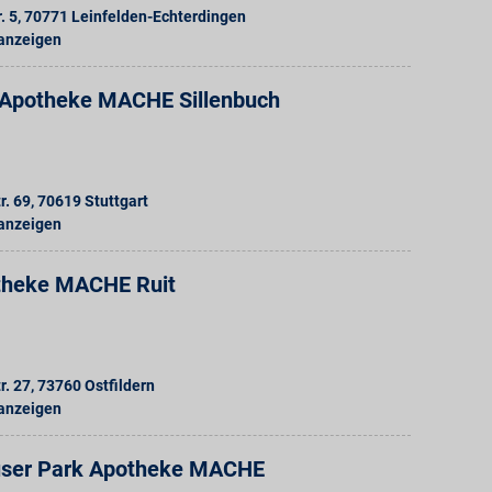
. 5
,
70771
Leinfelden-Echterdingen
 anzeigen
n Apotheke MACHE Sillenbuch
r. 69
,
70619
Stuttgart
 anzeigen
theke MACHE Ruit
r. 27
,
73760
Ostfildern
 anzeigen
user Park Apotheke MACHE