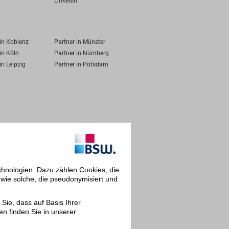
LinkedIn
 in Koblenz
Partner in Münster
in Köln
Partner in Nürnberg
in Leipzig
Partner in Potsdam
chnologien. Dazu zählen Cookies, die
owie solche, die pseudonymisiert und
Sie, dass auf Basis Ihrer
en finden Sie in unserer