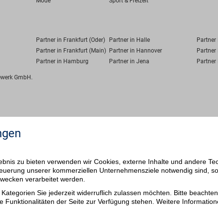
Mode
Sport & Freizeit
Partner in Frankfurt (Oder)
Partner in Halle
Partner
Partner in Frankfurt (Main)
Partner in Hannover
Partner 
Partner in Hamburg
Partner in Jena
Partner 
fewerk GmbH.
ngen
bnis zu bieten verwenden wir Cookies, externe Inhalte und andere Te
 Steuerung unserer kommerziellen Unternehmensziele notwendig sind, s
ezwecken verarbeitet werden.
Kategorien Sie jederzeit widerruflich zulassen möchten. Bitte beachten 
e Funktionalitäten der Seite zur Verfügung stehen. Weitere Information