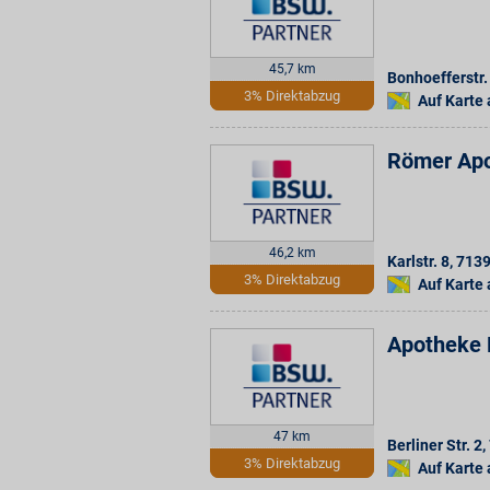
45,7 km
Bonhoefferstr.
3% Direktabzug
Auf Karte
Römer Ap
46,2 km
Karlstr. 8
,
713
3% Direktabzug
Auf Karte
Apotheke
47 km
Berliner Str. 2
,
3% Direktabzug
Auf Karte