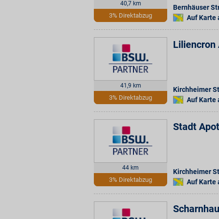
40,7 km
Bernhäuser Str
3% Direktabzug
Auf Karte
Liliencro
41,9 km
Kirchheimer St
3% Direktabzug
Auf Karte
Stadt Apo
44 km
Kirchheimer St
3% Direktabzug
Auf Karte
Scharnha