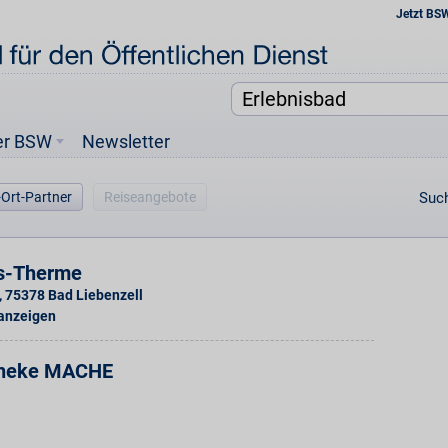
Jetzt BS
er BSW
Newsletter
-Ort-Partner
Reiseangebote
Such
s-Therme
,
75378
Bad Liebenzell
 anzeigen
theke MACHE