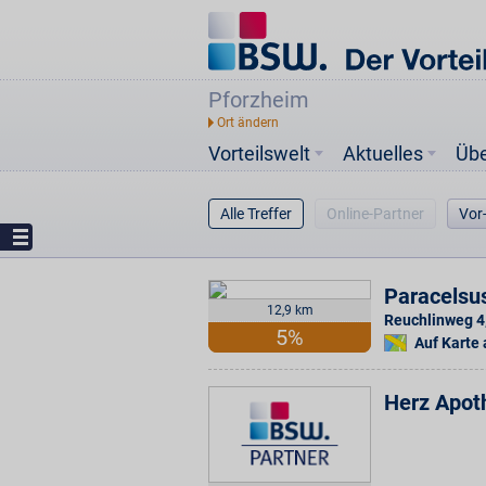
Pforzheim
Vorteilswelt
Aktuelles
Üb
Alle Treffer
Online-Partner
Vor
Paracelsu
12,9 km
Reuchlinweg 4
5%
Auf Karte
Herz Apo