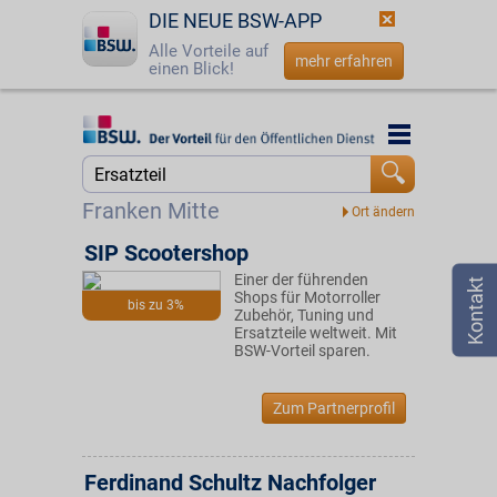
DIE NEUE BSW-APP
Alle Vorteile auf
mehr erfahren
einen Blick!
Startseite
Startseite
Jetzt BSW-Mitglied werden
Suche
Franken Mitte
Login
SIP Scootershop
Einer der führenden
☎
0800 - 279 25 82
Shops für Motorroller
bis zu 3%
Zubehör, Tuning und
Ersatzteile weltweit. Mit
BSW-Vorteil sparen.
Zum Partnerprofil
Ferdinand Schultz Nachfolger