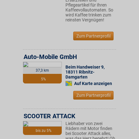
Ersatzteilen und
Pflegeartikel für Ihren
Kaffeevollautomaten. So
wird Kaffee trinken zum
reinsten Vergnügen!
Zum Partnerprofil
Auto-Mobile GmbH
Beim Handweiser 9
,
37,3 km
18311
Ribnitz-
Damgarten
5%
Auf Karte anzeigen
Zum Partnerprofil
SCOOTER ATTACK
Liebhaber von zwei
Rädern mit Motor finden
bis zu 5%
bei Scooter Attack alles,
was das Herz begehrt! Ob