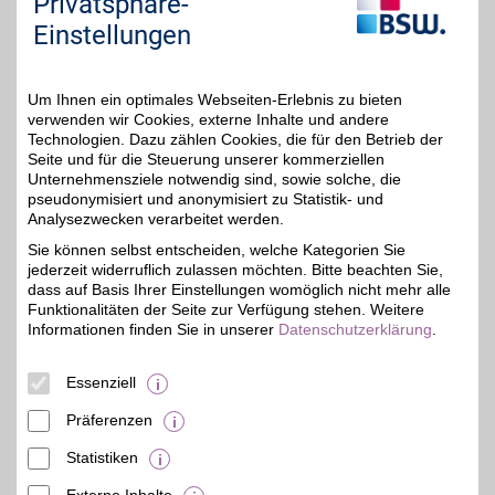
Privatsphäre-
perfektem Service und
umfangreicher Leistung
Einstellungen
zur Verfügung. Sparen
Sie zusätzlich mit dem
BSW-Vorteil!
Um Ihnen ein optimales Webseiten-Erlebnis zu bieten
verwenden wir Cookies, externe Inhalte und andere
Zum Partnerprofil
Technologien. Dazu zählen Cookies, die für den Betrieb der
Seite und für die Steuerung unserer kommerziellen
Unternehmensziele notwendig sind, sowie solche, die
pseudonymisiert und anonymisiert zu Statistik- und
AUTODOC
Analysezwecken verarbeitet werden.
Beim Onlinehändler für
Sie können selbst entscheiden, welche Kategorien Sie
Autoersatzteile sowie
bis zu 9%
jederzeit widerruflich zulassen möchten. Bitte beachten Sie,
Zubehör bestellen und
von zahlreichen
dass auf Basis Ihrer Einstellungen womöglich nicht mehr alle
Produkten
Funktionalitäten der Seite zur Verfügung stehen. Weitere
verschiedenster Hersteller
Informationen finden Sie in unserer
Datenschutzerklärung
.
und Marken profitieren.
Für Autos, LKWs und
Motorräder. Jetzt den
Essenziell
BSW-Vorteil nutzen!
Präferenzen
Zum Partnerprofil
Statistiken