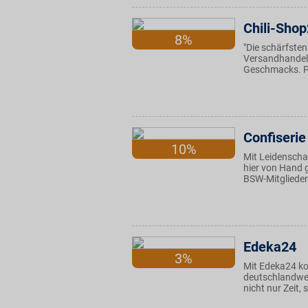
Chili-Sho
8%
"Die schärfsten
Versandhandel 
Geschmacks. Pr
Confiserie
10%
Mit Leidenschaf
hier von Hand g
BSW-Mitglieder
Edeka24
3%
Mit Edeka24 k
deutschlandwei
nicht nur Zeit,