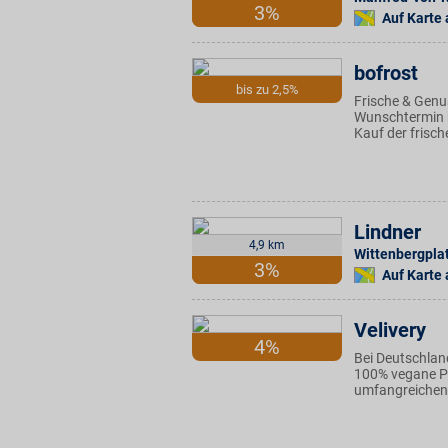
3%
Auf Karte
bofrost
bis zu 2,5%
Frische & Genus
Wunschtermin b
Kauf der frisc
Lindner
4,9 km
Wittenbergplat
3%
Auf Karte
Velivery
4%
Bei Deutschlan
100% vegane Pr
umfangreichen A