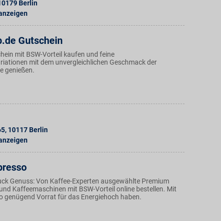
10179
Berlin
 anzeigen
p.de Gutschein
hein mit BSW-Vorteil kaufen und feine
iationen mit dem unvergleichlichen Geschmack der
e genießen.
65
,
10117
Berlin
 anzeigen
presso
luck Genuss: Von Kaffee-Experten ausgewählte Premium
und Kaffeemaschinen mit BSW-Vorteil online bestellen. Mit
 genügend Vorrat für das Energiehoch haben.