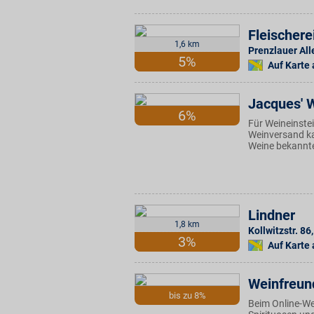
Fleischere
1,6 km
Prenzlauer All
5%
Auf Karte
Jacques' 
6%
Für Weineinste
Weinversand ka
Weine bekannte
Lindner
1,8 km
Kollwitzstr. 86
,
3%
Auf Karte
Weinfreun
bis zu 8%
Beim Online-We