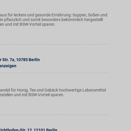
us für leckere und gesunde Ernährung: Suppen, Soßen und
ein pflanzlich und somit besonders bekömmlich hergestellt
len und mit BSW-Vorteil sparen.
 Str. 7a
,
10785
Berlin
 anzeigen
ndel für Honig, Tee und Gebäck hochwertige Lebensmittel
estellen und mit BSW-Vorteil sparen.
ichthofen-Str. 12
,
12101
Berlin