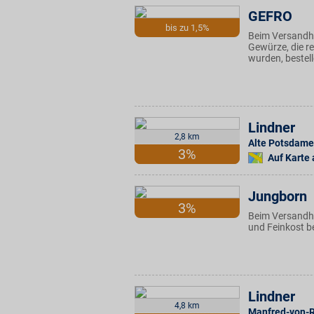
GEFRO
bis zu 1,5%
Beim Versandha
Gewürze, die r
wurden, bestel
Lindner
2,8 km
Alte Potsdamer
3%
Auf Karte
Jungborn
3%
Beim Versandha
und Feinkost b
Lindner
4,8 km
Manfred-von-R