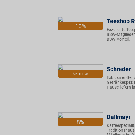
Teeshop R
10%
Exzellente Teeq
BSW-Mitglieder
BSW-Vorteil.
Schrader
bis zu 5%
Exklusiver Genu
Getränkespezia
Hause liefern l
Dallmayr
8%
Kaffeespeziali
Traditionshaus