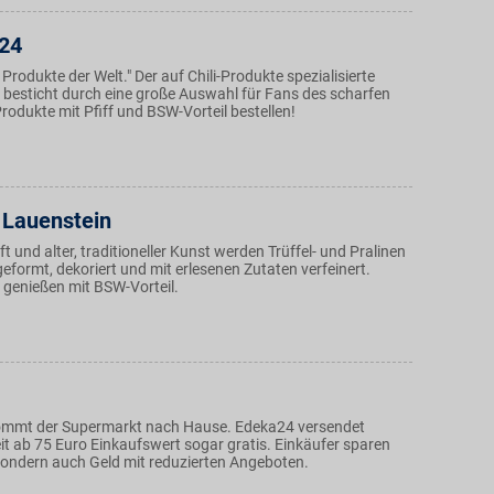
p24
 Produkte der Welt." Der auf Chili-Produkte spezialisierte
besticht durch eine große Auswahl für Fans des scharfen
odukte mit Pfiff und BSW-Vorteil bestellen!
 Lauenstein
t und alter, traditioneller Kunst werden Trüffel- und Pralinen
eformt, dekoriert und mit erlesenen Zutaten verfeinert.
 genießen mit BSW-Vorteil.
ommt der Supermarkt nach Hause. Edeka24 versendet
t ab 75 Euro Einkaufswert sogar gratis. Einkäufer sparen
 sondern auch Geld mit reduzierten Angeboten.