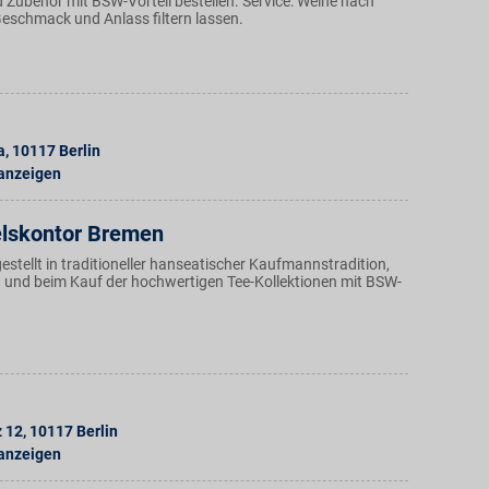
 Zubehör mit BSW-Vorteil bestellen. Service: Weine nach
eschmack und Anlass filtern lassen.
a
,
10117
Berlin
 anzeigen
lskontor Bremen
estellt in traditioneller hanseatischer Kaufmannstradition,
en und beim Kauf der hochwertigen Tee-Kollektionen mit BSW-
z 12
,
10117
Berlin
 anzeigen