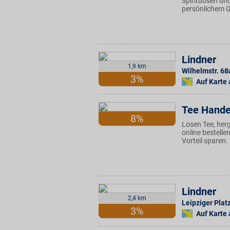
Spirituosen und
persönlichem G
Lindner
1,9 km
Wilhelmstr. 68
3%
Auf Karte
Tee Hande
8%
Losen Tee, herg
online bestell
Vorteil sparen.
Lindner
2,4 km
Leipziger Plat
3%
Auf Karte