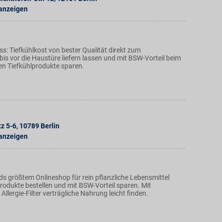
 anzeigen
s: Tiefkühlkost von bester Qualität direkt zum
is vor die Haustüre liefern lassen und mit BSW-Vorteil beim
hen Tiefkühlprodukte sparen.
z 5-6
,
10789
Berlin
 anzeigen
ds größtem Onlineshop für rein pflanzliche Lebensmittel
odukte bestellen und mit BSW-Vorteil sparen. Mit
llergie-Filter verträgliche Nahrung leicht finden.