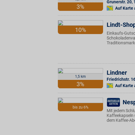
Grunerstr. 20
,
3%
Auf Karte
Lindt-Sho
10%
Einkaufs-Gutsc
Schokoladenvar
Traditionsmark
Lindner
1,5 km
Friedrichstr. 1
3%
Auf Karte
Nes
bis zu 6%
Mit jedem Sch
Kaffeekapseln 
dem Kaffee-Abo