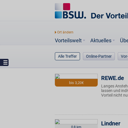
Vorteilswelt
Aktuelles
Üb
Alle Treffer
Online-Partner
Vor
REWE.de
bis 3,20€
Langes Anstehe
lassen und ind
Vorteil nicht n
Lindner
0,8 km