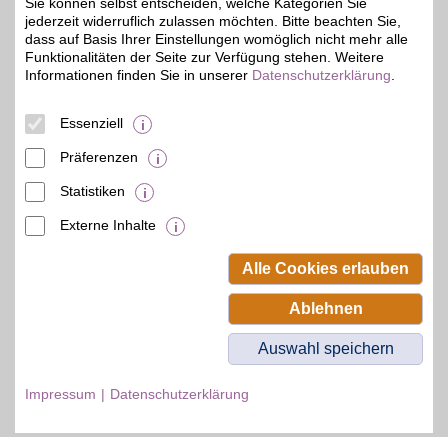
Hause, unterwegs,
Sie können selbst entscheiden, welche Kategorien Sie
zeitversetzt oder im
jederzeit widerruflich zulassen möchten. Bitte beachten Sie,
Rückblick. Jetzt das
dass auf Basis Ihrer Einstellungen womöglich nicht mehr alle
umfangreiche
Funktionalitäten der Seite zur Verfügung stehen. Weitere
Sportangebot genießen
Informationen finden Sie in unserer
Datenschutzerklärung
.
und BSW-Vorteil sichern.
Essenziell
Zum Partnerprofil
Präferenzen
Statistiken
© BSW Verbraucher-Service
Beamten-Selbsthilfewerk GmbH.
Externe Inhalte
Alle Rechte vorbehalten.
Alle Cookies erlauben
Ablehnen
Auswahl speichern
Impressum
Datenschutzerklärung