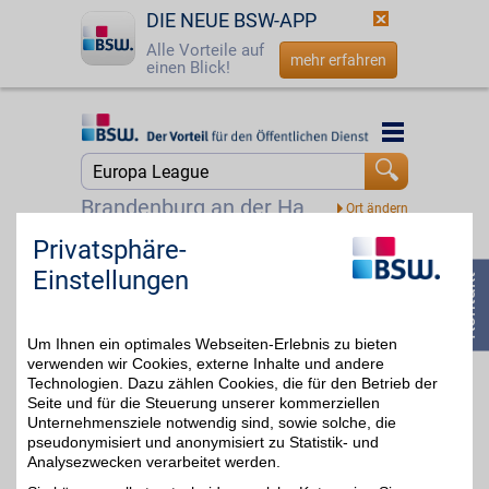
DIE NEUE BSW-APP
Alle Vorteile auf
mehr erfahren
einen Blick!
Startseite
Startseite
Jetzt BSW-Mitglied werden
Suche
Brandenburg an der Havel
Login
Privatsphäre-
DAZN Gutschein
Einstellungen
☎
0800 - 279 25 82
Zum Partnerprofil
4%
Um Ihnen ein optimales Webseiten-Erlebnis zu bieten
verwenden wir Cookies, externe Inhalte und andere
DAZN
Technologien. Dazu zählen Cookies, die für den Betrieb der
Seite und für die Steuerung unserer kommerziellen
Mit dem Livesport-
Streamingdienst über
Unternehmensziele notwendig sind, sowie solche, die
bis zu 20€
8.000
pseudonymisiert und anonymisiert zu Statistik- und
Sportübertragungen pro
Analysezwecken verarbeitet werden.
Jahr erleben: von zu