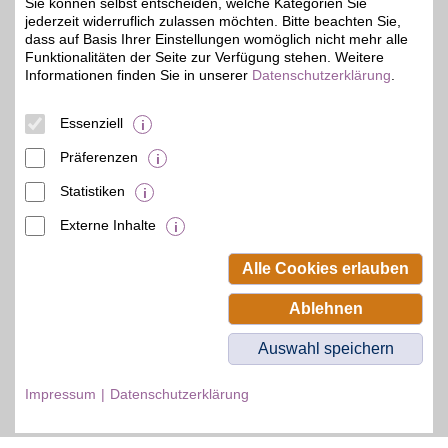
Hause, unterwegs,
Sie können selbst entscheiden, welche Kategorien Sie
zeitversetzt oder im
jederzeit widerruflich zulassen möchten. Bitte beachten Sie,
Rückblick. Jetzt das
dass auf Basis Ihrer Einstellungen womöglich nicht mehr alle
umfangreiche
Funktionalitäten der Seite zur Verfügung stehen. Weitere
Sportangebot genießen
Informationen finden Sie in unserer
Datenschutzerklärung
.
und BSW-Vorteil sichern.
Essenziell
Zum Partnerprofil
Präferenzen
Statistiken
© BSW Verbraucher-Service
Beamten-Selbsthilfewerk GmbH.
Externe Inhalte
Alle Rechte vorbehalten.
Alle Cookies erlauben
Ablehnen
Auswahl speichern
Impressum
Datenschutzerklärung