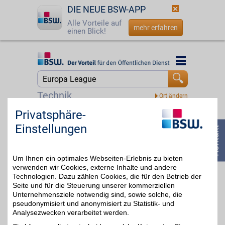
DIE NEUE BSW-APP
Alle Vorteile auf
mehr erfahren
einen Blick!
Startseite
Startseite
Jetzt BSW-Mitglied werden
Suche
Technik
Login
Privatsphäre-
DAZN Gutschein
Einstellungen
☎
0800 - 279 25 82
Zum Partnerprofil
4%
Um Ihnen ein optimales Webseiten-Erlebnis zu bieten
verwenden wir Cookies, externe Inhalte und andere
DAZN
Technologien. Dazu zählen Cookies, die für den Betrieb der
Seite und für die Steuerung unserer kommerziellen
Mit dem Livesport-
Streamingdienst über
Unternehmensziele notwendig sind, sowie solche, die
bis zu 20€
8.000
pseudonymisiert und anonymisiert zu Statistik- und
Sportübertragungen pro
Analysezwecken verarbeitet werden.
Jahr erleben: von zu