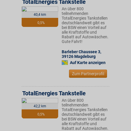
TotalEnergies Tankstelle
An über 800
teilnehmenden
40,4 km
TotalEnergies Tankstellen
deutschlandweit gibt es
0,5%
bei BSW einen Vorteil auf
alle Kraftstoffe und
Rabatt auf Autowäschen.
Gute Fahrt!
Barleber Chaussee 3
,
39126
Magdeburg
Auf Karte anzeigen
Zum Partnerprofil
TotalEnergies Tankstelle
An über 800
teilnehmenden
42,2 km
TotalEnergies Tankstellen
deutschlandweit gibt es
0,5%
bei BSW einen Vorteil auf
alle Kraftstoffe und
Rabatt auf Autowäschen.