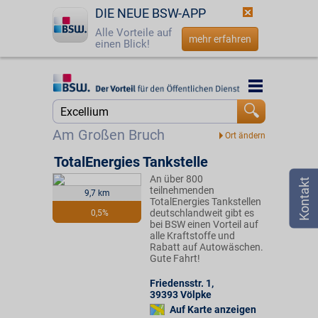
DIE NEUE BSW-APP
Alle Vorteile auf
mehr erfahren
einen Blick!
Startseite
Startseite
Jetzt BSW-Mitglied werden
Suche
Am Großen Bruch
Login
TotalEnergies Tankstelle
An über 800
☎
0800 - 279 25 82
teilnehmenden
9,7 km
TotalEnergies Tankstellen
deutschlandweit gibt es
0,5%
bei BSW einen Vorteil auf
alle Kraftstoffe und
Rabatt auf Autowäschen.
Gute Fahrt!
Friedensstr. 1
,
39393
Völpke
Auf Karte anzeigen