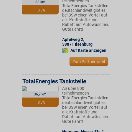
teilnehmenden
33 km
TotalEnergies Tankstellen
deutschlandweit gibt es
0,5%
bei BSW einen Vorteil auf
alle Kraftstoffe und
Rabatt auf Autowäschen.
Gute Fahrt!
Apfelweg 2
,
38871
Ilsenburg
Auf Karte anzeigen
Zum Partnerprofil
TotalEnergies Tankstelle
An über 800
teilnehmenden
36,7 km
TotalEnergies Tankstellen
deutschlandweit gibt es
0,5%
bei BSW einen Vorteil auf
alle Kraftstoffe und
Rabatt auf Autowäschen.
Gute Fahrt!
Hermann-Hesse-Str. 1
,