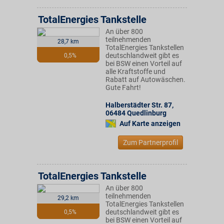
TotalEnergies Tankstelle
An über 800
teilnehmenden
28,7 km
TotalEnergies Tankstellen
deutschlandweit gibt es
0,5%
bei BSW einen Vorteil auf
alle Kraftstoffe und
Rabatt auf Autowäschen.
Gute Fahrt!
Halberstädter Str. 87
,
06484
Quedlinburg
Auf Karte anzeigen
Zum Partnerprofil
TotalEnergies Tankstelle
An über 800
teilnehmenden
29,2 km
TotalEnergies Tankstellen
deutschlandweit gibt es
0,5%
bei BSW einen Vorteil auf