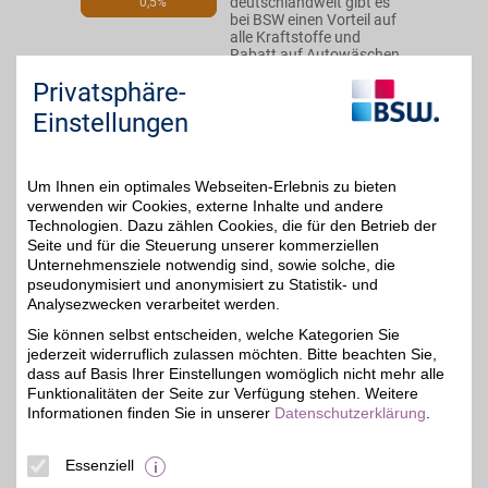
deutschlandweit gibt es
0,5%
bei BSW einen Vorteil auf
alle Kraftstoffe und
Rabatt auf Autowäschen.
Gute Fahrt!
Privatsphäre-
Glindenberger Weg 3
,
Einstellungen
39126
Magdeburg
Auf Karte anzeigen
Um Ihnen ein optimales Webseiten-Erlebnis zu bieten
Zum Partnerprofil
verwenden wir Cookies, externe Inhalte und andere
Technologien. Dazu zählen Cookies, die für den Betrieb der
Seite und für die Steuerung unserer kommerziellen
TotalEnergies Tankstelle
Unternehmensziele notwendig sind, sowie solche, die
pseudonymisiert und anonymisiert zu Statistik- und
An über 800
Analysezwecken verarbeitet werden.
teilnehmenden
46 km
TotalEnergies Tankstellen
Sie können selbst entscheiden, welche Kategorien Sie
deutschlandweit gibt es
0,5%
jederzeit widerruflich zulassen möchten. Bitte beachten Sie,
bei BSW einen Vorteil auf
dass auf Basis Ihrer Einstellungen womöglich nicht mehr alle
alle Kraftstoffe und
Funktionalitäten der Seite zur Verfügung stehen. Weitere
Rabatt auf Autowäschen.
Informationen finden Sie in unserer
Gute Fahrt!
Datenschutzerklärung
.
Celler Str. 65
,
Essenziell
38114
Braunschweig