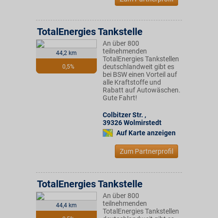
TotalEnergies Tankstelle
An über 800
teilnehmenden
44,2 km
TotalEnergies Tankstellen
deutschlandweit gibt es
0,5%
bei BSW einen Vorteil auf
alle Kraftstoffe und
Rabatt auf Autowäschen.
Gute Fahrt!
Colbitzer Str.
,
39326
Wolmirstedt
Auf Karte anzeigen
Zum Partnerprofil
TotalEnergies Tankstelle
An über 800
teilnehmenden
44,4 km
TotalEnergies Tankstellen