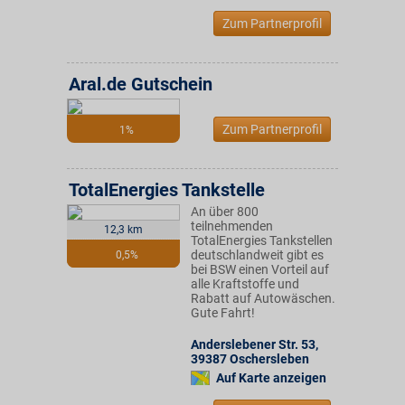
Zum Partnerprofil
Aral.de Gutschein
Zum Partnerprofil
1%
TotalEnergies Tankstelle
An über 800
teilnehmenden
12,3 km
TotalEnergies Tankstellen
deutschlandweit gibt es
0,5%
bei BSW einen Vorteil auf
alle Kraftstoffe und
Rabatt auf Autowäschen.
Gute Fahrt!
Anderslebener Str. 53
,
39387
Oschersleben
Auf Karte anzeigen