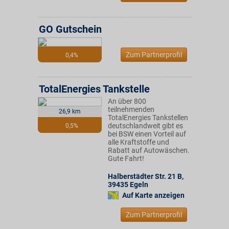
GO Gutschein
Zum Partnerprofil
0,4%
TotalEnergies Tankstelle
An über 800
teilnehmenden
26,9 km
TotalEnergies Tankstellen
deutschlandweit gibt es
0,5%
bei BSW einen Vorteil auf
alle Kraftstoffe und
Rabatt auf Autowäschen.
Gute Fahrt!
Halberstädter Str. 21 B
,
39435
Egeln
Auf Karte anzeigen
Zum Partnerprofil