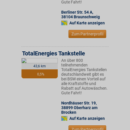
Gute Fahrt!
Berliner Str. 54 A
,
38104
Braunschweig
Auf Karte anzeigen
Zum Partnerprofil
TotalEnergies Tankstelle
An über 800
teilnehmenden
43,6 km
TotalEnergies Tankstellen
deutschlandweit gibt es
0,5%
bei BSW einen Vorteil auf
alle Kraftstoffe und
Rabatt auf Autowäschen.
Gute Fahrt!
Nordhäuser Str. 19
,
38899
Oberharz am
Brocken
Auf Karte anzeigen
Zum Partnerprofil