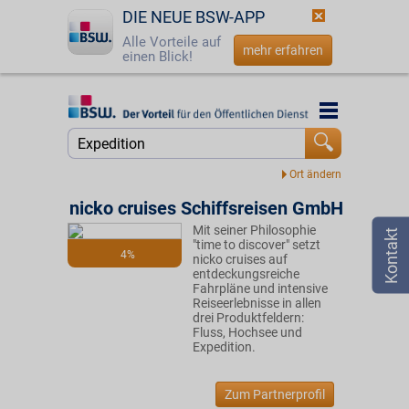
DIE NEUE BSW-APP
Alle Vorteile auf
mehr erfahren
einen Blick!
Startseite
Startseite
Jetzt BSW-Mitglied werden
Suche
Login
nicko cruises Schiffsreisen GmbH
Mit seiner Philosophie
☎
0800 - 279 25 82
"time to discover" setzt
4%
nicko cruises auf
entdeckungsreiche
Fahrpläne und intensive
Reiseerlebnisse in allen
drei Produktfeldern:
Fluss, Hochsee und
Expedition.
Zum Partnerprofil