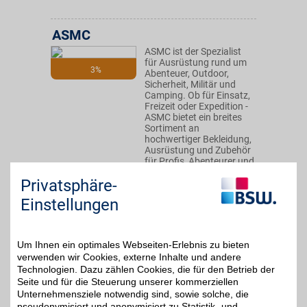
ASMC
ASMC ist der Spezialist
für Ausrüstung rund um
3%
Abenteuer, Outdoor,
Sicherheit, Militär und
Camping. Ob für Einsatz,
Freizeit oder Expedition -
ASMC bietet ein breites
Sortiment an
hochwertiger Bekleidung,
Ausrüstung und Zubehör
für Profis, Abenteurer und
Outdoor-Enthusiasten.
Privatsphäre-
Einstellungen
Zum Partnerprofil
Um Ihnen ein optimales Webseiten-Erlebnis zu bieten
Globetrotter Gutschein
verwenden wir Cookies, externe Inhalte und andere
Technologien. Dazu zählen Cookies, die für den Betrieb der
Seite und für die Steuerung unserer kommerziellen
Zum Partnerprofil
7%
Unternehmensziele notwendig sind, sowie solche, die
pseudonymisiert und anonymisiert zu Statistik- und