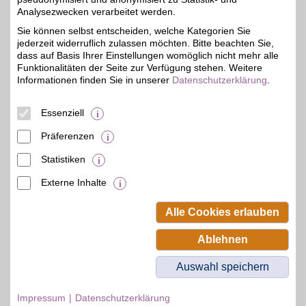
Analysezwecken verarbeitet werden.
Leitner Reisen
Sie können selbst entscheiden, welche Kategorien Sie
jederzeit widerruflich zulassen möchten. Bitte beachten Sie,
Seit über 70 Jahren bietet
Leitner-Reisen
dass auf Basis Ihrer Einstellungen womöglich nicht mehr alle
5%
komfortable Busreisen
Funktionalitäten der Seite zur Verfügung stehen. Weitere
zum unschlagbaren
Informationen finden Sie in unserer
Datenschutzerklärung
.
Preis-
Leistungsverhältnis. Mit
BSW-Vorteil dabei noch
Essenziell
sparen.
Präferenzen
Zum Partnerprofil
Statistiken
Externe Inhalte
© BSW Verbraucher-Service
Beamten-Selbsthilfewerk GmbH.
Alle Cookies erlauben
Alle Rechte vorbehalten.
Ablehnen
Auswahl speichern
Impressum
Datenschutzerklärung