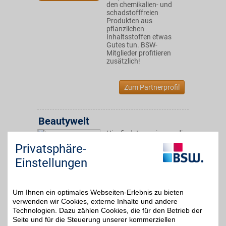
den chemikalien- und
schadstofffreien
Produkten aus
pflanzlichen
Inhaltsstoffen etwas
Gutes tun. BSW-
Mitglieder profitieren
zusätzlich!
Zum Partnerprofil
Beautywelt
Hier findet man immer die
aktuellsten Trends zum
Privatsphäre-
2%
Thema Düfte,
Pflegeprodukte, Make-up
Einstellungen
und mehr. Sich selbst
verwöhnen und mit BSW
dabei noch sparen!
Um Ihnen ein optimales Webseiten-Erlebnis zu bieten
verwenden wir Cookies, externe Inhalte und andere
Zum Partnerprofil
Technologien. Dazu zählen Cookies, die für den Betrieb der
Seite und für die Steuerung unserer kommerziellen