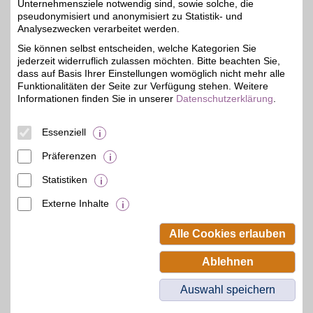
Unternehmensziele notwendig sind, sowie solche, die
pseudonymisiert und anonymisiert zu Statistik- und
Yves Rocher
Analysezwecken verarbeitet werden.
Yves Rocher - die
Sie können selbst entscheiden, welche Kategorien Sie
Pflanzenkosmetik:
bis zu 6%
jederzeit widerruflich zulassen möchten. Bitte beachten Sie,
Gesichtspflege, Make-up,
Düfte, Haarpflege,
dass auf Basis Ihrer Einstellungen womöglich nicht mehr alle
Sonnencreme gibt es bei
Funktionalitäten der Seite zur Verfügung stehen. Weitere
dem französischen
Informationen finden Sie in unserer
Datenschutzerklärung
.
Beauty-Hersteller. Alles
auf pflanzlicher Basis und
wissenschaftlich
Essenziell
erforscht!
Präferenzen
Zum Partnerprofil
Statistiken
Externe Inhalte
© BSW Verbraucher-Service
Beamten-Selbsthilfewerk GmbH.
Alle Cookies erlauben
Alle Rechte vorbehalten.
Ablehnen
Auswahl speichern