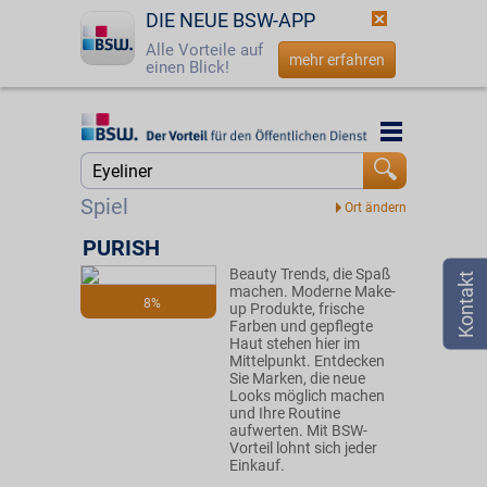
DIE NEUE BSW-APP
Alle Vorteile auf
mehr erfahren
einen Blick!
Startseite
Startseite
Jetzt BSW-Mitglied werden
Suche
Spiel
Login
PURISH
Beauty Trends, die Spaß
☎
0800 - 279 25 82
machen. Moderne Make-
8%
up Produkte, frische
Farben und gepflegte
Haut stehen hier im
Mittelpunkt. Entdecken
Sie Marken, die neue
Looks möglich machen
und Ihre Routine
aufwerten. Mit BSW-
Vorteil lohnt sich jeder
Einkauf.