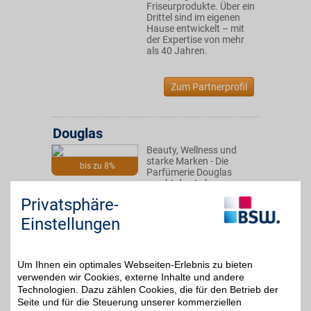
Friseurprodukte. Über ein
Drittel sind im eigenen
Hause entwickelt – mit
der Expertise von mehr
als 40 Jahren.
Zum Partnerprofil
Douglas
Beauty, Wellness und
starke Marken - Die
bis zu 8%
Parfümerie Douglas
macht das Leben
schöner. Unser BSW-
Privatsphäre-
Vorteil für ein komplettes
Verwöhnprogramm für
Einstellungen
die Sinne durch eine
besondere Vielfalt
hochwertiger Produkte!
Um Ihnen ein optimales Webseiten-Erlebnis zu bieten
verwenden wir Cookies, externe Inhalte und andere
Zum Partnerprofil
Technologien. Dazu zählen Cookies, die für den Betrieb der
Seite und für die Steuerung unserer kommerziellen