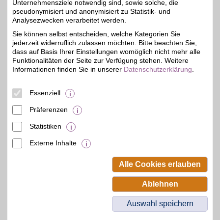
Unternehmensziele notwendig sind, sowie solche, die
pseudonymisiert und anonymisiert zu Statistik- und
Yves Rocher
Analysezwecken verarbeitet werden.
Yves Rocher - die
Sie können selbst entscheiden, welche Kategorien Sie
Pflanzenkosmetik:
bis zu 6%
jederzeit widerruflich zulassen möchten. Bitte beachten Sie,
Gesichtspflege, Make-up,
Düfte, Haarpflege,
dass auf Basis Ihrer Einstellungen womöglich nicht mehr alle
Sonnencreme gibt es bei
Funktionalitäten der Seite zur Verfügung stehen. Weitere
dem französischen
Informationen finden Sie in unserer
Datenschutzerklärung
.
Beauty-Hersteller. Alles
auf pflanzlicher Basis und
wissenschaftlich
Essenziell
erforscht!
Präferenzen
Zum Partnerprofil
Statistiken
Externe Inhalte
© BSW Verbraucher-Service
Beamten-Selbsthilfewerk GmbH.
Alle Cookies erlauben
Alle Rechte vorbehalten.
Ablehnen
Auswahl speichern