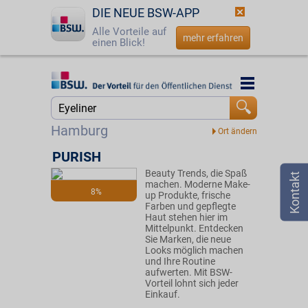
DIE NEUE BSW-APP
Alle Vorteile auf
mehr erfahren
einen Blick!
Startseite
Startseite
Jetzt BSW-Mitglied werden
Suche
Hamburg
Login
PURISH
Beauty Trends, die Spaß
☎
0800 - 279 25 82
machen. Moderne Make-
8%
up Produkte, frische
Farben und gepflegte
Haut stehen hier im
Mittelpunkt. Entdecken
Sie Marken, die neue
Looks möglich machen
und Ihre Routine
aufwerten. Mit BSW-
Vorteil lohnt sich jeder
Einkauf.