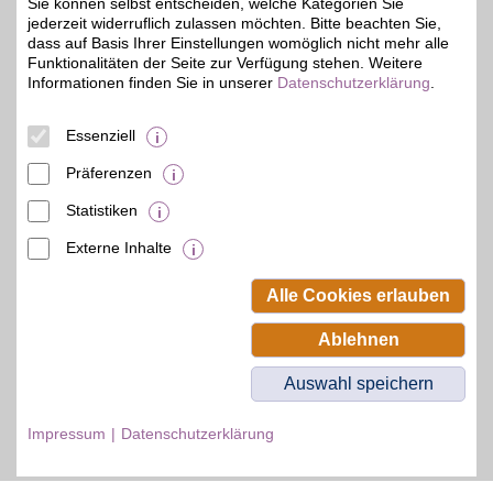
Sie können selbst entscheiden, welche Kategorien Sie
jederzeit widerruflich zulassen möchten. Bitte beachten Sie,
dass auf Basis Ihrer Einstellungen womöglich nicht mehr alle
Funktionalitäten der Seite zur Verfügung stehen. Weitere
Informationen finden Sie in unserer
Datenschutzerklärung
.
© BSW Verbraucher-Service
Beamten-Selbsthilfewerk GmbH.
Alle Rechte vorbehalten.
Essenziell
Präferenzen
Statistiken
Externe Inhalte
Alle Cookies erlauben
Ablehnen
Auswahl speichern
Impressum
Datenschutzerklärung