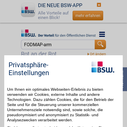
DIE NEUE BSW-APP
Alle Vorteile auf
mehr erfahren
einen Blick!
Startseite
Startseite
Jetzt BSW-Mitglied werden
Suche
Rot an der Rot
Login
Privatsphäre-
Unverträglich.de
Einstellungen
☎
0800 - 279 25 82
Zum Partnerprofil
3%
Um Ihnen ein optimales Webseiten-Erlebnis zu bieten
verwenden wir Cookies, externe Inhalte und andere
Technologien. Dazu zählen Cookies, die für den Betrieb der
Seite und für die Steuerung unserer kommerziellen
Unternehmensziele notwendig sind, sowie solche, die
pseudonymisiert und anonymisiert zu Statistik- und
Analysezwecken verarbeitet werden.