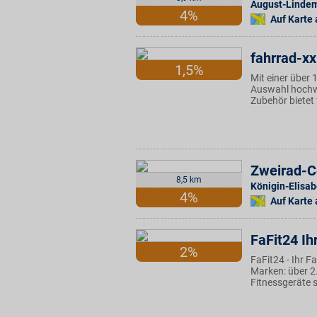
August-Lindem
4%
Auf Karte
fahrrad-xx
1,5%
Mit einer über 
Auswahl hochwer
Zubehör bietet
Zweirad-C
8,5 km
Königin-Elisab
4%
Auf Karte
FaFit24 Ih
2%
FaFit24 - Ihr 
Marken: über 2
Fitnessgeräte 