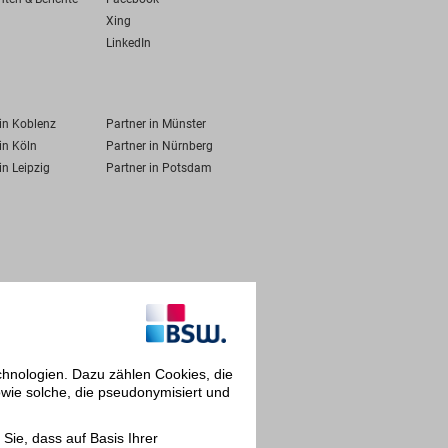
Xing
LinkedIn
 in Koblenz
Partner in Münster
in Köln
Partner in Nürnberg
in Leipzig
Partner in Potsdam
chnologien. Dazu zählen Cookies, die
owie solche, die pseudonymisiert und
Sie, dass auf Basis Ihrer