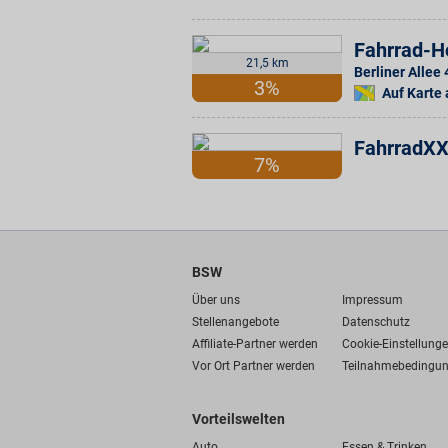
Fahrrad-H
21,5 km
Berliner Allee 
3%
Auf Karte
FahrradXX
7%
BSW
Über uns
Impressum
Stellenangebote
Datenschutz
Affiliate-Partner werden
Cookie-Einstellung
Vor Ort Partner werden
Teilnahmebedingu
Vorteilswelten
Auto
Essen & Trinken