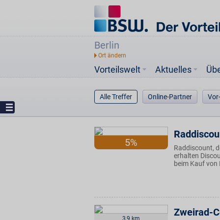
Berlin
Vorteilswelt
Aktuelles
Üb
Alle Treffer
Online-Partner
Vor
Raddiscoun
5%
Raddiscount, d
erhalten Disco
beim Kauf von 
Zweirad-C
3,9 km