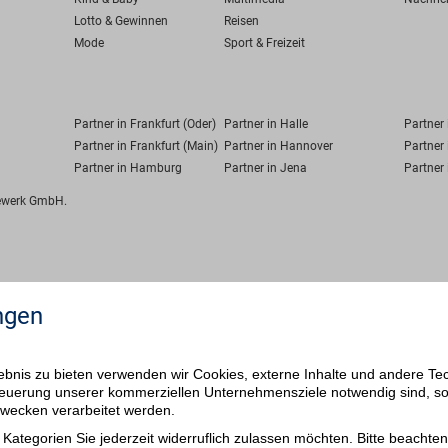
Lotto & Gewinnen
Reisen
Mode
Sport & Freizeit
Partner in Frankfurt (Oder)
Partner in Halle
Partner
Partner in Frankfurt (Main)
Partner in Hannover
Partner 
Partner in Hamburg
Partner in Jena
Partner 
fewerk GmbH.
ngen
bnis zu bieten verwenden wir Cookies, externe Inhalte und andere Te
 Steuerung unserer kommerziellen Unternehmensziele notwendig sind, s
ezwecken verarbeitet werden.
Kategorien Sie jederzeit widerruflich zulassen möchten. Bitte beachten 