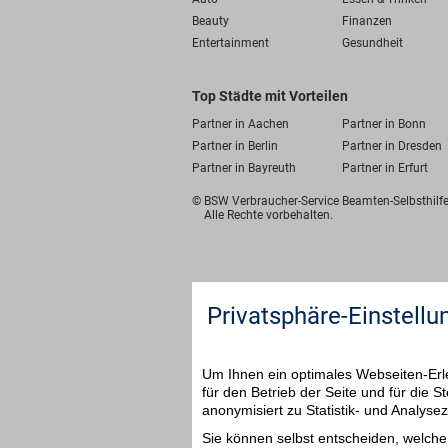
Beauty
Finanzen
Entertainment
Gesundheit
Top Städte mit Vorteilen
Partner in Aachen
Partner in Bonn
Partner in Berlin
Partner in Dresden
Partner in Bayreuth
Partner in Erfurt
© BSW Verbraucher-Service
Beamten-Selbsthil
Alle Rechte vorbehalten.
Privatsphäre-Einstellu
Um Ihnen ein optimales Webseiten-Erle
für den Betrieb der Seite und für die
anonymisiert zu Statistik- und Analys
Sie können selbst entscheiden, welche 