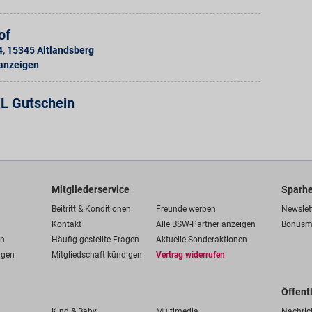
of
4
,
15345
Altlandsberg
 anzeigen
L Gutschein
Mitgliederservice
Sparhe
Beitritt & Konditionen
Freunde werben
Newslet
Kontakt
Alle BSW-Partner anzeigen
Bonusm
en
Häufig gestellte Fragen
Aktuelle Sonderaktionen
ngen
Mitgliedschaft kündigen
Vertrag widerrufen
Öffent
Kind & Baby
Multimedia
Nachric