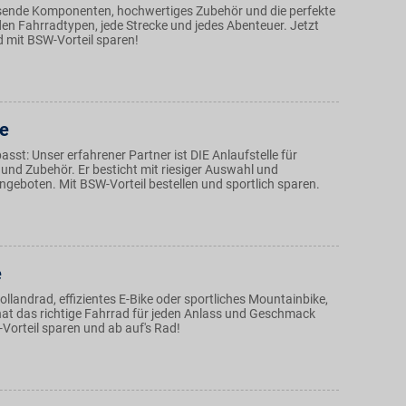
sende Komponenten, hochwertiges Zubehör und die perfekte
den Fahrradtypen, jede Strecke und jedes Abenteuer. Jetzt
 mit BSW-Vorteil sparen!
e
asst: Unser erfahrener Partner ist DIE Anlaufstelle für
und Zubehör. Er besticht mit riesiger Auswahl und
geboten. Mit BSW-Vorteil bestellen und sportlich sparen.
e
llandrad, effizientes E-Bike oder sportliches Mountainbike,
hat das richtige Fahrrad für jeden Anlass und Geschmack
Vorteil sparen und ab auf's Rad!