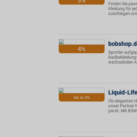
3%
Finden Sie pas
Kleidung für je
zuschlagen und
bobshop.d
4%
Sportler aufgep
Radbekleidung 
wechselnden An
Liquid-Lif
bis zu 4%
Ob elegantes Ho
unser Partner 
parat. Mit BSW-