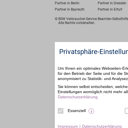
Partner in Berlin
Partner in Dresden
Partner in Bayreuth
Partner in Erfurt
© BSW Verbraucher-Service
Beamten-Selbsthil
Alle Rechte vorbehalten.
Privatsphäre-Einstellu
Um Ihnen ein optimales Webseiten-Erle
für den Betrieb der Seite und für die
anonymisiert zu Statistik- und Analys
Sie können selbst entscheiden, welche 
Einstellungen womöglich nicht mehr all
Datenschutzerklärung
.
Essenziell
Impressum
Datenschutzerklärung