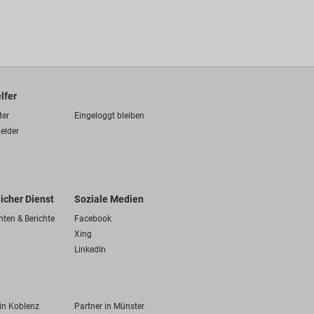
lfer
ter
Eingeloggt bleiben
elder
licher Dienst
Soziale Medien
hten & Berichte
Facebook
Xing
LinkedIn
 in Koblenz
Partner in Münster