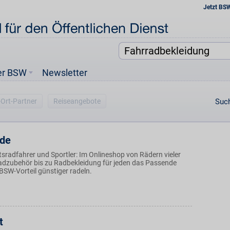
Jetzt BS
er BSW
Newsletter
-Ort-Partner
Reiseangebote
Such
.de
tsradfahrer und Sportler: Im Onlineshop von Rädern vieler
dzubehör bis zu Radbekleidung für jeden das Passende
BSW-Vorteil günstiger radeln.
t