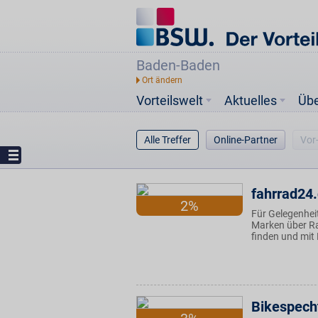
Baden-Baden
Vorteilswelt
Aktuelles
Üb
Alle Treffer
Online-Partner
Vor
fahrrad24
2%
Für Gelegenhei
Marken über Ra
finden und mit 
Bikespech