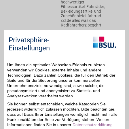
hochwertiger
Fitnessartikel, Fahrräder,
Bekleidungsartikel und
Zubehör bietet fahrrad-
xxl.de alles was das
Radfahrerherz begehrt.
Privatsphäre-
Zum Partnerprofil
Einstellungen
FaFit24 Ihr Fahrrad-Fitness-Discount
Um Ihnen ein optimales Webseiten-Erlebnis zu bieten
FaFit24 - Ihr Fahrrad-
verwenden wir Cookies, externe Inhalte und andere
Fitness-Discount mit einer
2%
Technologien. Dazu zählen Cookies, die für den Betrieb der
großen Auswahl
bekannter Marken: über
Seite und für die Steuerung unserer kommerziellen
2.000 Fahrräder, 800 E-
Unternehmensziele notwendig sind, sowie solche, die
Bikes und
pseudonymisiert und anonymisiert zu Statistik- und
Elektrofahrräder, 200
Analysezwecken verarbeitet werden.
Fitnessgeräte sowie
10.000 Zubehörteile mit
Sie können selbst entscheiden, welche Kategorien Sie
BSW-Vorteil kaufen.
jederzeit widerruflich zulassen möchten. Bitte beachten Sie,
dass auf Basis Ihrer Einstellungen womöglich nicht mehr alle
Funktionalitäten der Seite zur Verfügung stehen. Weitere
Zum Partnerprofil
Informationen finden Sie in unserer
Datenschutzerklärung
.