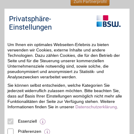
Zum Partnerprofil
Privatsphäre-
sigikid
Einstellungen
Beim beliebten
Markenshop für Babys
4%
und Kinder Bekleidung,
Spielzeug und
Um Ihnen ein optimales Webseiten-Erlebnis zu bieten
Kuscheltiere mit
verwenden wir Cookies, externe Inhalte und andere
kindgerechtem Design
Technologien. Dazu zählen Cookies, die für den Betrieb der
und geprüfter Qualität
Seite und für die Steuerung unserer kommerziellen
online bestellen. Mit BSW-
Unternehmensziele notwendig sind, sowie solche, die
Vorteil kinderleicht
pseudonymisiert und anonymisiert zu Statistik- und
sparen.
Analysezwecken verarbeitet werden.
Sie können selbst entscheiden, welche Kategorien Sie
Zum Partnerprofil
jederzeit widerruflich zulassen möchten. Bitte beachten Sie,
dass auf Basis Ihrer Einstellungen womöglich nicht mehr alle
Funktionalitäten der Seite zur Verfügung stehen. Weitere
Nani's Kinderparadies - Idee + Spiel-Fachgeschäft
Informationen finden Sie in unserer
Datenschutzerklärung
.
Bernauer Str. 25
,
Essenziell
16515
Oranienburg
Auf Karte anzeigen
Präferenzen