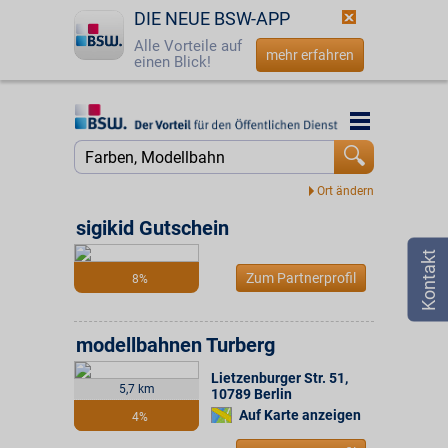
DIE NEUE BSW-APP
Alle Vorteile auf
mehr erfahren
einen Blick!
Startseite
Startseite
Jetzt BSW-Mitglied werden
Suche
Login
sigikid Gutschein
☎
0800 - 279 25 82
Zum Partnerprofil
8%
modellbahnen Turberg
Lietzenburger Str. 51
,
5,7 km
10789
Berlin
Auf Karte anzeigen
4%