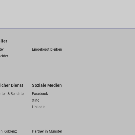
lfer
ter
Eingeloggt bleiben
elder
licher Dienst
Soziale Medien
hten & Berichte
Facebook
Xing
LinkedIn
 in Koblenz
Partner in Münster