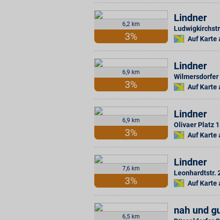
Lindner
6,2 km
Ludwigkirchstr
3%
Auf Karte
Lindner
6,9 km
Wilmersdorfer 
3%
Auf Karte
Lindner
6,9 km
Olivaer Platz 
3%
Auf Karte
Lindner
7,6 km
Leonhardtstr. 
3%
Auf Karte
nah und gu
6,5 km