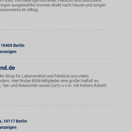
im Glas. Hochwertige Getränke, Feinkost und besondere
bringen ausgewählte Aromen direkt nach Hause und sorgen
ussmomente im Alltag.
10405
Berlin
 anzeigen
and.de
der Shop für Lebensmittel und Feinkost aus vielen
dern. Hier finden BSW-Mitglieder eine große Vielfalt an
, Tee- und Reissorten sowie Curry u.v.m. mit hohem Rabatt.
a
,
10117
Berlin
 anzeigen