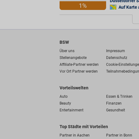
Düsseldorfer S
1%
Auf Karte
BSW
Über uns
Impressum
Stellenangebote
Datenschutz
Affiliate-Partner werden
Cookie-Einstellung
Vor Ort Partner werden
Teilnahmebedingu
Vorteilswelten
Auto
Essen & Trinken
Beauty
Finanzen
Entertainment
Gesundheit
Top Städte mit Vorteilen
Partner in Aachen
Partner in Bonn