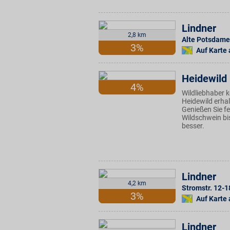
Lindner
2,8 km
Alte Potsdamer
3%
Auf Karte
Heidewild
4%
Wildliebhaber 
Heidewild erhal
Genießen Sie f
Wildschwein bis
besser.
Lindner
4,2 km
Stromstr. 12-1
3%
Auf Karte
Lindner