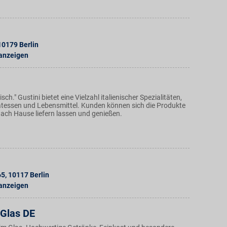
10179
Berlin
 anzeigen
nisch." Gustini bietet eine Vielzahl italienischer Spezialitäten,
katessen und Lebensmittel. Kunden können sich die Produkte
ch Hause liefern lassen und genießen.
65
,
10117
Berlin
 anzeigen
 Glas DE