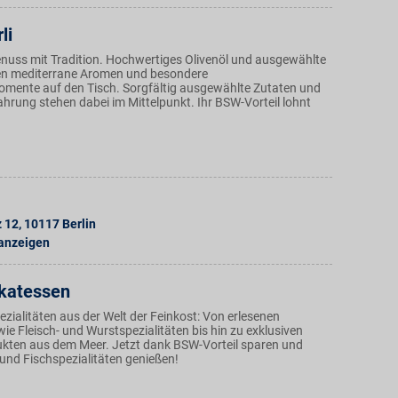
li
Genuss mit Tradition. Hochwertiges Olivenöl und ausgewählte
en mediterrane Aromen und besondere
ente auf den Tisch. Sorgfältig ausgewählte Zutaten und
ahrung stehen dabei im Mittelpunkt. Ihr BSW-Vorteil lohnt
z 12
,
10117
Berlin
 anzeigen
ikatessen
ezialitäten aus der Welt der Feinkost: Von erlesenen
wie Fleisch- und Wurstspezialitäten bis hin zu exklusiven
ten aus dem Meer. Jetzt dank BSW-Vorteil sparen und
und Fischspezialitäten genießen!