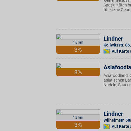
Reiner Genuss 
Spezialitäten 
für kleine Gen
Lindner
1,8 km
Kollwitzstr. 86
,
3%
Auf Karte
Asiafoodl
8%
Asiafoodland, 
asiatischen Län
Nudeln, Saucen
Lindner
1,9 km
Wilhelmstr. 68
3%
Auf Karte