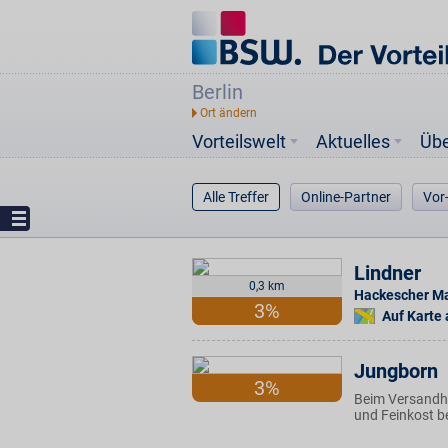
Berlin
Vorteilswelt
Aktuelles
Üb
Alle Treffer
Online-Partner
Vor
Lindner
0,3 km
Hackescher Ma
3%
Auf Karte
Jungborn
3%
Beim Versandha
und Feinkost b