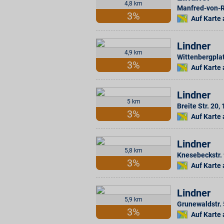
4,8 km
Manfred-von-R
3%
Auf Karte
Lindner
4,9 km
Wittenbergplat
3%
Auf Karte
Lindner
5 km
Breite Str. 20
,
3%
Auf Karte
Lindner
5,8 km
Knesebeckstr.
3%
Auf Karte
Lindner
5,9 km
Grunewaldstr.
3%
Auf Karte