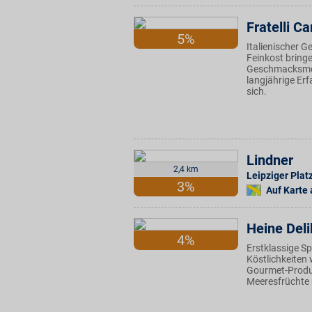
Fratelli Car
5%
Italienischer 
Feinkost bring
Geschmacksmom
langjährige Erf
sich.
Lindner
2,4 km
Leipziger Plat
3%
Auf Karte
Heine Del
4%
Erstklassige Sp
Köstlichkeiten 
Gourmet-Produk
Meeresfrüchte 