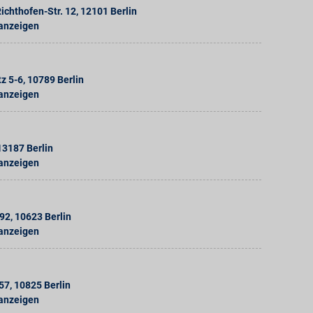
ichthofen-Str. 12
,
12101
Berlin
 anzeigen
z 5-6
,
10789
Berlin
 anzeigen
13187
Berlin
 anzeigen
 92
,
10623
Berlin
 anzeigen
 57
,
10825
Berlin
 anzeigen