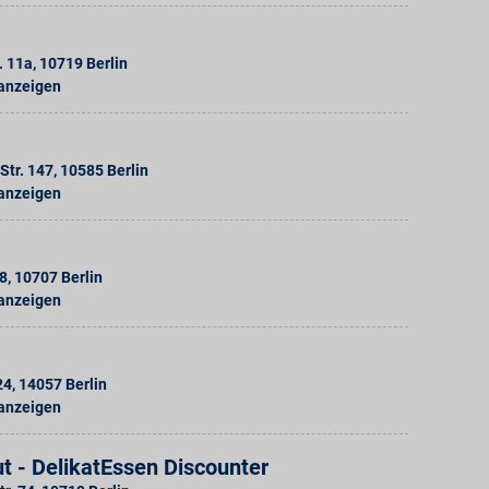
. 11a
,
10719
Berlin
 anzeigen
Str. 147
,
10585
Berlin
 anzeigen
18
,
10707
Berlin
 anzeigen
24
,
14057
Berlin
 anzeigen
t - DelikatEssen Discounter