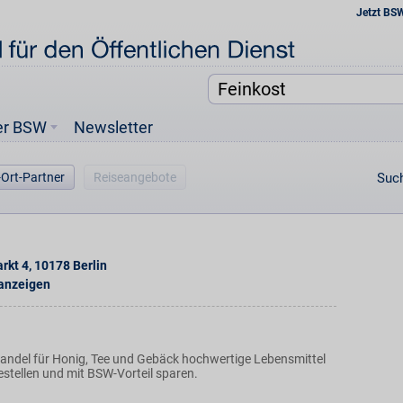
Jetzt BS
er BSW
Newsletter
-Ort-Partner
Reiseangebote
Such
rkt 4
,
10178
Berlin
 anzeigen
ndel für Honig, Tee und Gebäck hochwertige Lebensmittel
estellen und mit BSW-Vorteil sparen.