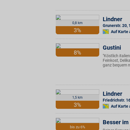
Lindner
0,8 km
Grunerstr. 20
,
3%
Auf Karte
Gustini
8%
"Köstlich italie
Feinkost, Deli
ganz bequem na
Lindner
1,5 km
Friedrichstr. 1
3%
Auf Karte
Besser im
bis zu 6%