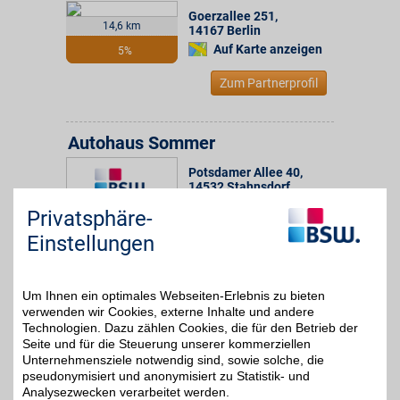
Goerzallee 251
,
14,6 km
14167
Berlin
Auf Karte anzeigen
5%
Zum Partnerprofil
Autohaus Sommer
Potsdamer Allee 40
,
14532
Stahnsdorf
Auf Karte anzeigen
Privatsphäre-
19,9 km
Einstellungen
Zum Partnerprofil
5%
Um Ihnen ein optimales Webseiten-Erlebnis zu bieten
Bosch Car Service Tehrani
verwenden wir Cookies, externe Inhalte und andere
Technologien. Dazu zählen Cookies, die für den Betrieb der
Krefelder Str. 5
,
20 km
14612
Falkensee
Seite und für die Steuerung unserer kommerziellen
Unternehmensziele notwendig sind, sowie solche, die
Auf Karte anzeigen
5%
pseudonymisiert und anonymisiert zu Statistik- und
Analysezwecken verarbeitet werden.
Zum Partnerprofil