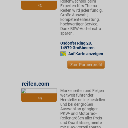
Reifenwechsel, beim
Experten fürs Thema
4%
Reifen wird jeder fündig.
Große Auswahl,
kompetente Beratung,
hochwertiger Service.
Dank BSW-Vorteil extra
sparen.
Osdorfer Ring 28
,
14979
Großbeeren
Auf Karte anzeigen
Zum Partnerprofil
reifen.com
Markenreifen und Felgen
weltweit führender
4%
Hersteller online bestellen
und bei der großen
Auswahl an gängigen
PKW- und Motorrad-
Reifengrößen aller Preis-
und Qualitätssegmente
mit BSW-Vorteil sparen.