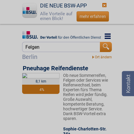
DIE NEUE BSW-APP
Alle Vorteile auf
mehr erfahren
einen Blick!
Startseite
Startseite
Jetzt BSW-Mitglied werden
Suche
Berlin
Login
Pneuhage Reifendienste
Ob neue Sommerreifen,
☎
0800 - 279 25 82
Felgen oder Services wie
8,1 km
Reifenwechsel, beim
Experten fürs Thema
4%
Reifen wird jeder fündig.
Große Auswahl,
kompetente Beratung,
hochwertiger Service.
Dank BSW-Vorteil extra
sparen.
Sophie-Charlotten-Str.
34a
,