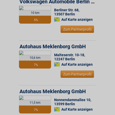
Volkswagen Automobile Berlin GmbH
Berliner Str. 68
,
10 km
13507
Berlin
Auf Karte anzeigen
5%
Zum Partnerprofil
Autohaus Meklenborg GmbH
Malteserstr. 10-18
,
10,6 km
12247
Berlin
Auf Karte anzeigen
7%
Zum Partnerprofil
Autohaus Meklenborg GmbH
Nonnendammallee 10
,
11,5 km
13599
Berlin
Auf Karte anzeigen
7%