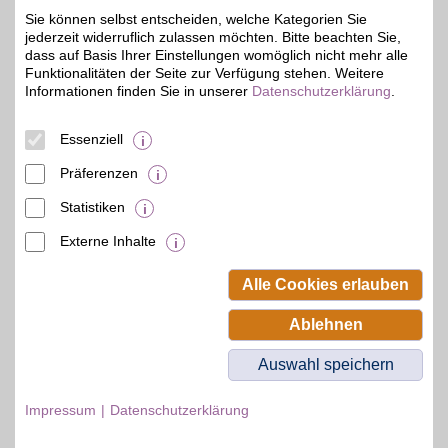
Sie können selbst entscheiden, welche Kategorien Sie
jederzeit widerruflich zulassen möchten. Bitte beachten Sie,
dass auf Basis Ihrer Einstellungen womöglich nicht mehr alle
Bosch Car Service Masche
Funktionalitäten der Seite zur Verfügung stehen. Weitere
Informationen finden Sie in unserer
Datenschutzerklärung
.
Hauptstr. 136
,
21,1 km
16547
Birkenwerder
Auf Karte anzeigen
5%
Essenziell
Zum Partnerprofil
Präferenzen
Statistiken
mehr anzeigen
Externe Inhalte
© BSW Verbraucher-Service
Beamten-Selbsthilfewerk GmbH.
Alle Cookies erlauben
Alle Rechte vorbehalten.
Ablehnen
Auswahl speichern
Impressum
Datenschutzerklärung