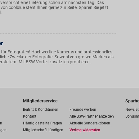
 verspricht eine Lieferung schon am nächsten Tag. Das
on coolblue steht Ihnen gerne zur Seite. Sparen Sie jetzt
.
er
 für Fotografen! Hochwertige Kameras und professionelles
gliche Zwecke der Fotografie. Sowohl von großen Marken als
rstellern. Mit BSW-Vorteil zusätzlich profitieren.
Mitgliederservice
Sparhe
Beitritt & Konditionen
Freunde werben
Newslet
Kontakt
Alle BSW-Partner anzeigen
Bonusm
en
Häufig gestellte Fragen
Aktuelle Sonderaktionen
ngen
Mitgliedschaft kündigen
Vertrag widerrufen