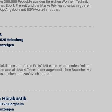
über 300.000 Produkte aus den Bereichen Wohnen, Technik,
n, Sport, Freizeit und der Marke Privileg zu unschlagbaren
 Top-Angebote mit BSW-Vorteil shoppen.
s
525
Heinsberg
 anzeigen
ntaktlinsen zum fairen Preis? Mit einem wachsenden Online-
Fielmann als Marktführer in der augenoptischen Branche. Mit
sser sehen und zusätzlich sparen.
n Hörakustik
0126
Bergheim
 anzeigen