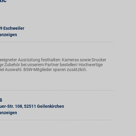
tic
9
Eschweiler
 anzeigen
eigneter Ausrüstung festhalten: Kameras sowie Drucker
ige Zubehör bei unserem Partner bestellen! Hochwertige
iel Auswahl. BSW-Mitglieder sparen zusätzlich.
s
er-Str. 108
,
52511
Geilenkirchen
 anzeigen