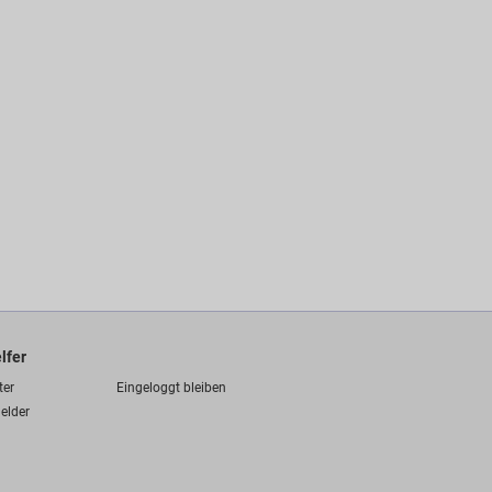
lfer
ter
Eingeloggt bleiben
elder