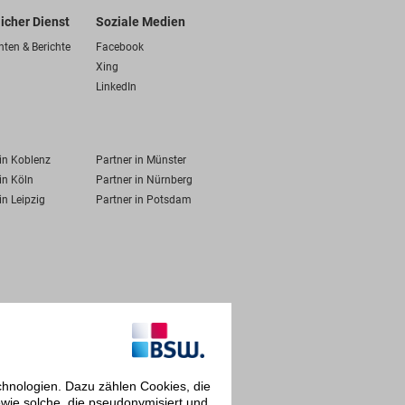
licher Dienst
Soziale Medien
hten & Berichte
Facebook
Xing
LinkedIn
 in Koblenz
Partner in Münster
in Köln
Partner in Nürnberg
in Leipzig
Partner in Potsdam
chnologien. Dazu zählen Cookies, die
owie solche, die pseudonymisiert und