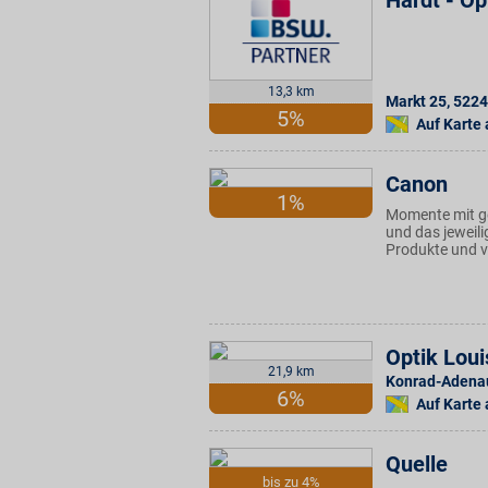
Hardt - Op
13,3 km
Markt 25
,
5224
5%
Auf Karte
Canon
1%
Momente mit ge
und das jeweil
Produkte und v
Optik Loui
21,9 km
Konrad-Adenau
6%
Auf Karte
Quelle
bis zu 4%