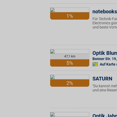
notebooksb
1%
Für Technik-F
Electronics gü
und beste Vort
Optik Blu
47,1 km
Bonner Str. 19
,
5%
Auf Karte
SATURN
2%
"Du kannst mehr
und eine Ries
Optik Jah