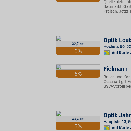
Quelle bietet 
Baumarkt, Garte
Preisen. Jetzt
Optik Loui
32,7 km
Hochstr. 66
,
52
6%
Auf Karte
Fielmann
6%
Brillen und Ko
Geschäft gilt 
BSW-Vorteil be
Optik Jah
43,4 km
Hauptstr. 13
,
5
5%
Auf Karte