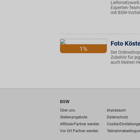
Liefernetzwerk
Experten-Team v
mit BSW-Vorteil
Foto Köst
1%
Der Onlineshop
Zubehör für je
auch kleinen He
BSW
Über uns
Impressum
Stellenangebote
Datenschutz
Affiliate-Partner werden
Cookie-Einstellung
Vor Ort Partner werden
Teilnahmebedingu