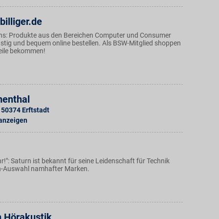
illiger.de
ans: Produkte aus den Bereichen Computer und Consumer
nstig und bequem online bestellen. Als BSW-Mitglied shoppen
eile bekommen!
menthal
50374
Erftstadt
 anzeigen
!": Saturn ist bekannt für seine Leidenschaft für Technik
en-Auswahl namhafter Marken.
n Hörakustik