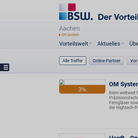
Aachen
Vorteilswelt
Aktuelles
Üb
Alle Treffer
Online-Partner
Vor
OM Syste
3%
Beim weltweit f
Präzisionstech
Ferngläser sow
der Hightech-P