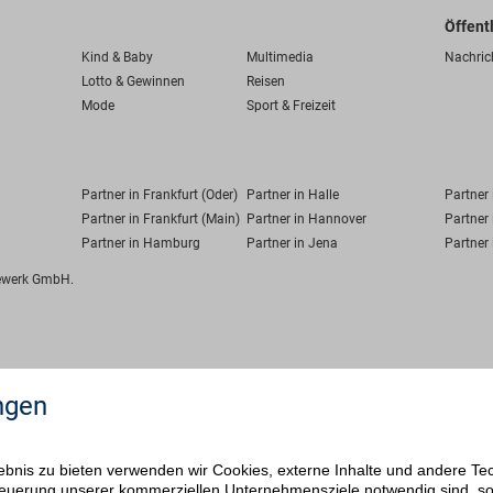
Öffent
Kind & Baby
Multimedia
Nachric
Lotto & Gewinnen
Reisen
Mode
Sport & Freizeit
Partner in Frankfurt (Oder)
Partner in Halle
Partner
Partner in Frankfurt (Main)
Partner in Hannover
Partner 
Partner in Hamburg
Partner in Jena
Partner 
fewerk GmbH.
ngen
bnis zu bieten verwenden wir Cookies, externe Inhalte und andere Te
 Steuerung unserer kommerziellen Unternehmensziele notwendig sind, s