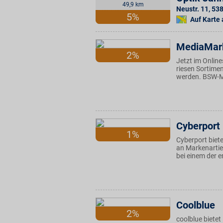
49,9 km
Neustr. 11
,
53
5%
Auf Karte
MediaMar
2%
Jetzt im Onlin
riesen Sortime
werden. BSW-Mi
Cyberport
1%
Cyberport biet
an Markenartiel
bei einem der er
Coolblue
2%
coolblue bietet