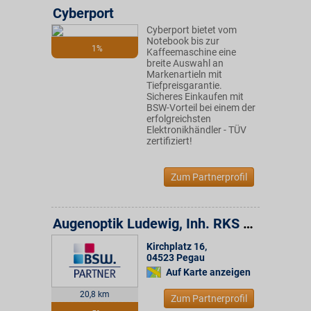
Cyberport
Cyberport bietet vom
Notebook bis zur
1%
Kaffeemaschine eine
breite Auswahl an
Markenartieln mit
Tiefpreisgarantie.
Sicheres Einkaufen mit
BSW-Vorteil bei einem der
erfolgreichsten
Elektronikhändler - TÜV
zertifiziert!
Zum Partnerprofil
Augenoptik Ludewig, Inh. RKS Optik GmbH
Kirchplatz 16
,
04523
Pegau
Auf Karte anzeigen
20,8 km
Zum Partnerprofil