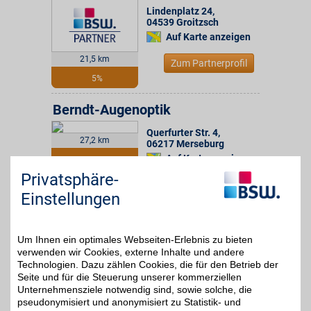
Lindenplatz 24
,
04539
Groitzsch
Auf Karte anzeigen
21,5 km
Zum Partnerprofil
5%
Berndt-Augenoptik
Querfurter Str. 4
,
27,2 km
06217
Merseburg
Auf Karte anzeigen
6%
Privatsphäre-
Zum Partnerprofil
Einstellungen
Krüger-Optik
Um Ihnen ein optimales Webseiten-Erlebnis zu bieten
verwenden wir Cookies, externe Inhalte und andere
Bad Friedrichshaller Str.
Technologien. Dazu zählen Cookies, die für den Betrieb der
3
,
06679
Hohenmölsen
Seite und für die Steuerung unserer kommerziellen
Unternehmensziele notwendig sind, sowie solche, die
Auf Karte anzeigen
pseudonymisiert und anonymisiert zu Statistik- und
27,7 km