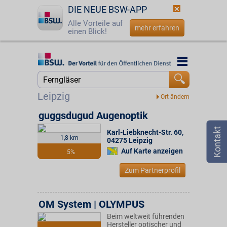
DIE NEUE BSW-APP
Alle Vorteile auf
mehr erfahren
einen Blick!
Startseite
Startseite
Jetzt BSW-Mitglied werden
Suche
Leipzig
Login
guggsdugud Augenoptik
Karl-Liebknecht-Str. 60
,
☎
0800 - 279 25 82
1,8 km
04275
Leipzig
Auf Karte anzeigen
5%
Zum Partnerprofil
OM System | OLYMPUS
Beim weltweit führenden
Hersteller optischer und