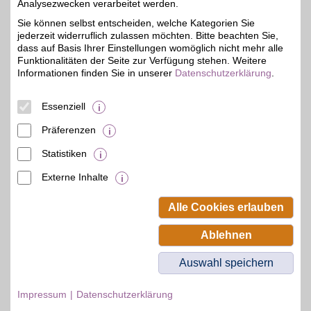
Analysezwecken verarbeitet werden.
Zum Partnerprofil
5%
Sie können selbst entscheiden, welche Kategorien Sie
jederzeit widerruflich zulassen möchten. Bitte beachten Sie,
dass auf Basis Ihrer Einstellungen womöglich nicht mehr alle
Optiker Raddatz
Funktionalitäten der Seite zur Verfügung stehen. Weitere
Informationen finden Sie in unserer
Datenschutzerklärung
.
Gartenstr. 4
,
31,9 km
04849
Bad Düben
Auf Karte anzeigen
5%
Essenziell
Zum Partnerprofil
Präferenzen
Statistiken
mehr anzeigen
Externe Inhalte
© BSW Verbraucher-Service
Beamten-Selbsthilfewerk GmbH.
Alle Cookies erlauben
Alle Rechte vorbehalten.
Ablehnen
Auswahl speichern
Impressum
Datenschutzerklärung