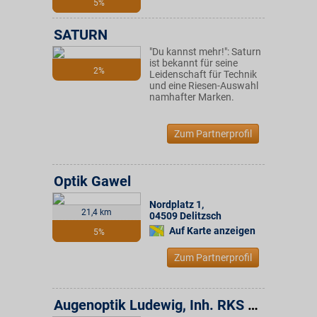
5%
SATURN
"Du kannst mehr!": Saturn
ist bekannt für seine
2%
Leidenschaft für Technik
und eine Riesen-Auswahl
namhafter Marken.
Zum Partnerprofil
Optik Gawel
Nordplatz 1
,
21,4 km
04509
Delitzsch
Auf Karte anzeigen
5%
Zum Partnerprofil
Augenoptik Ludewig, Inh. RKS Optik GmbH