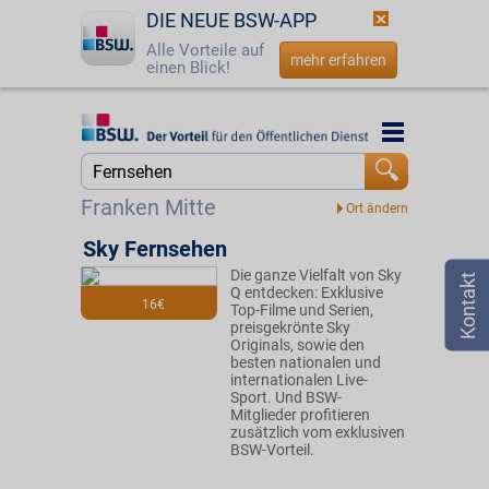
DIE NEUE BSW-APP
Alle Vorteile auf
mehr erfahren
einen Blick!
Startseite
Startseite
Jetzt BSW-Mitglied werden
Suche
Franken Mitte
Login
Sky Fernsehen
Die ganze Vielfalt von Sky
☎
0800 - 279 25 82
Q entdecken: Exklusive
16€
Top-Filme und Serien,
preisgekrönte Sky
Originals, sowie den
besten nationalen und
internationalen Live-
Sport. Und BSW-
Mitglieder profitieren
zusätzlich vom exklusiven
BSW-Vorteil.