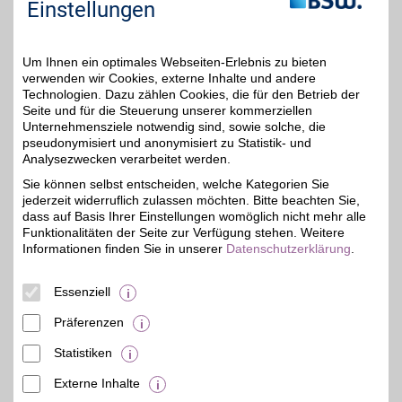
preiswerten
Einstellungen
Kundenservice profitieren
und mit BSW-Vorteil
sparen.
Um Ihnen ein optimales Webseiten-Erlebnis zu bieten
verwenden wir Cookies, externe Inhalte und andere
Zum Partnerprofil
Technologien. Dazu zählen Cookies, die für den Betrieb der
Seite und für die Steuerung unserer kommerziellen
Unternehmensziele notwendig sind, sowie solche, die
pseudonymisiert und anonymisiert zu Statistik- und
office-discount
Analysezwecken verarbeitet werden.
Aus über 80.000
Sie können selbst entscheiden, welche Kategorien Sie
Markenartikeln günstigen
3%
jederzeit widerruflich zulassen möchten. Bitte beachten Sie,
Bürobedarf fürs Gewerbe
mit BSW-Vorteil online
dass auf Basis Ihrer Einstellungen womöglich nicht mehr alle
bestellen und dank 24-
Funktionalitäten der Seite zur Verfügung stehen. Weitere
Stunden-Lieferung
Informationen finden Sie in unserer
Datenschutzerklärung
.
Büromaterial jederzeit
und schnell erhalten.
Essenziell
Zum Partnerprofil
Präferenzen
Statistiken
mehr anzeigen
Externe Inhalte