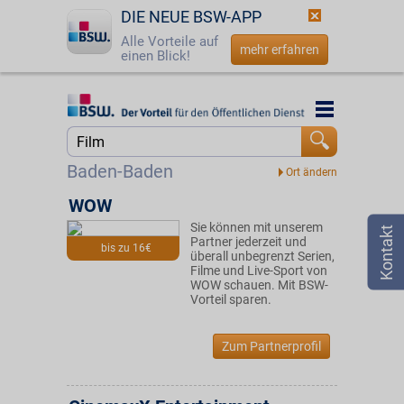
DIE NEUE BSW-APP
Alle Vorteile auf
mehr erfahren
einen Blick!
Startseite
Startseite
Jetzt BSW-Mitglied werden
Suche
Baden-Baden
Login
WOW
Sie können mit unserem
☎
0800 - 279 25 82
Partner jederzeit und
bis zu 16€
überall unbegrenzt Serien,
Filme und Live-Sport von
WOW schauen. Mit BSW-
Vorteil sparen.
Zum Partnerprofil