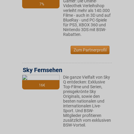
Gamer: Die Online-
7%
Videothek Verleihshop
verleiht mehr als 140.000
Filme - auch in 3D und auf
BlueRay - und PC-Spiele
für PS3, XBOX 360 und
Nintendo 3DS mit BSW-
Rabatten.
Zum Partnerprofil
Sky Fernsehen
Die ganze Vielfalt von Sky
Q entdecken: Exklusive
16€
Top-Filme und Serien,
preisgekrönte Sky
Originals, sowie den
besten nationalen und
internationalen Live-
Sport. Und BSW-
Mitglieder profitieren
zusätzlich vom exklusiven
BSW-Vorteil.