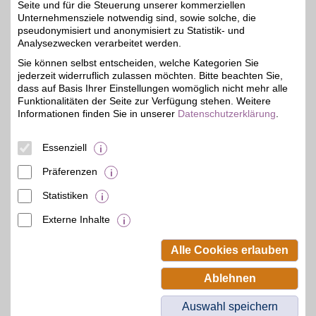
Seite und für die Steuerung unserer kommerziellen
Game World
Unternehmensziele notwendig sind, sowie solche, die
pseudonymisiert und anonymisiert zu Statistik- und
Umfangreich und
preisgünstig: Computer-,
Analysezwecken verarbeitet werden.
4%
Video-, Rollen- und
Sie können selbst entscheiden, welche Kategorien Sie
Gesellschaftsspiele sowie
jederzeit widerruflich zulassen möchten. Bitte beachten Sie,
Sammelkarten zu
beliebten Themenwelten.
dass auf Basis Ihrer Einstellungen womöglich nicht mehr alle
Hier überzeugt nicht nur
Funktionalitäten der Seite zur Verfügung stehen. Weitere
das Angebot, sondern
Informationen finden Sie in unserer
Datenschutzerklärung
.
auch der Service. BSW-
Vorteil nutzen!
Essenziell
Zum Partnerprofil
Präferenzen
Statistiken
mehr anzeigen
Externe Inhalte
© BSW Verbraucher-Service
Beamten-Selbsthilfewerk GmbH.
Alle Cookies erlauben
Alle Rechte vorbehalten.
Ablehnen
Auswahl speichern