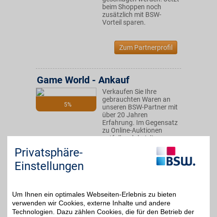
beim Shoppen noch
zusätzlich mit BSW-
Vorteil sparen.
Zum Partnerprofil
Game World - Ankauf
Verkaufen Sie Ihre
gebrauchten Waren an
5%
unseren BSW-Partner mit
über 20 Jahren
Erfahrung. Im Gegensatz
zu Online-Auktionen
entfallen dabei die
Risiken, die der Verkauf
Privatsphäre-
an evtl. unzuverlässige
Käufer mit sich bringt. Mit
Einstellungen
BSW-Vorteil sparen.
Um Ihnen ein optimales Webseiten-Erlebnis zu bieten
Zum Partnerprofil
verwenden wir Cookies, externe Inhalte und andere
Technologien. Dazu zählen Cookies, die für den Betrieb der