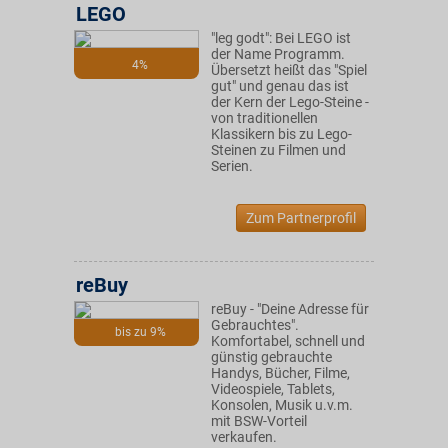
LEGO
"leg godt": Bei LEGO ist
der Name Programm.
4%
Übersetzt heißt das "Spiel
gut" und genau das ist
der Kern der Lego-Steine -
von traditionellen
Klassikern bis zu Lego-
Steinen zu Filmen und
Serien.
Zum Partnerprofil
reBuy
reBuy - "Deine Adresse für
Gebrauchtes".
bis zu 9%
Komfortabel, schnell und
günstig gebrauchte
Handys, Bücher, Filme,
Videospiele, Tablets,
Konsolen, Musik u.v.m.
mit BSW-Vorteil
verkaufen.