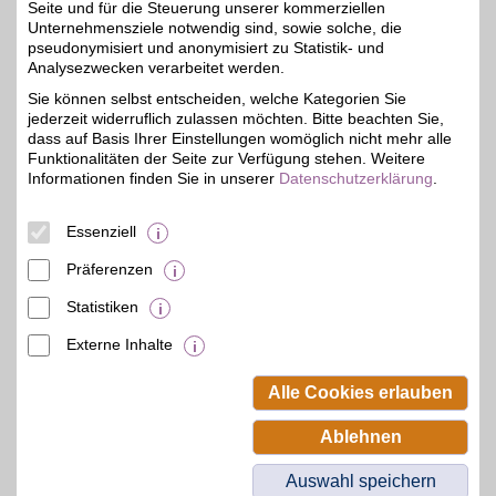
Game World - Ankauf
Seite und für die Steuerung unserer kommerziellen
Unternehmensziele notwendig sind, sowie solche, die
Verkaufen Sie Ihre
pseudonymisiert und anonymisiert zu Statistik- und
gebrauchten Waren an
5%
unseren BSW-Partner mit
Analysezwecken verarbeitet werden.
über 20 Jahren
Sie können selbst entscheiden, welche Kategorien Sie
Erfahrung. Im Gegensatz
jederzeit widerruflich zulassen möchten. Bitte beachten Sie,
zu Online-Auktionen
entfallen dabei die
dass auf Basis Ihrer Einstellungen womöglich nicht mehr alle
Risiken, die der Verkauf
Funktionalitäten der Seite zur Verfügung stehen. Weitere
an evtl. unzuverlässige
Informationen finden Sie in unserer
Datenschutzerklärung
.
Käufer mit sich bringt. Mit
BSW-Vorteil sparen.
Essenziell
Zum Partnerprofil
Präferenzen
Statistiken
mehr anzeigen
Externe Inhalte
© BSW Verbraucher-Service
Beamten-Selbsthilfewerk GmbH.
Alle Cookies erlauben
Alle Rechte vorbehalten.
Ablehnen
Auswahl speichern