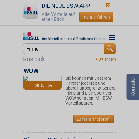
DIE NEUE BSW-APP
Alle Vorteile auf
mehr erfahren
einen Blick!
Startseite
Startseite
Jetzt BSW-Mitglied werden
Suche
Rostock
Login
WOW
Sie können mit unserem
☎
0800 - 279 25 82
Partner jederzeit und
bis zu 16€
überall unbegrenzt Serien,
Filme und Live-Sport von
WOW schauen. Mit BSW-
Vorteil sparen.
Zum Partnerprofil