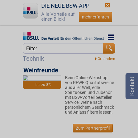
DIE NEUE BSW-APP
Alle Vorteile auf
mehr erfahren
einen Blick!
Startseite
Startseite
Jetzt BSW-Mitglied werden
Suche
Technik
Login
Weinfreunde
Beim Online-Weinshop
☎
0800 - 279 25 82
von REWE Qualitätsweine
bis zu 8%
aus aller Welt, edle
Spirituosen und Zubehör
mit BSW-Vorteil bestellen.
Service: Weine nach
persönlichem Geschmack
und Anlass filtern lassen.
Zum Partnerprofil