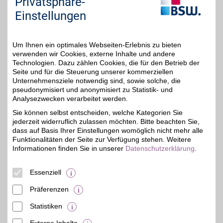
Privatsphäre-
Motorräder. Jetzt den
BSW-Vorteil nutzen!
Einstellungen
Zum Partnerprofil
Um Ihnen ein optimales Webseiten-Erlebnis zu bieten
verwenden wir Cookies, externe Inhalte und andere
Technologien. Dazu zählen Cookies, die für den Betrieb der
baum-bmwshop24.de
Seite und für die Steuerung unserer kommerziellen
Unternehmensziele notwendig sind, sowie solche, die
Für Ihren BMW, Mini oder
pseudonymisiert und anonymisiert zu Statistik- und
Ihr BMW-Motorrad. Von
4%
praktischen Accessoires
Analysezwecken verarbeitet werden.
bis zu hochwertigen
Sie können selbst entscheiden, welche Kategorien Sie
Original-Ersatzteilen
jederzeit widerruflich zulassen möchten. Bitte beachten Sie,
finden Sie alles für
Komfort, Pflege und
dass auf Basis Ihrer Einstellungen womöglich nicht mehr alle
Fahrfreude. So ist Ihr
Funktionalitäten der Seite zur Verfügung stehen. Weitere
Fahrzeug bestens
Informationen finden Sie in unserer
Datenschutzerklärung
.
ausgestattet und
individuell gestaltet. Mit
BSW-Vorteil wird Ihre
Essenziell
Auswahl noch attraktiver.
Präferenzen
Zum Partnerprofil
Statistiken