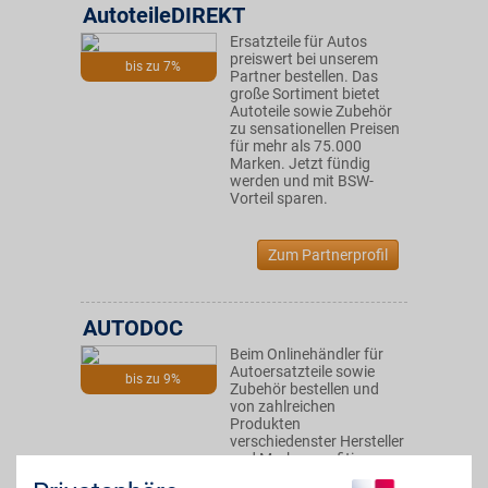
AutoteileDIREKT
Ersatzteile für Autos
preiswert bei unserem
bis zu 7%
Partner bestellen. Das
große Sortiment bietet
Autoteile sowie Zubehör
zu sensationellen Preisen
für mehr als 75.000
Marken. Jetzt fündig
werden und mit BSW-
Vorteil sparen.
Zum Partnerprofil
AUTODOC
Beim Onlinehändler für
Autoersatzteile sowie
bis zu 9%
Zubehör bestellen und
von zahlreichen
Produkten
verschiedenster Hersteller
und Marken profitieren.
Für Autos, LKWs und