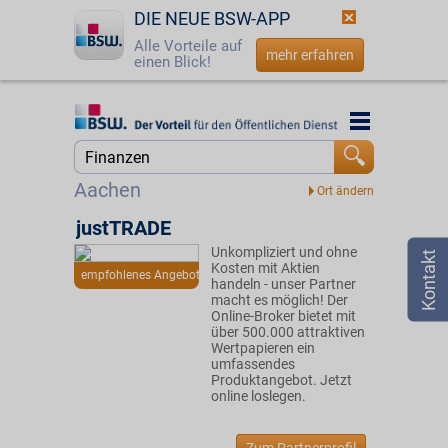
DIE NEUE BSW-APP
Alle Vorteile auf
mehr erfahren
einen Blick!
Startseite
Startseite
Jetzt BSW-Mitglied werden
Suche
Aachen
Login
justTRADE
Unkompliziert und ohne
☎
0800 - 279 25 82
Kosten mit Aktien
empfohlenes Angebot
handeln - unser Partner
macht es möglich! Der
Online-Broker bietet mit
über 500.000 attraktiven
Wertpapieren ein
umfassendes
Produktangebot. Jetzt
online loslegen.