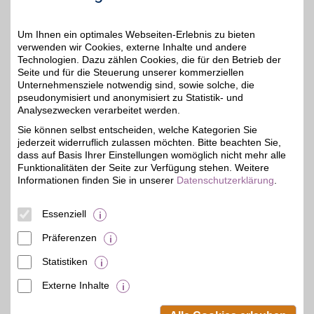
Um Ihnen ein optimales Webseiten-Erlebnis zu bieten
Zum Partnerprofil
verwenden wir Cookies, externe Inhalte und andere
Technologien. Dazu zählen Cookies, die für den Betrieb der
Seite und für die Steuerung unserer kommerziellen
comdirect
Unternehmensziele notwendig sind, sowie solche, die
pseudonymisiert und anonymisiert zu Statistik- und
Sicher und einfach
Finanzgeschäfte von
Analysezwecken verarbeitet werden.
10€
überall aus erledigen:
Sie können selbst entscheiden, welche Kategorien Sie
Unser Partner macht's
jederzeit widerruflich zulassen möchten. Bitte beachten Sie,
möglich. Die
kundenorientierte Bank
dass auf Basis Ihrer Einstellungen womöglich nicht mehr alle
ist mobil, unkompliziert
Funktionalitäten der Seite zur Verfügung stehen. Weitere
und mehrfach
Informationen finden Sie in unserer
Datenschutzerklärung
.
ausgezeichnet. BSW-
Mitglieder profitieren!
Essenziell
Zum Partnerprofil
Präferenzen
Statistiken
mehr anzeigen
Externe Inhalte
© BSW Verbraucher-Service
Beamten-Selbsthilfewerk GmbH.