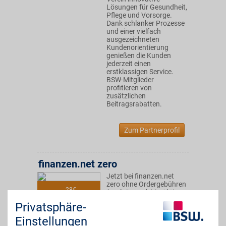
Lösungen für Gesundheit,
Pflege und Vorsorge.
Dank schlanker Prozesse
und einer vielfach
ausgezeichneten
Kundenorientierung
genießen die Kunden
jederzeit einen
erstklassigen Service.
BSW-Mitglieder
profitieren von
zusätzlichen
Beitragsrabatten.
Zum Partnerprofil
finanzen.net zero
Jetzt bei finanzen.net
zero ohne Ordergebühren
28€
(zzgl. Spreads) in Aktien,
ETFs, Kryptos oder
Privatsphäre-
Sparpläne investieren und
vom BSW-Vorteil
Einstellungen
profitieren.