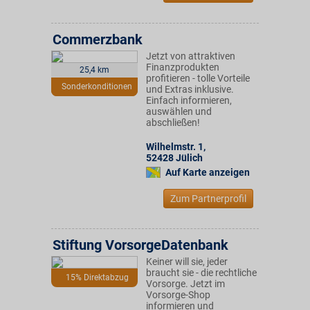
Commerzbank
Jetzt von attraktiven
Finanzprodukten
25,4 km
profitieren - tolle Vorteile
Sonderkonditionen
und Extras inklusive.
Einfach informieren,
auswählen und
abschließen!
Wilhelmstr. 1
,
52428
Jülich
Auf Karte anzeigen
Zum Partnerprofil
Stiftung VorsorgeDatenbank
Keiner will sie, jeder
braucht sie - die rechtliche
15% Direktabzug
Vorsorge. Jetzt im
Vorsorge-Shop
informieren und