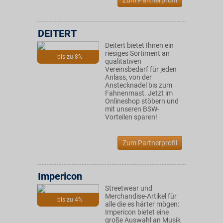
Zum Partnerprofil
DEITERT
Deitert bietet Ihnen ein
riesiges Sortiment an
bis zu 8%
qualitativen
Vereinsbedarf für jeden
Anlass, von der
Anstecknadel bis zum
Fahnenmast. Jetzt im
Onlineshop stöbern und
mit unseren BSW-
Vorteilen sparen!
Zum Partnerprofil
Impericon
Streetwear und
Merchandise-Artikel für
bis zu 4%
alle die es härter mögen:
Impericon bietet eine
große Auswahl an Musik