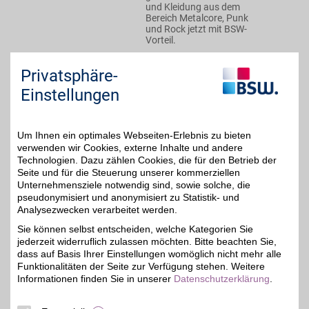
und Kleidung aus dem
Bereich Metalcore, Punk
und Rock jetzt mit BSW-
Vorteil.
Privatsphäre-
Zum Partnerprofil
Einstellungen
EMP
Um Ihnen ein optimales Webseiten-Erlebnis zu bieten
Der Online Shop EMP
verwenden wir Cookies, externe Inhalte und andere
bietet alles, was das
bis zu 5%
Technologien. Dazu zählen Cookies, die für den Betrieb der
Heavy Metal Herz
begehren kann: Kleidung,
Seite und für die Steuerung unserer kommerziellen
Band-Shirts, Vinyls, Deko
Unternehmensziele notwendig sind, sowie solche, die
oder DVDs mit BSW-
pseudonymisiert und anonymisiert zu Statistik- und
Vorteil shoppen! Auch
Analysezwecken verarbeitet werden.
Rockabillys, Gothics,
LARP-Anhänger finden
Sie können selbst entscheiden, welche Kategorien Sie
hier das Richtige!
jederzeit widerruflich zulassen möchten. Bitte beachten Sie,
dass auf Basis Ihrer Einstellungen womöglich nicht mehr alle
Funktionalitäten der Seite zur Verfügung stehen. Weitere
Zum Partnerprofil
Informationen finden Sie in unserer
Datenschutzerklärung
.