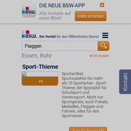
DIE NEUE BSW-APP
Alle Vorteile auf
mehr erfahren
einen Blick!
Startseite
Startseite
Jetzt BSW-Mitglied werden
Suche
Essen, Ruhr
Login
Sport-Thieme
Sportartikel,
☎
0800 - 279 25 82
Sportzubehör für mehr
4%
als 70 Sportarten - Sport-
Thieme, der Spezialist für
Schulsport und
Vereinssport. Nicht nur
Sportgeräte, auch Pokale,
Medaillen, Flaggen und
Fahnen, alles für den
Sportverein.