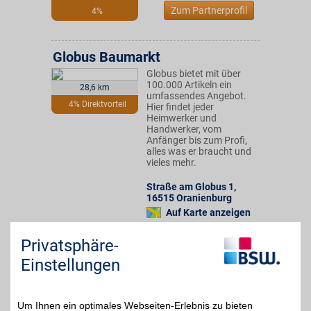
Zum Partnerprofil
4%
Globus Baumarkt
Globus bietet mit über
100.000 Artikeln ein
28,6 km
umfassendes Angebot.
4% Direktvorteil
Hier findet jeder
Heimwerker und
Handwerker, vom
Anfänger bis zum Profi,
alles was er braucht und
vieles mehr.
Straße am Globus 1
,
16515
Oranienburg
Auf Karte anzeigen
Zum Partnerprofil
Privatsphäre-
Einstellungen
hagebau.de
Aus über 40.000
Um Ihnen ein optimales Webseiten-Erlebnis zu bieten