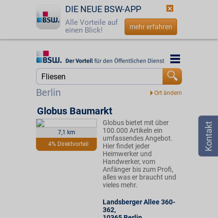
DIE NEUE BSW-APP
Alle Vorteile auf
mehr erfahren
einen Blick!
Startseite
Startseite
Jetzt BSW-Mitglied werden
Suche
Berlin
Login
Globus Baumarkt
Globus bietet mit über
☎
0800 - 279 25 82
100.000 Artikeln ein
7,1 km
umfassendes Angebot.
4% Direktvorteil
Hier findet jeder
Heimwerker und
Handwerker, vom
Anfänger bis zum Profi,
alles was er braucht und
vieles mehr.
Landsberger Allee 360-
362
,
10365
Berlin