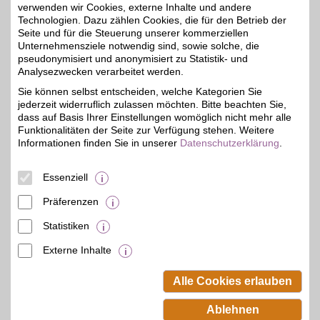
Produkten im Online
verwenden wir Cookies, externe Inhalte und andere
4%
Baumarkt
Technologien. Dazu zählen Cookies, die für den Betrieb der
Heimwerkerprodukte für
Seite und für die Steuerung unserer kommerziellen
Haus und Garten bequem
Unternehmensziele notwendig sind, sowie solche, die
online bestellen. Mit BSW-
pseudonymisiert und anonymisiert zu Statistik- und
Vorteil beim Kauf sparen.
Analysezwecken verarbeitet werden.
Sie können selbst entscheiden, welche Kategorien Sie
Zum Partnerprofil
jederzeit widerruflich zulassen möchten. Bitte beachten Sie,
dass auf Basis Ihrer Einstellungen womöglich nicht mehr alle
Funktionalitäten der Seite zur Verfügung stehen. Weitere
Zoofachmarkt Aquarium Erkner
Informationen finden Sie in unserer
Datenschutzerklärung
.
Neu Zittauer Str. 41
,
26,7 km
Essenziell
15537
Erkner
Auf Karte anzeigen
3,5%
Präferenzen
Zum Partnerprofil
Statistiken
Externe Inhalte
© BSW Verbraucher-Service
Beamten-Selbsthilfewerk GmbH.
Alle Cookies erlauben
Alle Rechte vorbehalten.
Ablehnen