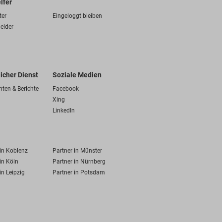
lfer
ter
Eingeloggt bleiben
elder
licher Dienst
Soziale Medien
hten & Berichte
Facebook
Xing
LinkedIn
 in Koblenz
Partner in Münster
in Köln
Partner in Nürnberg
in Leipzig
Partner in Potsdam