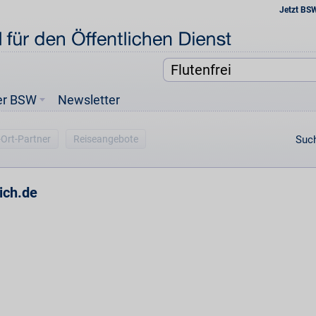
Jetzt BS
er BSW
Newsletter
-Ort-Partner
Reiseangebote
Such
ich.de