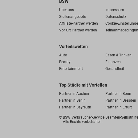
BSW
Über uns
Impressum
Stellenangebote
Datenschutz
Affiliate-Partner werden
Cookie-Einstellung
Vor Ort Partner werden
Teilnahmebedingu
Vorteilswelten
Auto
Essen & Trinken
Beauty
Finanzen
Entertainment
Gesundheit
Top Städte mit Vorteilen
Partner in Aachen
Partner in Bonn
Partner in Berlin
Partner in Dresden
Partner in Bayreuth
Partner in Erfurt
© BSW Verbraucher-Service
Beamten-Selbsthil
Alle Rechte vorbehalten.