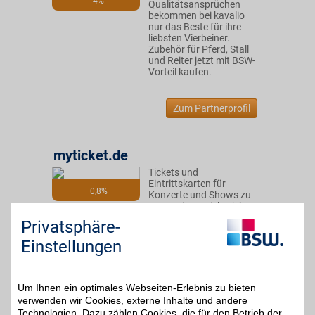
4%
Qualitätsansprüchen
bekommen bei kavalio
nur das Beste für ihre
liebsten Vierbeiner.
Zubehör für Pferd, Stall
und Reiter jetzt mit BSW-
Vorteil kaufen.
Zum Partnerprofil
myticket.de
Tickets und
Eintrittskarten für
0,8%
Konzerte und Shows zu
Top-Preisen: Viele Tickets
direkt online vom
Privatsphäre-
Veranstalter buchen und
neben exklusiven
Einstellungen
Presales vom BSW-Vorteil
profitieren.
Um Ihnen ein optimales Webseiten-Erlebnis zu bieten
Zum Partnerprofil
verwenden wir Cookies, externe Inhalte und andere
Technologien. Dazu zählen Cookies, die für den Betrieb der