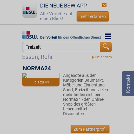
DIE NEUE BSW-APP
Alle Vorteile auf
mehr erfahren
einen Blick!
Startseite
Startseite
Jetzt BSW-Mitglied werden
Suche
Essen, Ruhr
Login
NORMA24
Angebote aus den
☎
0800 - 279 25 82
Kategorien Baumarkt,
bis zu 4%
Möbel und Einrichtung,
Sport, Freizeit und vielen
mehr finden sich bei
Norma24 - den Online-
Shop des größten
Lebensmittel-
Discounters.
Zum Partnerprofil