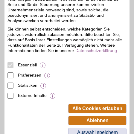
Seite und für die Steuerung unserer kommerziellen
Unternehmensziele notwendig sind, sowie solche, die
Radwelt-shop
pseudonymisiert und anonymisiert zu Statistik- und
Hohe Qualität zu
Analysezwecken verarbeitet werden.
dauerhaft günstigen
3%
Sie können selbst entscheiden, welche Kategorien Sie
Preisen sowie großer
jederzeit widerruflich zulassen möchten. Bitte beachten Sie,
Service. Alle Fahrräder
und E-Bikes werden direkt
dass auf Basis Ihrer Einstellungen womöglich nicht mehr alle
fahrbereit geliefert, -
Funktionalitäten der Seite zur Verfügung stehen. Weitere
dafür steht unser Partner.
Informationen finden Sie in unserer
Datenschutzerklärung
.
Mit BSW-Vorteil
zusätzlich sparen!
Essenziell
Zum Partnerprofil
Präferenzen
Statistiken
mehr anzeigen
Externe Inhalte
© BSW Verbraucher-Service
Beamten-Selbsthilfewerk GmbH.
Alle Cookies erlauben
Alle Rechte vorbehalten.
Ablehnen
Auswahl speichern