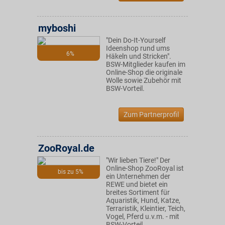
myboshi
"Dein Do-It-Yourself
Ideenshop rund ums
6%
Häkeln und Stricken".
BSW-Mitglieder kaufen im
Online-Shop die originale
Wolle sowie Zubehör mit
BSW-Vorteil.
Zum Partnerprofil
ZooRoyal.de
"Wir lieben Tiere!" Der
Online-Shop ZooRoyal ist
bis zu 5%
ein Unternehmen der
REWE und bietet ein
breites Sortiment für
Aquaristik, Hund, Katze,
Terraristik, Kleintier, Teich,
Vogel, Pferd u.v.m. - mit
BSW-Vorteil.