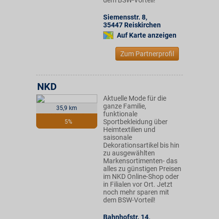
dem BSW-Vorteil!
Siemensstr. 8
,
35447
Reiskirchen
Auf Karte anzeigen
Zum Partnerprofil
NKD
Aktuelle Mode für die
ganze Familie,
35,9 km
funktionale
Sportbekleidung über
5%
Heimtextilien und
saisonale
Dekorationsartikel bis hin
zu ausgewählten
Markensortimenten- das
alles zu günstigen Preisen
im NKD Online-Shop oder
in Filialen vor Ort. Jetzt
noch mehr sparen mit
dem BSW-Vorteil!
Bahnhofstr. 14
,