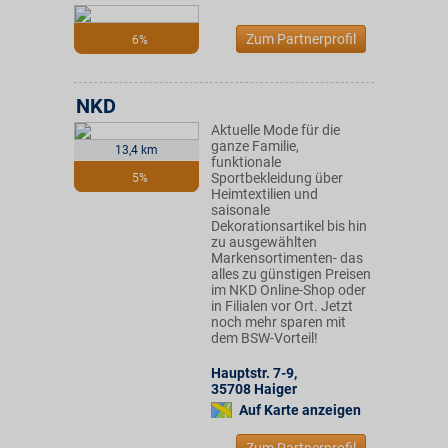
Zum Partnerprofil
6%
NKD
Aktuelle Mode für die
ganze Familie,
13,4 km
funktionale
Sportbekleidung über
5%
Heimtextilien und
saisonale
Dekorationsartikel bis hin
zu ausgewählten
Markensortimenten- das
alles zu günstigen Preisen
im NKD Online-Shop oder
in Filialen vor Ort. Jetzt
noch mehr sparen mit
dem BSW-Vorteil!
Hauptstr. 7-9
,
35708
Haiger
Auf Karte anzeigen