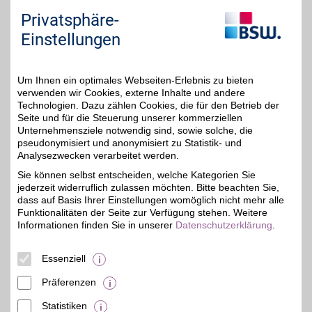
Privatsphäre-
Einstellungen
NKD
Aktuelle Mode für die
ganze Familie,
37,8 km
Um Ihnen ein optimales Webseiten-Erlebnis zu bieten
funktionale
Sportbekleidung über
verwenden wir Cookies, externe Inhalte und andere
5%
Heimtextilien und
Technologien. Dazu zählen Cookies, die für den Betrieb der
saisonale
Seite und für die Steuerung unserer kommerziellen
Dekorationsartikel bis hin
Unternehmensziele notwendig sind, sowie solche, die
zu ausgewählten
pseudonymisiert und anonymisiert zu Statistik- und
Markensortimenten- das
Analysezwecken verarbeitet werden.
alles zu günstigen Preisen
im NKD Online-Shop oder
Sie können selbst entscheiden, welche Kategorien Sie
in Filialen vor Ort. Jetzt
jederzeit widerruflich zulassen möchten. Bitte beachten Sie,
noch mehr sparen mit
dass auf Basis Ihrer Einstellungen womöglich nicht mehr alle
dem BSW-Vorteil!
Funktionalitäten der Seite zur Verfügung stehen. Weitere
Informationen finden Sie in unserer
Datenschutzerklärung
.
Am Riedborn 28a
,
61250
Usingen
Auf Karte anzeigen
Essenziell
Zum Partnerprofil
Präferenzen
Statistiken