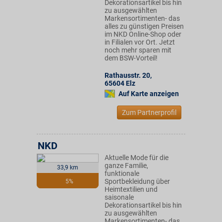
Dekorationsartikel bis hin
zu ausgewählten
Markensortimenten- das
alles zu günstigen Preisen
im NKD Online-Shop oder
in Filialen vor Ort. Jetzt
noch mehr sparen mit
dem BSW-Vorteil!
Rathausstr. 20
,
65604
Elz
Auf Karte anzeigen
Zum Partnerprofil
NKD
Aktuelle Mode für die
ganze Familie,
33,9 km
funktionale
Sportbekleidung über
5%
Heimtextilien und
saisonale
Dekorationsartikel bis hin
zu ausgewählten
Markensortimenten- das