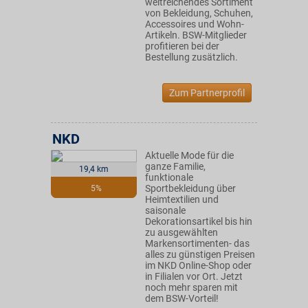
weitreichendes Sortiment
von Bekleidung, Schuhen,
Accessoires und Wohn-
Artikeln. BSW-Mitglieder
profitieren bei der
Bestellung zusätzlich.
Zum Partnerprofil
NKD
Aktuelle Mode für die
ganze Familie,
19,4 km
funktionale
Sportbekleidung über
5%
Heimtextilien und
saisonale
Dekorationsartikel bis hin
zu ausgewählten
Markensortimenten- das
alles zu günstigen Preisen
im NKD Online-Shop oder
in Filialen vor Ort. Jetzt
noch mehr sparen mit
dem BSW-Vorteil!