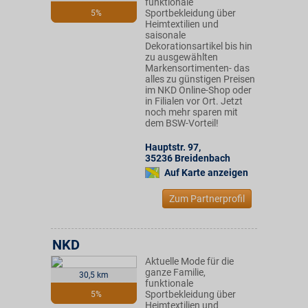
funktionale
Sportbekleidung über
5%
Heimtextilien und
saisonale
Dekorationsartikel bis hin
zu ausgewählten
Markensortimenten- das
alles zu günstigen Preisen
im NKD Online-Shop oder
in Filialen vor Ort. Jetzt
noch mehr sparen mit
dem BSW-Vorteil!
Hauptstr. 97
,
35236
Breidenbach
Auf Karte anzeigen
Zum Partnerprofil
NKD
Aktuelle Mode für die
ganze Familie,
30,5 km
funktionale
Sportbekleidung über
5%
Heimtextilien und