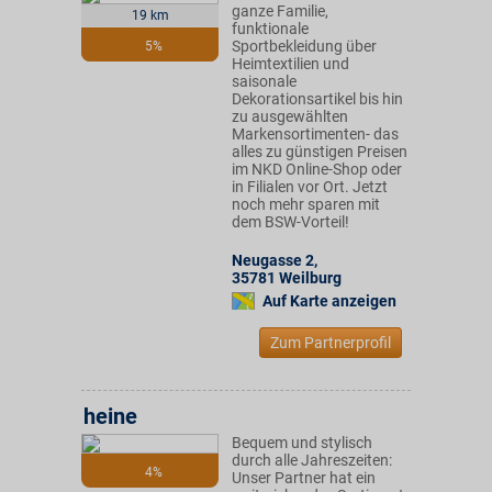
ganze Familie,
19 km
funktionale
Sportbekleidung über
5%
Heimtextilien und
saisonale
Dekorationsartikel bis hin
zu ausgewählten
Markensortimenten- das
alles zu günstigen Preisen
im NKD Online-Shop oder
in Filialen vor Ort. Jetzt
noch mehr sparen mit
dem BSW-Vorteil!
Neugasse 2
,
35781
Weilburg
Auf Karte anzeigen
Zum Partnerprofil
heine
Bequem und stylisch
durch alle Jahreszeiten:
4%
Unser Partner hat ein