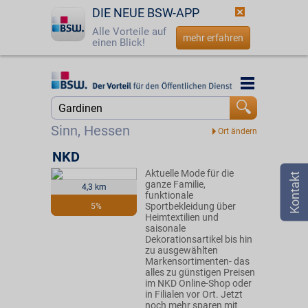
DIE NEUE BSW-APP
Alle Vorteile auf
mehr erfahren
einen Blick!
Startseite
Startseite
Jetzt BSW-Mitglied werden
Suche
Sinn, Hessen
Login
NKD
Aktuelle Mode für die
☎
0800 - 279 25 82
ganze Familie,
4,3 km
funktionale
Sportbekleidung über
5%
Heimtextilien und
saisonale
Dekorationsartikel bis hin
zu ausgewählten
Markensortimenten- das
alles zu günstigen Preisen
im NKD Online-Shop oder
in Filialen vor Ort. Jetzt
noch mehr sparen mit