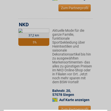
Zum Partnerprofil
NKD
Aktuelle Mode für die
ganze Familie,
37,2 km
funktionale
Sportbekleidung über
5%
Heimtextilien und
saisonale
Dekorationsartikel bis hin
zu ausgewählten
Markensortimenten- das
alles zu günstigen Preisen
im NKD Online-Shop oder
in Filialen vor Ort. Jetzt
noch mehr sparen mit
dem BSW-Vorteil!
Bahnstr. 20
,
57078
Siegen
Auf Karte anzeigen
Zum Partnerprofil