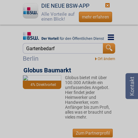
DIE NEUE BSW-APP
Alle Vorteile auf
mehr erfahren
einen Blick!
Startseite
Startseite
Jetzt BSW-Mitglied werden
Suche
Berlin
Login
Globus Baumarkt
Globus bietet mit über
☎
0800 - 279 25 82
100.000 Artikeln ein
4% Direktvorteil
umfassendes Angebot.
Hier findet jeder
Heimwerker und
Handwerker, vom
Anfänger bis zum Profi,
alles was er braucht und
vieles mehr.
Zum Partnerprofil