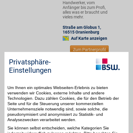
Handwerker, vom
Anfänger bis zum Profi,
alles was er braucht und
vieles mehr.
Straße am Globus 1
,
16515
Oranienburg
Auf Karte anzeigen
Zum Partnerprofil
Privatsphäre-
N.L. Chrestensen
Einstellungen
Ihr Gartenversandhaus,
der Onlineshop der Firma
5%
N.L.Chrestensen.
Um Ihnen ein optimales Webseiten-Erlebnis zu bieten
Blumenzwiebeln, Saatgut
verwenden wir Cookies, externe Inhalte und andere
oder Pflanzen, Rosen-,
Technologien. Dazu zählen Cookies, die für den Betrieb der
Zier- oder Obstgehölze,
Seite und für die Steuerung unserer kommerziellen
Dünger, Gartengeräte.
Unternehmensziele notwendig sind, sowie solche, die
Der BSW-Partner macht
pseudonymisiert und anonymisiert zu Statistik- und
Gartenträume wahr.
Analysezwecken verarbeitet werden.
Sie können selbst entscheiden, welche Kategorien Sie
Zum Partnerprofil