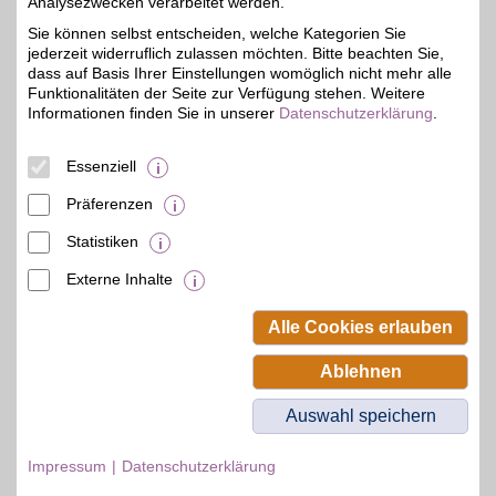
Analysezwecken verarbeitet werden.
N.L. Chrestensen
Sie können selbst entscheiden, welche Kategorien Sie
Ihr Gartenversandhaus,
jederzeit widerruflich zulassen möchten. Bitte beachten Sie,
der Onlineshop der Firma
5%
N.L.Chrestensen.
dass auf Basis Ihrer Einstellungen womöglich nicht mehr alle
Blumenzwiebeln, Saatgut
Funktionalitäten der Seite zur Verfügung stehen. Weitere
oder Pflanzen, Rosen-,
Informationen finden Sie in unserer
Datenschutzerklärung
.
Zier- oder Obstgehölze,
Dünger, Gartengeräte.
Der BSW-Partner macht
Essenziell
Gartenträume wahr.
Präferenzen
Zum Partnerprofil
Statistiken
Externe Inhalte
© BSW Verbraucher-Service
Beamten-Selbsthilfewerk GmbH.
Alle Cookies erlauben
Alle Rechte vorbehalten.
Ablehnen
Auswahl speichern
Impressum
Datenschutzerklärung