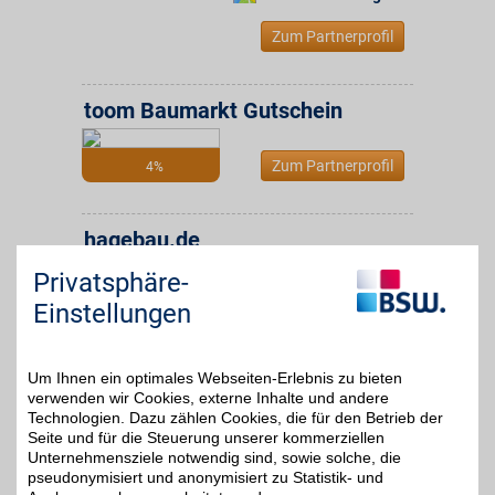
Zum Partnerprofil
toom Baumarkt Gutschein
Zum Partnerprofil
4%
hagebau.de
Aus über 40.000
Privatsphäre-
Produkten im Online
4%
Baumarkt
Einstellungen
Heimwerkerprodukte für
Haus und Garten bequem
online bestellen. Mit BSW-
Vorteil beim Kauf sparen.
Um Ihnen ein optimales Webseiten-Erlebnis zu bieten
verwenden wir Cookies, externe Inhalte und andere
Technologien. Dazu zählen Cookies, die für den Betrieb der
Zum Partnerprofil
Seite und für die Steuerung unserer kommerziellen
Unternehmensziele notwendig sind, sowie solche, die
pseudonymisiert und anonymisiert zu Statistik- und