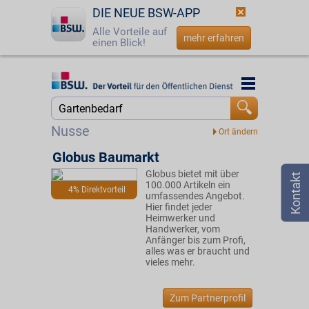
DIE NEUE BSW-APP
Alle Vorteile auf
mehr erfahren
einen Blick!
Startseite
Startseite
Jetzt BSW-Mitglied werden
Suche
Nusse
Login
Globus Baumarkt
Globus bietet mit über
☎
0800 - 279 25 82
100.000 Artikeln ein
4% Direktvorteil
umfassendes Angebot.
Hier findet jeder
Heimwerker und
Handwerker, vom
Anfänger bis zum Profi,
alles was er braucht und
vieles mehr.
Zum Partnerprofil