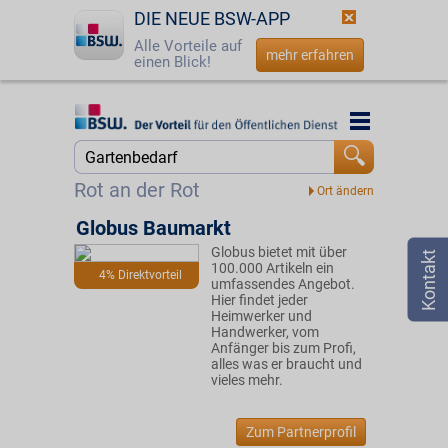
DIE NEUE BSW-APP
Alle Vorteile auf
mehr erfahren
einen Blick!
Startseite
Startseite
Jetzt BSW-Mitglied werden
Suche
Rot an der Rot
Login
Globus Baumarkt
Globus bietet mit über
☎
0800 - 279 25 82
100.000 Artikeln ein
4% Direktvorteil
umfassendes Angebot.
Hier findet jeder
Heimwerker und
Handwerker, vom
Anfänger bis zum Profi,
alles was er braucht und
vieles mehr.
Zum Partnerprofil