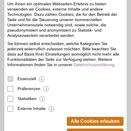
Vorteil beim Kauf sparen.
Um Ihnen ein optimales Webseiten-Erlebnis zu bieten
verwenden wir Cookies, externe Inhalte und andere
Technologien. Dazu zählen Cookies, die für den Betrieb der
Zum Partnerprofil
Seite und für die Steuerung unserer kommerziellen
Unternehmensziele notwendig sind, sowie solche, die
pseudonymisiert und anonymisiert zu Statistik- und
Analysezwecken verarbeitet werden.
N.L. Chrestensen
Sie können selbst entscheiden, welche Kategorien Sie
Ihr Gartenversandhaus,
jederzeit widerruflich zulassen möchten. Bitte beachten Sie,
der Onlineshop der Firma
5%
N.L.Chrestensen.
dass auf Basis Ihrer Einstellungen womöglich nicht mehr alle
Blumenzwiebeln, Saatgut
Funktionalitäten der Seite zur Verfügung stehen. Weitere
oder Pflanzen, Rosen-,
Informationen finden Sie in unserer
Datenschutzerklärung
.
Zier- oder Obstgehölze,
Dünger, Gartengeräte.
Der BSW-Partner macht
Essenziell
Gartenträume wahr.
Präferenzen
Zum Partnerprofil
Statistiken
Externe Inhalte
© BSW Verbraucher-Service
Beamten-Selbsthilfewerk GmbH.
Alle Cookies erlauben
Alle Rechte vorbehalten.