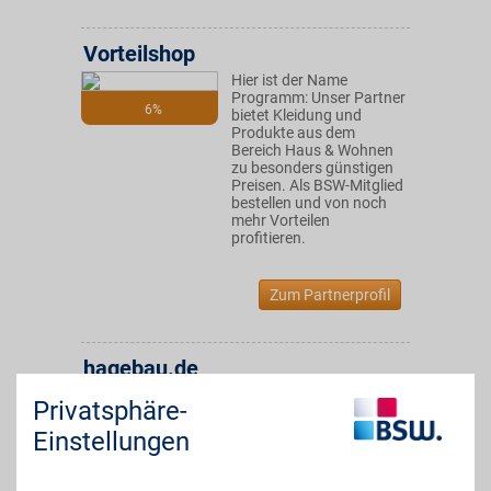
Vorteilshop
Hier ist der Name
Programm: Unser Partner
6%
bietet Kleidung und
Produkte aus dem
Bereich Haus & Wohnen
zu besonders günstigen
Preisen. Als BSW-Mitglied
bestellen und von noch
mehr Vorteilen
profitieren.
Zum Partnerprofil
hagebau.de
Aus über 40.000
Privatsphäre-
Produkten im Online
4%
Baumarkt
Einstellungen
Heimwerkerprodukte für
Haus und Garten bequem
online bestellen. Mit BSW-