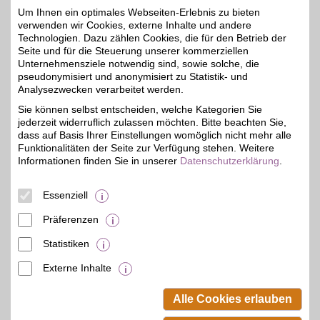
Um Ihnen ein optimales Webseiten-Erlebnis zu bieten
Folgendes:
verwenden wir Cookies, externe Inhalte und andere
Überprüfen Sie die
Technologien. Dazu zählen Cookies, die für den Betrieb der
Schreibweise des
Seite und für die Steuerung unserer kommerziellen
Unternehmensziele notwendig sind, sowie solche, die
Suchbegriffs.
pseudonymisiert und anonymisiert zu Statistik- und
Passen Sie den Suchort
Analysezwecken verarbeitet werden.
an, indem Sie oben links
Sie können selbst entscheiden, welche Kategorien Sie
auf der BSW-Seite auf "Ort
jederzeit widerruflich zulassen möchten. Bitte beachten Sie,
ändern" klicken und Ihren
dass auf Basis Ihrer Einstellungen womöglich nicht mehr alle
Standort auswählen.
Funktionalitäten der Seite zur Verfügung stehen. Weitere
Wiederholen Sie die
Informationen finden Sie in unserer
Datenschutzerklärung
.
Suche mit einem anderen
Suchbegriff.
Essenziell
Verwenden Sie einen
Präferenzen
allgemeineren
Suchbegriff.
Statistiken
Externe Inhalte
© BSW Verbraucher-Service
Beamten-Selbsthilfewerk GmbH.
Alle Cookies erlauben
Alle Rechte vorbehalten.