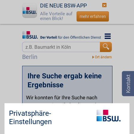
DIE NEUE BSW-APP
Alle Vorteile auf
mehr erfahren
einen Blick!
Startseite
Startseite
Jetzt BSW-Mitglied werden
Suche
Berlin
Login
Ihre Suche ergab keine
☎
0800 - 279 25 82
Ergebnisse
Wir konnten für Ihre Suche nach
Gastronomieartikel online
und
vor
Privatsphäre-
Ort in Baden-Baden
leider keine
passenden Partner finden.
Einstellungen
Versuchen Sie beispielsweise