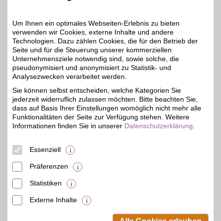
nutzen!
Um Ihnen ein optimales Webseiten-Erlebnis zu bieten
Zum Partnerprofil
verwenden wir Cookies, externe Inhalte und andere
Technologien. Dazu zählen Cookies, die für den Betrieb der
Seite und für die Steuerung unserer kommerziellen
Unternehmensziele notwendig sind, sowie solche, die
NORMA24
pseudonymisiert und anonymisiert zu Statistik- und
Angebote aus den
Analysezwecken verarbeitet werden.
Kategorien Baumarkt,
bis zu 4%
Sie können selbst entscheiden, welche Kategorien Sie
Möbel und Einrichtung,
jederzeit widerruflich zulassen möchten. Bitte beachten Sie,
Sport, Freizeit und vielen
mehr finden sich bei
dass auf Basis Ihrer Einstellungen womöglich nicht mehr alle
Norma24 - den Online-
Funktionalitäten der Seite zur Verfügung stehen. Weitere
Shop des größten
Informationen finden Sie in unserer
Datenschutzerklärung
.
Lebensmittel-
Discounters.
Essenziell
Zum Partnerprofil
Präferenzen
Statistiken
mehr anzeigen
Externe Inhalte
© BSW Verbraucher-Service
Beamten-Selbsthilfewerk GmbH.