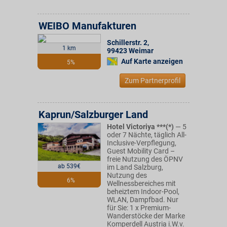
WEIBO Manufakturen
Schillerstr. 2
,
1 km
99423
Weimar
Auf Karte anzeigen
5%
Zum Partnerprofil
Kaprun/Salzburger Land
Hotel Victoriya ***(*)
— 5
oder 7 Nächte, täglich All-
Inclusive-Verpflegung,
Guest Mobility Card –
freie Nutzung des ÖPNV
ab 539€
im Land Salzburg,
Nutzung des
6%
Wellnessbereiches mit
beheiztem Indoor-Pool,
WLAN, Dampfbad. Nur
für Sie: 1 x Premium-
Wanderstöcke der Marke
Komperdell Austria i.W.v.