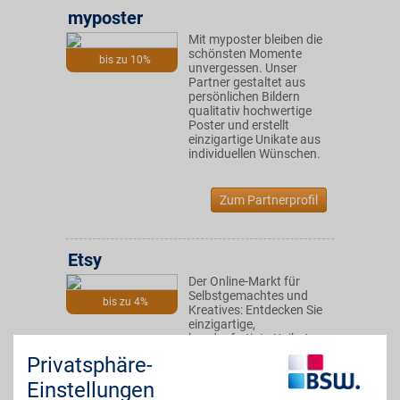
myposter
Mit myposter bleiben die
schönsten Momente
bis zu 10%
unvergessen. Unser
Partner gestaltet aus
persönlichen Bildern
qualitativ hochwertige
Poster und erstellt
einzigartige Unikate aus
individuellen Wünschen.
Zum Partnerprofil
Etsy
Der Online-Markt für
Selbstgemachtes und
bis zu 4%
Kreatives: Entdecken Sie
einzigartige,
handgefertigte Unikate
und kreative Designs aus
Privatsphäre-
den verschiedensten
Kategorien. Jetzt
Einstellungen
shoppen und BSW-Vorteil