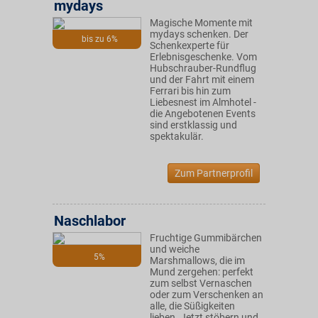
mydays
Magische Momente mit
mydays schenken. Der
bis zu 6%
Schenkexperte für
Erlebnisgeschenke. Vom
Hubschrauber-Rundflug
und der Fahrt mit einem
Ferrari bis hin zum
Liebesnest im Almhotel -
die Angebotenen Events
sind erstklassig und
spektakulär.
Zum Partnerprofil
Naschlabor
Fruchtige Gummibärchen
und weiche
5%
Marshmallows, die im
Mund zergehen: perfekt
zum selbst Vernaschen
oder zum Verschenken an
alle, die Süßigkeiten
lieben. Jetzt stöbern und