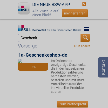
DIE NEUE BSW-APP
Alle Vorteile auf
mehr erfahren
einen Blick!
Startseite
Startseite
Jetzt BSW-Mitglied werden
Suche
Vorsorge
Login
1a-Geschenkeshop-de
Im Onlineshop
☎
0800 - 279 25 82
einzigartige Geschenke,
8%
die in der hauseigenen
Produktionsabteilung
hergestellt werden,
bestellen und mit BSW-
Vorteil beim Kauf der
individuellen Produkte
sparen
Zum Partnerprofil