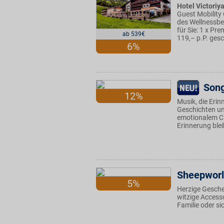
Hotel Victoriya
Guest Mobility
des Wellnessbe
für Sie: 1 x P
ab 539€
119,– p.P. ges
6%
Son
12%
Musik, die Eri
Geschichten un
emotionalem Ch
Erinnerung blei
Sheepwor
5%
Herzige Geschen
witzige Accesso
Familie oder si