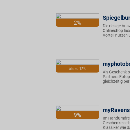
Spiegelbu
2%
Die riesige Aus
Onlineshop läs
Vorteil nutzen
myphotob
bis zu 12%
Als Geschenk o
Partners Fotop
gleichzeitig pe
myRavens
9%
Im Handumdrehe
Geschenke selbs
Klassiker wie 