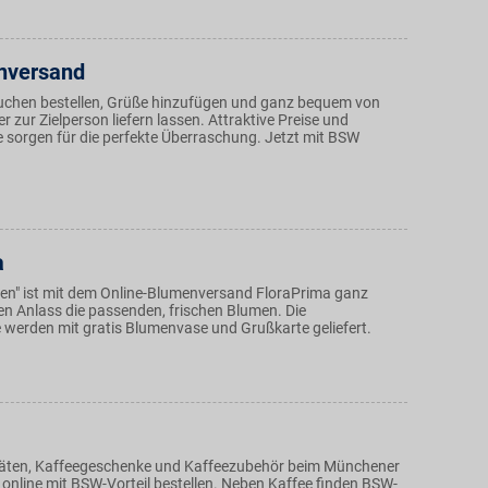
nversand
chen bestellen, Grüße hinzufügen und ganz bequem von
 zur Zielperson liefern lassen. Attraktive Preise und
e sorgen für die perfekte Überraschung. Jetzt mit BSW
a
men" ist mit dem Online-Blumenversand FloraPrima ganz
den Anlass die passenden, frischen Blumen. Die
werden mit gratis Blumenvase und Grußkarte geliefert.
täten, Kaffeegeschenke und Kaffeezubehör beim Münchener
 online mit BSW-Vorteil bestellen. Neben Kaffee finden BSW-