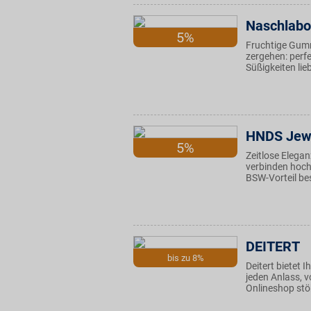
Naschlabo
5%
Fruchtige Gum
zergehen: perf
Süßigkeiten lie
HNDS Jew
5%
Zeitlose Elega
verbinden hoch
BSW-Vorteil bes
DEITERT
bis zu 8%
Deitert bietet 
jeden Anlass, 
Onlineshop stö