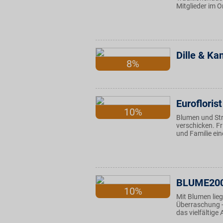
Mitglieder im 
Dille & Ka
8%
Euroflorist
10%
Blumen und Str
verschicken. Fr
und Familie ei
BLUME20
10%
Mit Blumen lieg
Überraschung -
das vielfältig