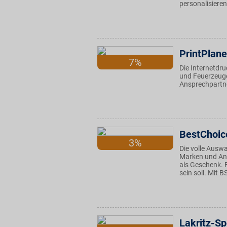
personalisieren
PrintPlane
7%
Die Internetdru
und Feuerzeuge
Ansprechpartne
BestChoic
3%
Die volle Auswa
Marken und Ang
als Geschenk. 
sein soll. Mit 
Lakritz-Sp