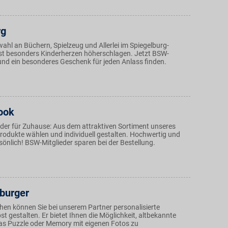
rg
wahl an Büchern, Spielzeug und Allerlei im Spiegelburg-
st besonders Kinderherzen höherschlagen. Jetzt BSW-
 und ein besonderes Geschenk für jeden Anlass finden.
ook
der für Zuhause: Aus dem attraktiven Sortiment unseres
rodukte wählen und individuell gestalten. Hochwertig und
rsönlich! BSW-Mitglieder sparen bei der Bestellung.
burger
n können Sie bei unserem Partner personalisierte
t gestalten. Er bietet Ihnen die Möglichkeit, altbekannte
das Puzzle oder Memory mit eigenen Fotos zu