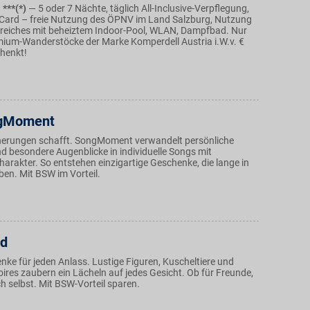
 ***(*)
— 5 oder 7 Nächte, täglich All-Inclusive-Verpflegung,
 Card – freie Nutzung des ÖPNV im Land Salzburg, Nutzung
reiches mit beheiztem Indoor-Pool, WLAN, Dampfbad. Nur
remium-Wanderstöcke der Marke Komperdell Austria i.W.v. €
chenkt!
gMoment
nnerungen schafft. SongMoment verwandelt persönliche
d besondere Augenblicke in individuelle Songs mit
arakter. So entstehen einzigartige Geschenke, die lange in
ben. Mit BSW im Vorteil.
ld
ke für jeden Anlass. Lustige Figuren, Kuscheltiere und
ires zaubern ein Lächeln auf jedes Gesicht. Ob für Freunde,
ch selbst. Mit BSW-Vorteil sparen.