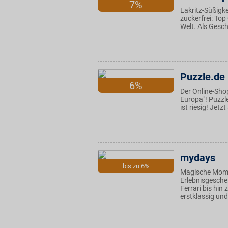
7%
Lakritz-Süßigke
zuckerfrei: Top
Welt. Als Gesc
Puzzle.de
6%
Der Online-Sho
Europa"! Puzzl
ist riesig! Jet
mydays
bis zu 6%
Magische Mome
Erlebnisgesche
Ferrari bis hin
erstklassig und