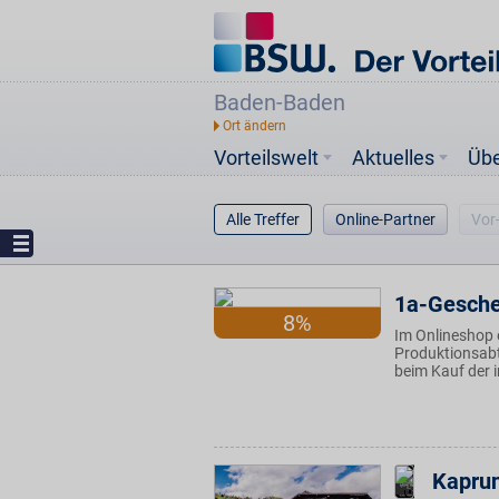
Baden-Baden
Vorteilswelt
Aktuelles
Üb
Alle Treffer
Online-Partner
Vor
1a-Gesch
8%
Im Onlineshop 
Produktionsabte
beim Kauf der 
Kaprun