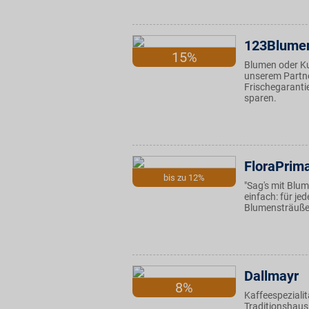
123Blume
15%
Blumen oder Ku
unserem Partner
Frischegaranti
sparen.
FloraPrim
bis zu 12%
"Sag's mit Blu
einfach: für je
Blumensträuße 
Dallmayr
8%
Kaffeespeziali
Traditionshaus