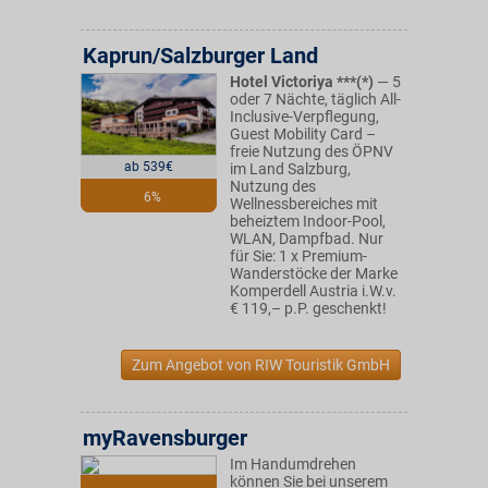
Kaprun/Salzburger Land
Hotel Victoriya ***(*)
— 5
oder 7 Nächte, täglich All-
Inclusive-Verpflegung,
Guest Mobility Card –
freie Nutzung des ÖPNV
ab 539€
im Land Salzburg,
Nutzung des
6%
Wellnessbereiches mit
beheiztem Indoor-Pool,
WLAN, Dampfbad. Nur
für Sie: 1 x Premium-
Wanderstöcke der Marke
Komperdell Austria i.W.v.
€ 119,– p.P. geschenkt!
Zum Angebot von RIW Touristik GmbH
myRavensburger
Im Handumdrehen
können Sie bei unserem