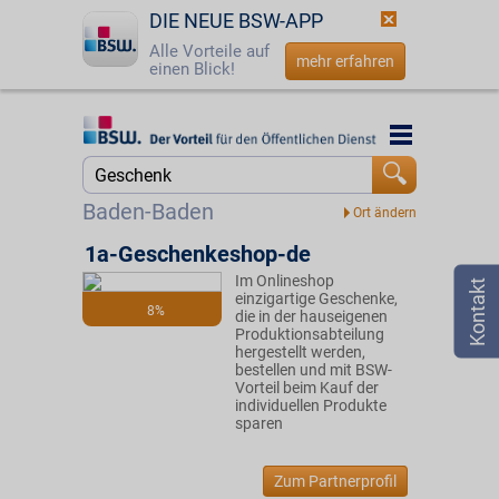
DIE NEUE BSW-APP
Alle Vorteile auf
mehr erfahren
einen Blick!
Startseite
Startseite
Jetzt BSW-Mitglied werden
Suche
Baden-Baden
Login
1a-Geschenkeshop-de
Im Onlineshop
☎
0800 - 279 25 82
einzigartige Geschenke,
8%
die in der hauseigenen
Produktionsabteilung
hergestellt werden,
bestellen und mit BSW-
Vorteil beim Kauf der
individuellen Produkte
sparen
Zum Partnerprofil