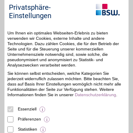
bis zu 4%
Möbel und Einrichtung,
Privatsphäre-
Sport, Freizeit und vielen
mehr finden sich bei
Einstellungen
Norma24 - den Online-
Shop des größten
Lebensmittel-
Discounters.
Um Ihnen ein optimales Webseiten-Erlebnis zu bieten
verwenden wir Cookies, externe Inhalte und andere
Technologien. Dazu zählen Cookies, die für den Betrieb der
Zum Partnerprofil
Seite und für die Steuerung unserer kommerziellen
Unternehmensziele notwendig sind, sowie solche, die
pseudonymisiert und anonymisiert zu Statistik- und
Analysezwecken verarbeitet werden.
Jochen Schweizer Gutschein
Sie können selbst entscheiden, welche Kategorien Sie
Aktivitäten für jeden
jederzeit widerruflich zulassen möchten. Bitte beachten Sie,
Geschmack: Wert-
BSW-Vorteil
Gutschein mit BSW-
dass auf Basis Ihrer Einstellungen womöglich nicht mehr alle
Vorteil kaufen und für
Funktionalitäten der Seite zur Verfügung stehen. Weitere
einzigartige
Informationen finden Sie in unserer
Datenschutzerklärung
.
Erlebnisangebote
einlösen und sparen.
Essenziell
Zum Partnerprofil
Präferenzen
Statistiken