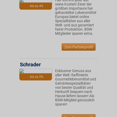
Hier kommt jeder auf
seine Kosten! Einer der
bis zu 4%
größten Importeure fair
gehandelter Lebensmittel
Europas bietet online
Spezialitäten aus aller
Welt- und aus garantiert
fairer Produktion. BSW-
Mitglieder sparen extra.
Zum Partnerprofil
Schrader
Exklusiver Genuss aus
aller Welt: Raffinierte
bis zu 5%
Gourmetlebensmittel und
Getränkespezialitäten
von bester Qualität und
Herkunft bequem nach
Hause liefern lassen! Als
BSW-Mitglied genüsslich
sparen!