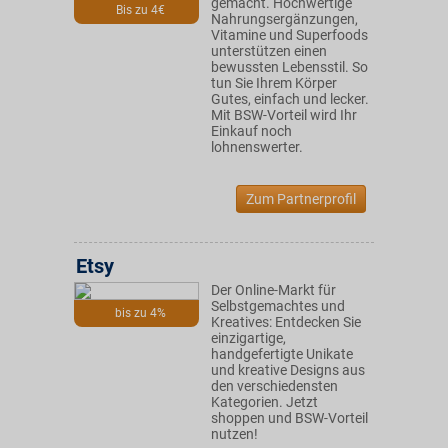
gemacht. Hochwertige
Bis zu 4€
Nahrungsergänzungen,
Vitamine und Superfoods
unterstützen einen
bewussten Lebensstil. So
tun Sie Ihrem Körper
Gutes, einfach und lecker.
Mit BSW-Vorteil wird Ihr
Einkauf noch
lohnenswerter.
Zum Partnerprofil
Etsy
Der Online-Markt für
Selbstgemachtes und
bis zu 4%
Kreatives: Entdecken Sie
einzigartige,
handgefertigte Unikate
und kreative Designs aus
den verschiedensten
Kategorien. Jetzt
shoppen und BSW-Vorteil
nutzen!