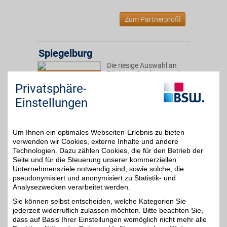
Zum Partnerprofil
Spiegelburg
Die riesige Auswahl an
Büchern, Spielzeug und
2%
Allerlei im Spiegelburg-
Privatsphäre-
Onlineshop lässt
besonders Kinderherzen
Einstellungen
höherschlagen. Jetzt
BSW-Vorteil nutzen und
ein besonderes Geschenk
für jeden Anlass finden.
Um Ihnen ein optimales Webseiten-Erlebnis zu bieten
verwenden wir Cookies, externe Inhalte und andere
Technologien. Dazu zählen Cookies, die für den Betrieb der
Zum Partnerprofil
Seite und für die Steuerung unserer kommerziellen
Unternehmensziele notwendig sind, sowie solche, die
pseudonymisiert und anonymisiert zu Statistik- und
Analysezwecken verarbeitet werden.
BLOCK HOUSE
Sie können selbst entscheiden, welche Kategorien Sie
Ein großes Sortiment an
jederzeit widerruflich zulassen möchten. Bitte beachten Sie,
Steaks und weiteren
4%
Grillspezialitäten bietet
dass auf Basis Ihrer Einstellungen womöglich nicht mehr alle