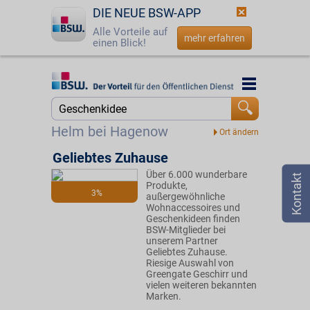
DIE NEUE BSW-APP
Alle Vorteile auf
mehr erfahren
einen Blick!
Startseite
Startseite
Jetzt BSW-Mitglied werden
Suche
Helm bei Hagenow
Login
Geliebtes Zuhause
Über 6.000 wunderbare
☎
0800 - 279 25 82
Produkte,
3%
außergewöhnliche
Wohnaccessoires und
Geschenkideen finden
BSW-Mitglieder bei
unserem Partner
Geliebtes Zuhause.
Riesige Auswahl von
Greengate Geschirr und
vielen weiteren bekannten
Marken.