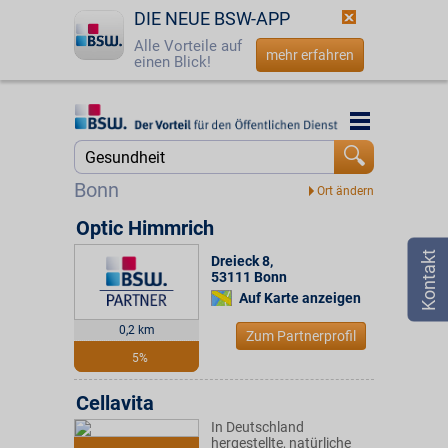
DIE NEUE BSW-APP
Alle Vorteile auf
mehr erfahren
einen Blick!
Startseite
Startseite
Jetzt BSW-Mitglied werden
Suche
Bonn
Login
Optic Himmrich
Dreieck 8
,
☎
0800 - 279 25 82
53111
Bonn
Auf Karte anzeigen
0,2 km
Zum Partnerprofil
5%
Cellavita
In Deutschland
hergestellte, natürliche