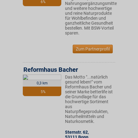
6%
Nahrungsergänzungsmittel
und weitere hochwertige
und reine Naturprodukte
für Wohlbefinden und
ganzheitliche Gesundheit
bestellen. Mit BSW-Vorteil
sparen.
Zum Partnerprofil
Reformhaus Bacher
Das Motto "...natürlich
gesund leben!" vom
0,3 km
Reformhaus Bacher und
seiner Marke betterlife ist
5%
die Grundlage für das
hochwertige Sortiment
aus
Naturpflegeprodukten,
Naturheilmitteln und
Naturkosmetik.
Sternstr. 62
,
53111
Bonn