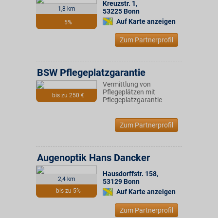
Kreuzstr. 1
,
1,8 km
53225
Bonn
Auf Karte anzeigen
5%
Zum Partnerprofil
BSW Pflegeplatzgarantie
Vermittlung von
Pflegeplätzen mit
bis zu 250 €
Pflegeplatzgarantie
Zum Partnerprofil
Augenoptik Hans Dancker
Hausdorffstr. 158
,
2,4 km
53129
Bonn
bis zu 5%
Auf Karte anzeigen
Zum Partnerprofil