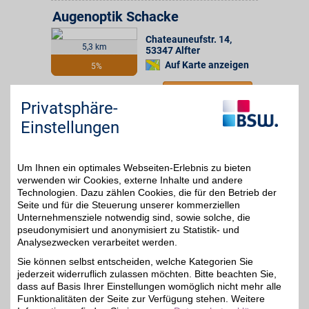
Augenoptik Schacke
Chateauneufstr. 14
,
5,3 km
53347
Alfter
Auf Karte anzeigen
5%
Zum Partnerprofil
Privatsphäre-
Einstellungen
AuraNatura
Die volle Kraft der Natur
für den Körper dank
Um Ihnen ein optimales Webseiten-Erlebnis zu bieten
10% + 6%
Nahrungsergänzungsmitteln
verwenden wir Cookies, externe Inhalte und andere
aus ausgewählten
Technologien. Dazu zählen Cookies, die für den Betrieb der
Naturprodukten - und das
Seite und für die Steuerung unserer kommerziellen
seit über 40 Jahren!
Unternehmensziele notwendig sind, sowie solche, die
pseudonymisiert und anonymisiert zu Statistik- und
Analysezwecken verarbeitet werden.
Zum Partnerprofil
Sie können selbst entscheiden, welche Kategorien Sie
jederzeit widerruflich zulassen möchten. Bitte beachten Sie,
dass auf Basis Ihrer Einstellungen womöglich nicht mehr alle
Quellen-Apotheke
Funktionalitäten der Seite zur Verfügung stehen. Weitere