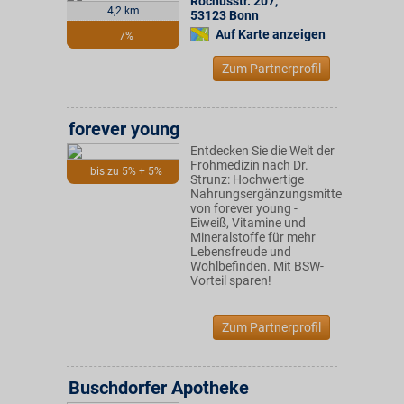
Rochusstr. 207
,
4,2 km
53123
Bonn
Auf Karte anzeigen
7%
Zum Partnerprofil
forever young
Entdecken Sie die Welt der
Frohmedizin nach Dr.
bis zu 5% + 5%
Strunz: Hochwertige
Nahrungsergänzungsmittel
von forever young -
Eiweiß, Vitamine und
Mineralstoffe für mehr
Lebensfreude und
Wohlbefinden. Mit BSW-
Vorteil sparen!
Zum Partnerprofil
Buschdorfer Apotheke