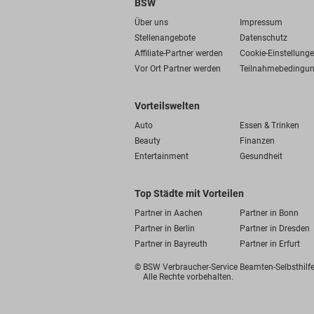
BSW
Über uns
Impressum
Stellenangebote
Datenschutz
Affiliate-Partner werden
Cookie-Einstellung
Vor Ort Partner werden
Teilnahmebedingu
Vorteilswelten
Auto
Essen & Trinken
Beauty
Finanzen
Entertainment
Gesundheit
Top Städte mit Vorteilen
Partner in Aachen
Partner in Bonn
Partner in Berlin
Partner in Dresden
Partner in Bayreuth
Partner in Erfurt
© BSW Verbraucher-Service
Beamten-Selbsthil
Alle Rechte vorbehalten.