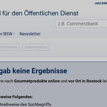
Jetzt BS
er BSW
Newsletter
-Ort-Partner
Reiseangebote
gab keine Ergebnisse
che nach
Gourmetprodukte online
und
vor Ort in Rostock
le
sweise Folgendes:
chreibweise des Suchbegriffs.