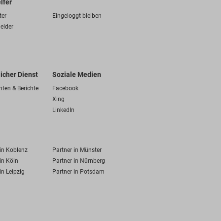
lfer
ter
Eingeloggt bleiben
elder
licher Dienst
Soziale Medien
hten & Berichte
Facebook
Xing
LinkedIn
 in Koblenz
Partner in Münster
in Köln
Partner in Nürnberg
in Leipzig
Partner in Potsdam